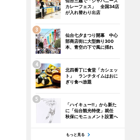
仙台三越で「ジャパニーズ
カレーフェス」 全国34店
が入れ替わり出店
仙台七夕まつり開幕 中心
部商店街に大型飾り300
本、青空の下で風に揺れ
北四番丁に食堂「カシェッ
ト」 ランチタイムはおに
ぎり食べ放題
「ハイキュー!!」から新た
に「仙台観光特使」就任
秋保にモニュメント設置へ
もっと見る