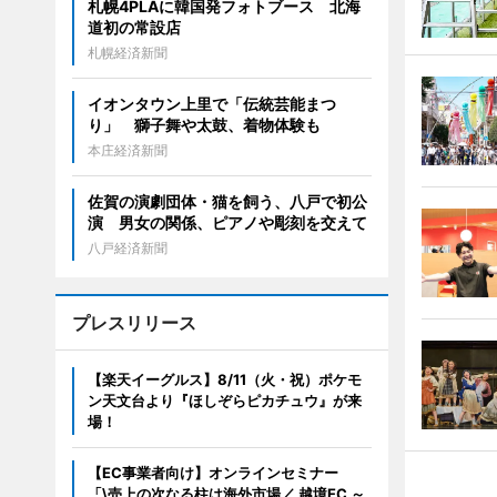
札幌4PLAに韓国発フォトブース 北海
道初の常設店
札幌経済新聞
イオンタウン上里で「伝統芸能まつ
り」 獅子舞や太鼓、着物体験も
本庄経済新聞
佐賀の演劇団体・猫を飼う、八戸で初公
演 男女の関係、ピアノや彫刻を交えて
八戸経済新聞
プレスリリース
【楽天イーグルス】8/11（火・祝）ポケモ
ン天文台より『ほしぞらピカチュウ』が来
場！
【EC事業者向け】オンラインセミナー
「\売上の次なる柱は海外市場／ 越境EC ～