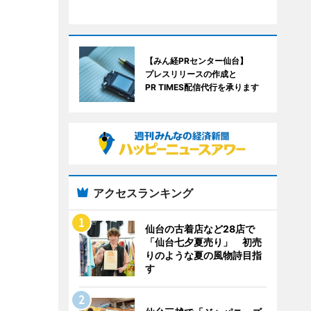
【みん経PRセンター仙台】
プレスリリースの作成と
PR TIMES配信代行を承ります
アクセスランキング
仙台の古着店など28店で
「仙台七夕夏売り」 初売
りのような夏の風物詩目指
す