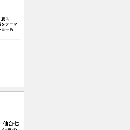
「夏ス
宙をテーマ
ショーも
「仙台七