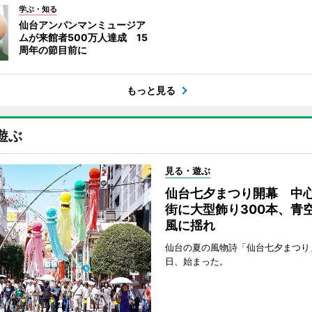
学ぶ・知る
仙台アンパンマンミュージア
ムが来館者500万人達成 15
周年の節目前に
もっと見る
遊ぶ
見る・遊ぶ
仙台七夕まつり開幕 中
街に大型飾り300本、青
風に揺れ
仙台の夏の風物詩「仙台七夕まつり
日、始まった。