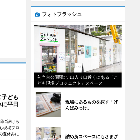
フォトフラッシュ
勾当台公園駅北1出入り口近くにある「こ
ども現場プロジェクト」スペース
に子ども
現場にあるものを探す「げ
みに平日
んばみっけ」
場に設けら
も現場プロ
校の夏休みに
詰め所スペースにもさまざ