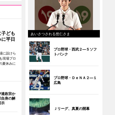
に子ども
あいさつされる悠仁さま
みに平日
プロ野球・西武２―５ソフ
場に設けら
トバンク
も現場プロ
校の夏休みに
プロ野球・ＤｅＮＡ２―１
広島
伊達政宗か
宗自身の解
展示
Ｊリーグ、真夏の開幕