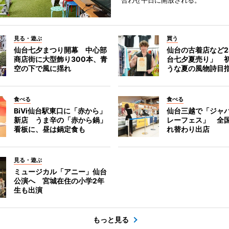
合わせ平日に開放される。
見る・遊ぶ
買う
仙台七夕まつり開幕 中心部
仙台の古着店など2
商店街に大型飾り300本、青
台七夕夏売り」 
空の下で風に揺れ
うな夏の風物詩目
食べる
食べる
BiVi仙台駅東口に「赤から」
仙台三越で「ジャ
新店 うま辛の「赤から鍋」
レーフェス」 全国
看板に、昼は鍋定食も
れ替わり出店
見る・遊ぶ
ミュージカル「アニー」仙台
公演へ 宮城在住の小学2年
生も出演
もっと見る