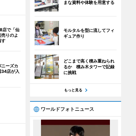
まな資料や体験を用意する
8店で「仙
モルタルを型に流してフィ
初売りのよ
ギュア作り
指す
どこまで高く積み重ねられ
パニーズカ
るか 積み木タワーで記録
34店が入
に挑戦
もっと見る
ワールドフォトニュース