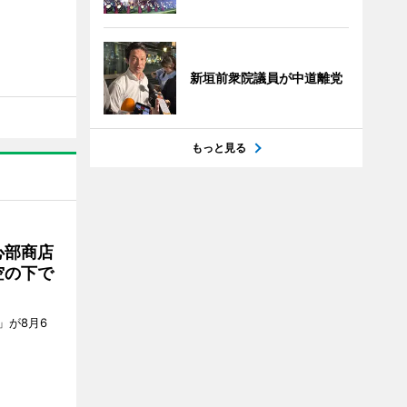
新垣前衆院議員が中道離党
もっと見る
心部商店
空の下で
」が8月6