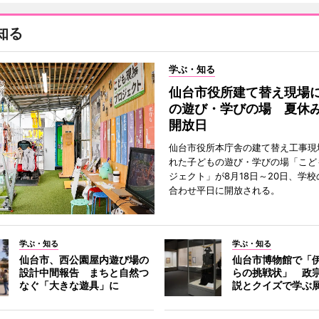
知る
学ぶ・知る
仙台市役所建て替え現場
の遊び・学びの場 夏休
開放日
仙台市役所本庁舎の建て替え工事現
れた子どもの遊び・学びの場「こど
ジェクト」が8月18日～20日、学
合わせ平日に開放される。
学ぶ・知る
学ぶ・知る
仙台市、西公園屋内遊び場の
仙台市博物館で「
設計中間報告 まちと自然つ
らの挑戦状」 政
なぐ「大きな遊具」に
説とクイズで学ぶ