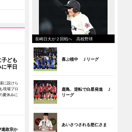
長崎日大が２回戦へ 高校野球
喜ぶ植中 Ｊリーグ
に子ども
みに平日
場に設けら
も現場プロ
鹿島、逆転で白星発進 Ｊ
校の夏休みに
リーグ
あいさつされる悠仁さま
伊達政宗か