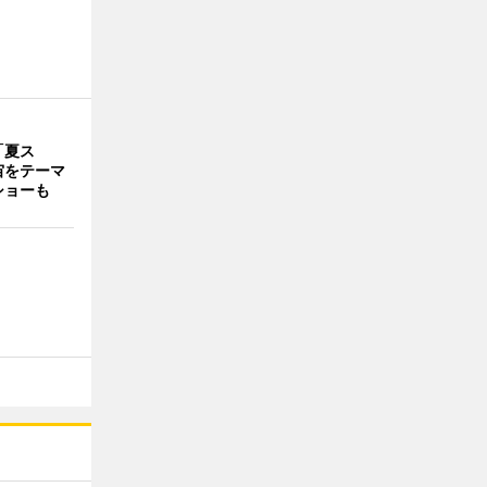
「夏ス
宙をテーマ
ショーも