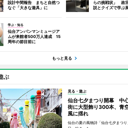
設計中間報告 まちと自然つ
らの挑戦状」 政
なぐ「大きな遊具」に
説とクイズで学ぶ
学ぶ・知る
仙台アンパンマンミュージア
ムが来館者500万人達成 15
周年の節目前に
もっと見る
遊ぶ
見る・遊ぶ
仙台七夕まつり開幕 中
街に大型飾り300本、青
風に揺れ
仙台の夏の風物詩「仙台七夕まつり