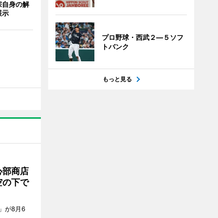
宗自身の解
展示
プロ野球・西武２―５ソフ
トバンク
もっと見る
心部商店
空の下で
」が8月6