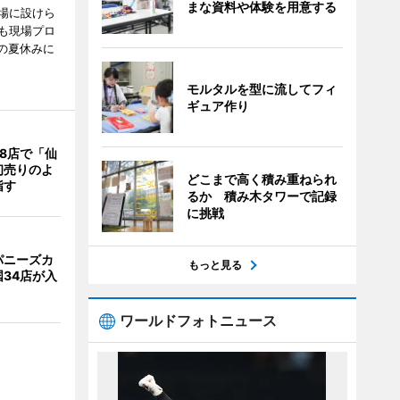
まな資料や体験を用意する
場に設けら
も現場プロ
校の夏休みに
モルタルを型に流してフィ
ギュア作り
8店で「仙
初売りのよ
どこまで高く積み重ねられ
指す
るか 積み木タワーで記録
に挑戦
パニーズカ
もっと見る
34店が入
ワールドフォトニュース