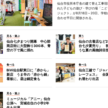
仙台市役所本庁舎の建て替え工事現
れた子どもの遊び・学びの場「こど
ジェクト」が8月18日～20日、学
合わせ平日に開放される。
見る・遊ぶ
買う
仙台七夕まつり開幕 中心部
仙台の古着店など2
商店街に大型飾り300本、青
台七夕夏売り」 
空の下で風に揺れ
うな夏の風物詩目
食べる
食べる
BiVi仙台駅東口に「赤から」
仙台三越で「ジャ
新店 うま辛の「赤から鍋」
レーフェス」 全国
看板に、昼は鍋定食も
れ替わり出店
見る・遊ぶ
ミュージカル「アニー」仙台
公演へ 宮城在住の小学2年
生も出演