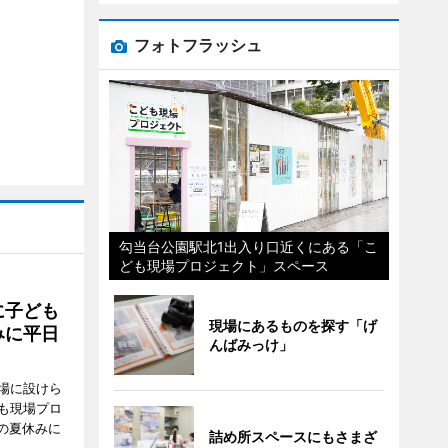
フォトフラッシュ
勾当台公園駅北1出入り口近くにある「こ
ども現場プロジェクト」スペース
に子ども
現場にあるものを探す「げ
みに平日
んばみっけ」
場に設けら
も現場プロ
校の夏休みに
詰め所スペースにもさまざ