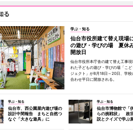
知る
学ぶ・知る
仙台市役所建て替え現場
の遊び・学びの場 夏休
開放日
仙台市役所本庁舎の建て替え工事現
れた子どもの遊び・学びの場「こど
ジェクト」が8月18日～20日、学
合わせ平日に開放される。
学ぶ・知る
学ぶ・知る
仙台市、西公園屋内遊び場の
仙台市博物館で「
設計中間報告 まちと自然つ
らの挑戦状」 政
なぐ「大きな遊具」に
説とクイズで学ぶ