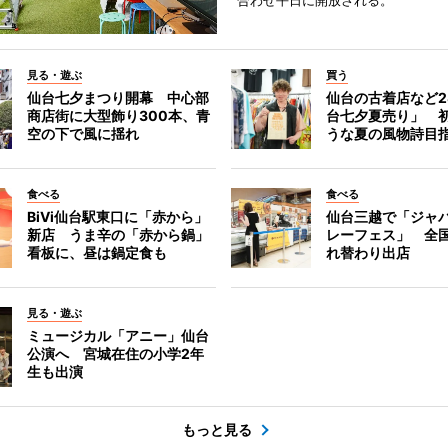
合わせ平日に開放される。
見る・遊ぶ
買う
仙台七夕まつり開幕 中心部
仙台の古着店など2
商店街に大型飾り300本、青
台七夕夏売り」 
空の下で風に揺れ
うな夏の風物詩目
食べる
食べる
BiVi仙台駅東口に「赤から」
仙台三越で「ジャ
新店 うま辛の「赤から鍋」
レーフェス」 全国
看板に、昼は鍋定食も
れ替わり出店
見る・遊ぶ
ミュージカル「アニー」仙台
公演へ 宮城在住の小学2年
生も出演
もっと見る