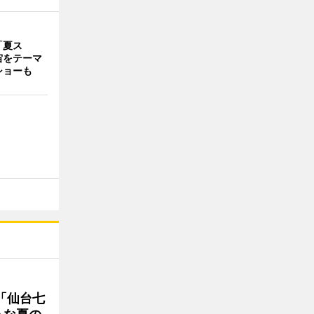
「夏ス
宙をテーマ
ショーも
「仙台七