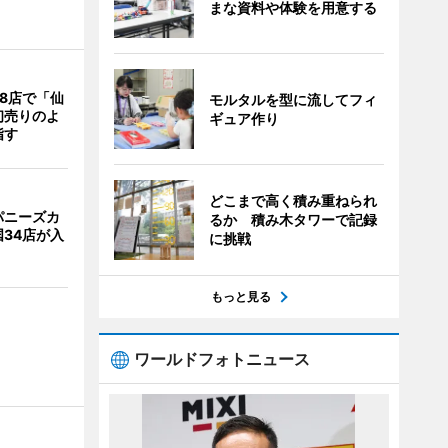
まな資料や体験を用意する
8店で「仙
モルタルを型に流してフィ
初売りのよ
ギュア作り
指す
どこまで高く積み重ねられ
パニーズカ
るか 積み木タワーで記録
34店が入
に挑戦
もっと見る
ワールドフォトニュース