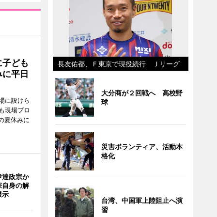
に子ども
長友佑都、Ｆ東京で現役続行 Ｊリーグ
みに平日
大分商が２回戦へ 高校野
場に設けら
球
も現場プロ
校の夏休みに
災害ボランティア、活動本
格化
伊達政宗か
宗自身の解
展示
台湾、中国軍上陸阻止へ演
習