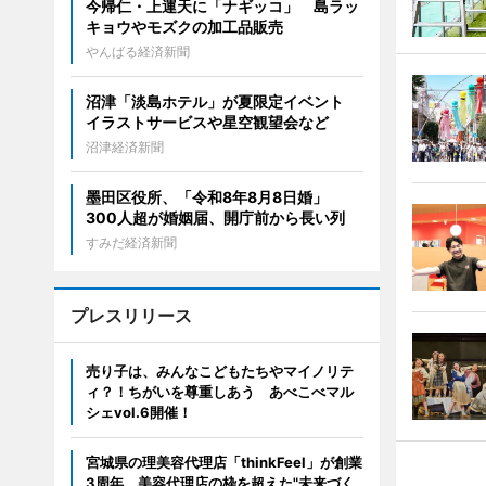
今帰仁・上運天に「ナギッコ」 島ラッ
キョウやモズクの加工品販売
やんばる経済新聞
沼津「淡島ホテル」が夏限定イベント
イラストサービスや星空観望会など
沼津経済新聞
墨田区役所、「令和8年8月8日婚」
300人超が婚姻届、開庁前から長い列
すみだ経済新聞
プレスリリース
売り子は、みんなこどもたちやマイノリテ
ィ？！ちがいを尊重しあう あべこべマル
シェvol.6開催！
宮城県の理美容代理店「thinkFeel」が創業
3周年。美容代理店の枠を超えた"未来づく