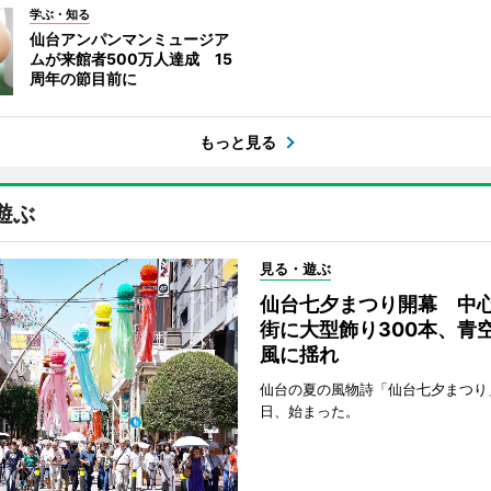
学ぶ・知る
仙台アンパンマンミュージア
ムが来館者500万人達成 15
周年の節目前に
もっと見る
遊ぶ
見る・遊ぶ
仙台七夕まつり開幕 中
街に大型飾り300本、青
風に揺れ
仙台の夏の風物詩「仙台七夕まつり
日、始まった。