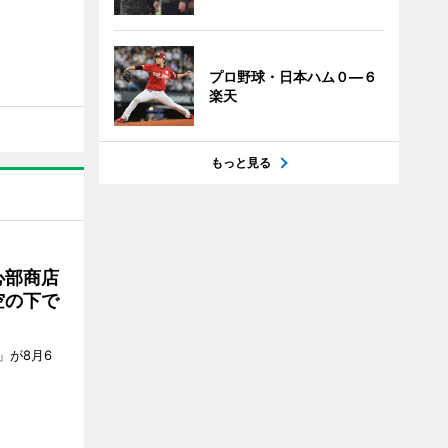
プロ野球・日本ハム０―６
楽天
もっと見る
心部商店
空の下で
」が8月6