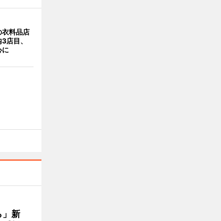
の衣料品店
内3店目、
心に
ら」新