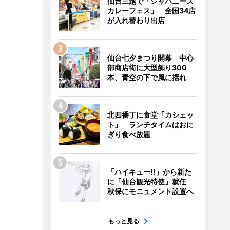
仙台三越で「ジャパニーズ
カレーフェス」 全国34店
が入れ替わり出店
仙台七夕まつり開幕 中心
部商店街に大型飾り300
本、青空の下で風に揺れ
北四番丁に食堂「カシェッ
ト」 ランチタイムはおに
ぎり食べ放題
「ハイキュー!!」から新た
に「仙台観光特使」就任
秋保にモニュメント設置へ
もっと見る