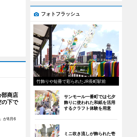
フォトフラッシュ
竹飾りや短冊で彩られたJR長町駅前
心部商店
サンモール一番町では七夕
空の下で
飾りに使われた和紙を活用
するクラフト体験を用意
」が8月6
ミニ吹き流しが飾られた壱