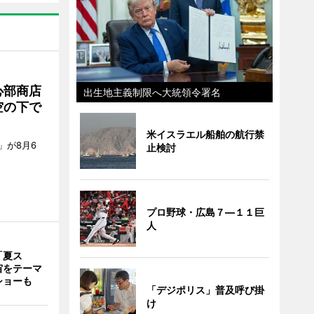
心部商店
出生地主義制限へ大統領令署名
空の下で
米イスラエル船舶の航行禁
」が8月6
止検討
プロ野球・広島７―１１巨
人
「夏ス
宙をテーマ
ショーも
「デジポリス」普及呼び掛
け