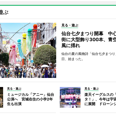
遊ぶ
見る・遊ぶ
仙台七夕まつり開幕 中
街に大型飾り300本、青
風に揺れ
仙台の夏の風物詩「仙台七夕まつり
日、始まった。
見る・遊ぶ
見る・遊ぶ
ミュージカル「アニー」仙台
楽天イーグルスの
公演へ 宮城在住の小学2年
タ！」、今年は宇
生も出演
に展開 ドローン