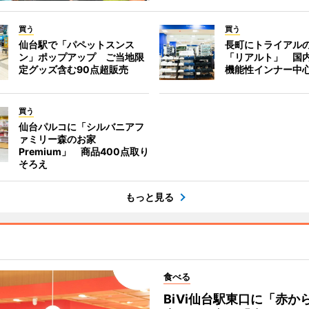
買う
買う
仙台駅で「パペットスンス
長町にトライアル
ン」ポップアップ ご当地限
「リアルト」 国
定グッズ含む90点超販売
機能性インナー中
買う
仙台パルコに「シルバニアフ
ァミリー森のお家
Premium」 商品400点取り
そろえ
もっと見る
食べる
BiVi仙台駅東口に「赤か