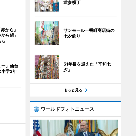
弐参横丁
「赤から」
サンモール一番町商店街の
赤から鍋」
七夕飾り
食も
51年目を迎えた「平和七
ニー」仙台
夕」
の小学2年
もっと見る
ワールドフォトニュース