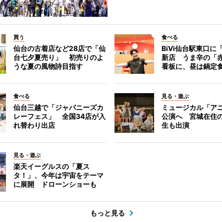
買う
食べる
仙台の古着店など28店で「仙
BiVi仙台駅東口に
台七夕夏売り」 初売りのよ
新店 うま辛の「
うな夏の風物詩目指す
看板に、昼は鍋定
食べる
見る・遊ぶ
仙台三越で「ジャパニーズカ
ミュージカル「ア
レーフェス」 全国34店が入
公演へ 宮城在住
れ替わり出店
生も出演
見る・遊ぶ
楽天イーグルスの「夏ス
タ！」、今年は宇宙をテーマ
に展開 ドローンショーも
もっと見る