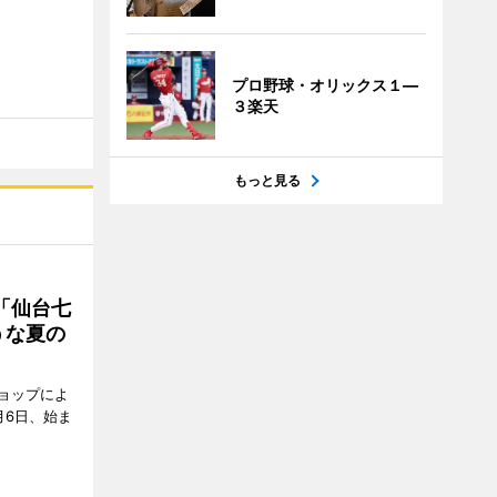
プロ野球・オリックス１―
３楽天
もっと見る
「仙台七
うな夏の
ョップによ
月6日、始ま