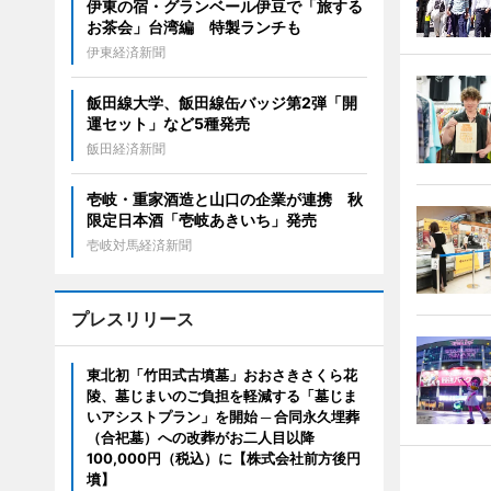
伊東の宿・グランベール伊豆で「旅する
お茶会」台湾編 特製ランチも
伊東経済新聞
飯田線大学、飯田線缶バッジ第2弾「開
運セット」など5種発売
飯田経済新聞
壱岐・重家酒造と山口の企業が連携 秋
限定日本酒「壱岐あきいち」発売
壱岐対馬経済新聞
プレスリリース
東北初「竹田式古墳墓」おおさきさくら花
陵、墓じまいのご負担を軽減する「墓じま
いアシストプラン」を開始 ─ 合同永久埋葬
（合祀墓）への改葬がお二人目以降
100,000円（税込）に【株式会社前方後円
墳】