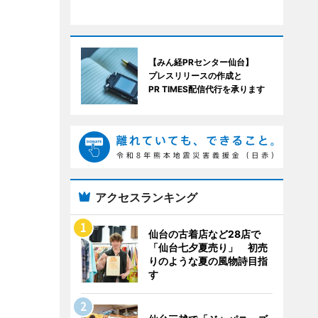
【みん経PRセンター仙台】
プレスリリースの作成と
PR TIMES配信代行を承ります
アクセスランキング
仙台の古着店など28店で
「仙台七夕夏売り」 初売
りのような夏の風物詩目指
す