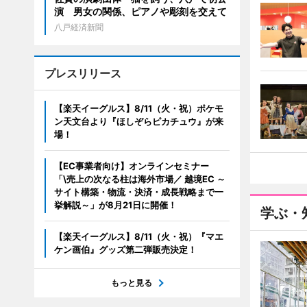
演 男女の関係、ピアノや彫刻を交えて
八戸経済新聞
プレスリリース
【楽天イーグルス】8/11（火・祝）ポケモ
ン天文台より『ほしぞらピカチュウ』が来
場！
【EC事業者向け】オンラインセミナー
「\売上の次なる柱は海外市場／ 越境EC ～
サイト構築・物流・決済・成長戦略まで一
挙解説～」が8月21日に開催！
学ぶ・
【楽天イーグルス】8/11（火・祝）『マエ
ケン画伯』グッズ第二弾販売決定！
もっと見る