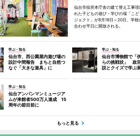
仙台市役所本庁舎の建て替え工事現
れた子どもの遊び・学びの場「こど
ジェクト」が8月18日～20日、学
合わせ平日に開放される。
学ぶ・知る
学ぶ・知る
仙台市、西公園屋内遊び場の
仙台市博物館で「
設計中間報告 まちと自然つ
らの挑戦状」 政
なぐ「大きな遊具」に
説とクイズで学ぶ
学ぶ・知る
仙台アンパンマンミュージア
ムが来館者500万人達成 15
周年の節目前に
もっと見る