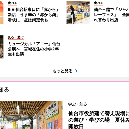
食べる
食べる
BiVi仙台駅東口に「赤から」
仙台三越で「ジャ
新店 うま辛の「赤から鍋」
レーフェス」 全国
看板に、昼は鍋定食も
れ替わり出店
見る・遊ぶ
ミュージカル「アニー」仙台
公演へ 宮城在住の小学2年
生も出演
もっと見る
知る
学ぶ・知る
仙台市役所建て替え現場
の遊び・学びの場 夏休
開放日