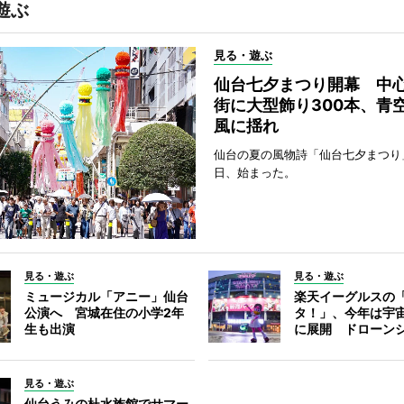
遊ぶ
見る・遊ぶ
仙台七夕まつり開幕 中
街に大型飾り300本、青
風に揺れ
仙台の夏の風物詩「仙台七夕まつり
日、始まった。
見る・遊ぶ
見る・遊ぶ
ミュージカル「アニー」仙台
楽天イーグルスの
公演へ 宮城在住の小学2年
タ！」、今年は宇
生も出演
に展開 ドローン
見る・遊ぶ
仙台うみの杜水族館でサマー