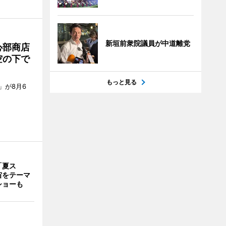
新垣前衆院議員が中道離党
心部商店
空の下で
もっと見る
」が8月6
「夏ス
宙をテーマ
ショーも