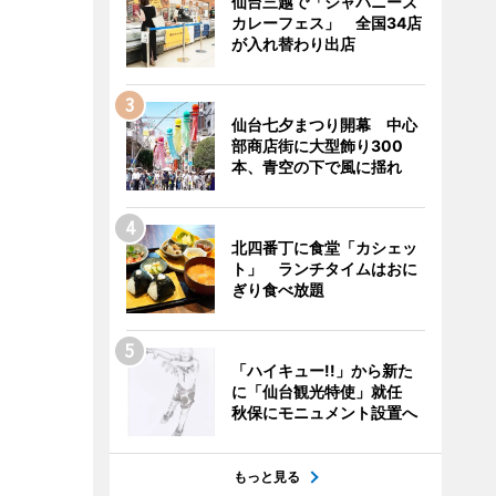
仙台三越で「ジャパニーズ
カレーフェス」 全国34店
が入れ替わり出店
仙台七夕まつり開幕 中心
部商店街に大型飾り300
本、青空の下で風に揺れ
北四番丁に食堂「カシェッ
ト」 ランチタイムはおに
ぎり食べ放題
「ハイキュー!!」から新た
に「仙台観光特使」就任
秋保にモニュメント設置へ
もっと見る