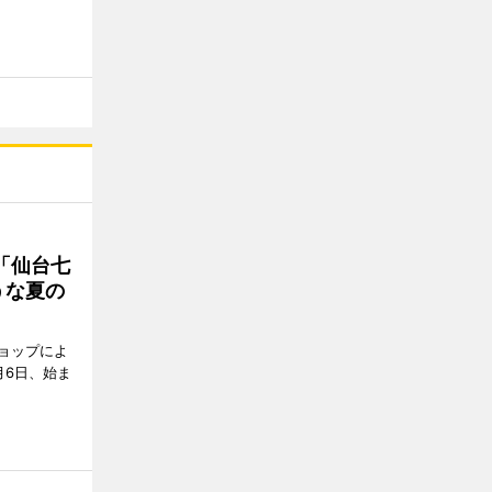
「仙台七
うな夏の
ョップによ
月6日、始ま