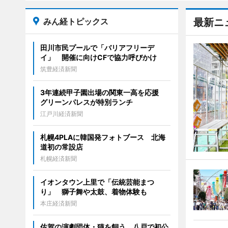
みん経トピックス
最新ニ
田川市民プールで「バリアフリーデ
イ」 開催に向けCFで協力呼びかけ
筑豊経済新聞
3年連続甲子園出場の関東一高を応援
グリーンパレスが特別ランチ
江戸川経済新聞
札幌4PLAに韓国発フォトブース 北海
道初の常設店
札幌経済新聞
イオンタウン上里で「伝統芸能まつ
り」 獅子舞や太鼓、着物体験も
本庄経済新聞
佐賀の演劇団体・猫を飼う、八戸で初公