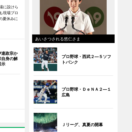
場に設けら
も現場プロ
校の夏休みに
あいさつされる悠仁さま
伊達政宗か
プロ野球・西武２―５ソフ
宗自身の解
トバンク
展示
プロ野球・ＤｅＮＡ２―１
広島
Ｊリーグ、真夏の開幕