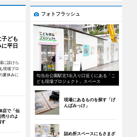
フォトフラッシュ
に子ども
みに平日
場に設けら
も現場プロ
校の夏休みに
勾当台公園駅北1出入り口近くにある「こ
ども現場プロジェクト」スペース
現場にあるものを探す「げ
んばみっけ」
8店で「仙
初売りのよ
指す
詰め所スペースにもさまざ