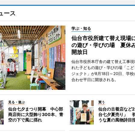
ュース
学ぶ・知る
仙台市役所建て替え現場
の遊び・学びの場 夏休
開放日
仙台市役所本庁舎の建て替え工事現
れた子どもの遊び・学びの場「こど
ジェクト」が8月18日～20日、学
合わせ平日に開放される。
見る・遊ぶ
買う
仙台七夕まつり開幕 中心部
仙台の古着店など2
商店街に大型飾り300本、青
台七夕夏売り」 
空の下で風に揺れ
うな夏の風物詩目