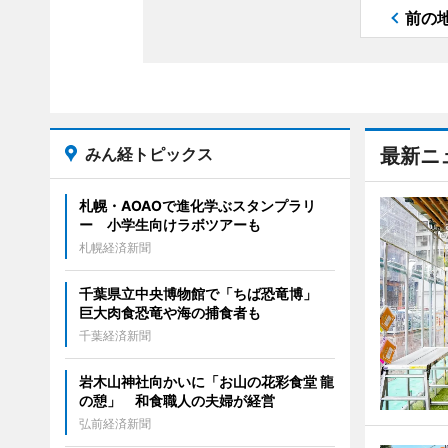
前の
みん経トピックス
最新ニ
札幌・AOAOで進化学ぶスタンプラリ
ー 小学生向けラボツアーも
札幌経済新聞
千葉県立中央博物館で「ちば恐竜博」
巨大肉食恐竜や海の捕食者も
千葉経済新聞
岩木山神社向かいに「お山の花彩食堂 龍
の憩」 和食職人の夫婦が経営
弘前経済新聞