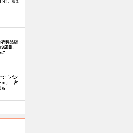
月6日、始ま
の衣料品店
内3店目、
心に
ィで「パン
シェ」 宮
品も