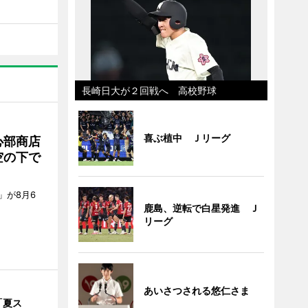
長崎日大が２回戦へ 高校野球
喜ぶ植中 Ｊリーグ
心部商店
空の下で
」が8月6
鹿島、逆転で白星発進 Ｊ
リーグ
あいさつされる悠仁さま
「夏ス