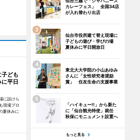
仙台三越で「ジャパニーズ
カレーフェス」 全国34店
が入れ替わり出店
仙台市役所建て替え現場に
子どもの遊び・学びの場
夏休みに平日開放日
東北大大学院の小山あゆみ
に子ども
さんに「女性研究者奨励
みに平日
賞」 住友生命の支援事業
場に設けら
「ハイキュー!!」から新た
も現場プロ
に「仙台観光特使」就任
校の夏休みに
秋保にモニュメント設置へ
もっと見る