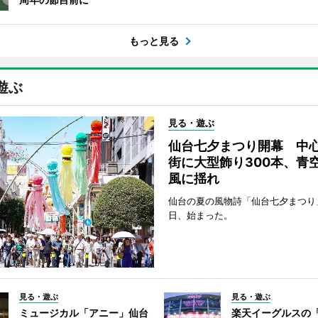
もっと見る
遊ぶ
見る・遊ぶ
仙台七夕まつり開幕 中
街に大型飾り300本、青
風に揺れ
仙台の夏の風物詩「仙台七夕まつり
日、始まった。
見る・遊ぶ
見る・遊ぶ
ミュージカル「アニー」仙台
楽天イーグルスの