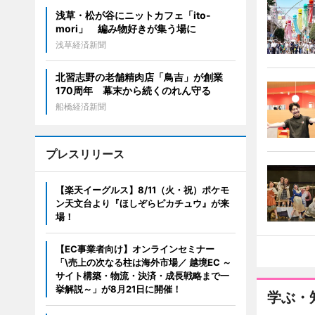
浅草・松が谷にニットカフェ「ito-
mori」 編み物好きが集う場に
浅草経済新聞
北習志野の老舗精肉店「鳥吉」が創業
170周年 幕末から続くのれん守る
船橋経済新聞
プレスリリース
【楽天イーグルス】8/11（火・祝）ポケモ
ン天文台より『ほしぞらピカチュウ』が来
場！
【EC事業者向け】オンラインセミナー
「\売上の次なる柱は海外市場／ 越境EC ～
サイト構築・物流・決済・成長戦略まで一
挙解説～」が8月21日に開催！
学ぶ・