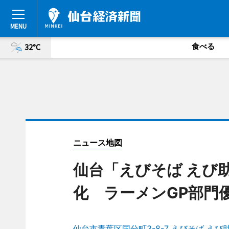
食べる
32°C
ニュース地図
仙台「えびそば えび
化 ラーメンGP部門
仙台市青葉区国分町3-8-7 えびそば えび