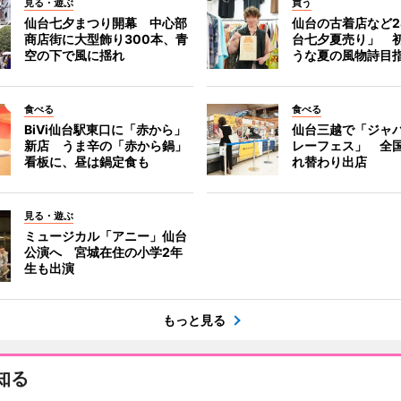
見る・遊ぶ
買う
仙台七夕まつり開幕 中心部
仙台の古着店など2
商店街に大型飾り300本、青
台七夕夏売り」 
空の下で風に揺れ
うな夏の風物詩目
食べる
食べる
BiVi仙台駅東口に「赤から」
仙台三越で「ジャ
新店 うま辛の「赤から鍋」
レーフェス」 全国
看板に、昼は鍋定食も
れ替わり出店
見る・遊ぶ
ミュージカル「アニー」仙台
公演へ 宮城在住の小学2年
生も出演
もっと見る
知る