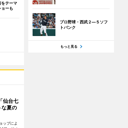
宙をテーマ
ショーも
プロ野球・西武２―５ソフ
トバンク
もっと見る
「仙台七
うな夏の
ョップによ