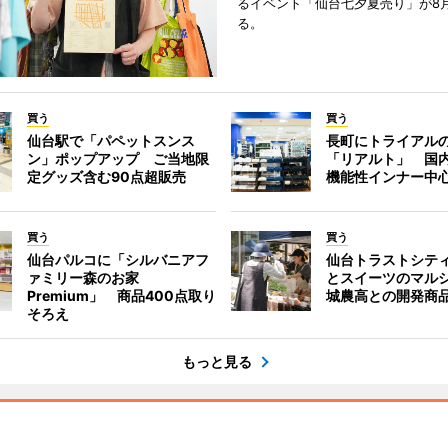
るイベント「仙台七夕夏売り」が8
る。
買う
買う
仙台駅で「パペットスンス
長町にトライアル
ン」ポップアップ ご当地限
「リアルト」 国
定グッズ含む90点超販売
機能性インナー中
買う
買う
仙台パルコに「シルバニアフ
仙台トラストシテ
ァミリー森のお家
とスイーツのマル
Premium」 商品400点取り
城農高との開発商
そろえ
もっと見る