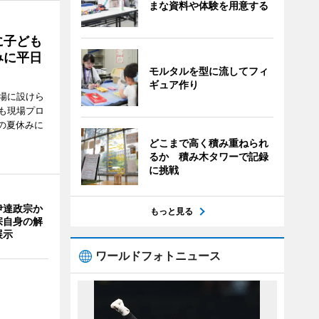
まな資料や体験を用意する
に子ども
みに平日
モルタルを型に流してフィ
ギュア作り
場に設けら
も現場プロ
校の夏休みに
どこまで高く積み重ねられ
るか 積み木タワーで記録
に挑戦
伊達政宗か
もっと見る
宗自身の解
展示
ワールドフォトニュース