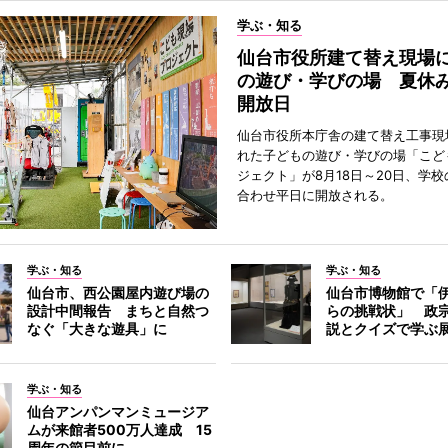
学ぶ・知る
仙台市役所建て替え現場
の遊び・学びの場 夏休
開放日
仙台市役所本庁舎の建て替え工事現
れた子どもの遊び・学びの場「こど
ジェクト」が8月18日～20日、学
合わせ平日に開放される。
学ぶ・知る
学ぶ・知る
仙台市、西公園屋内遊び場の
仙台市博物館で「
設計中間報告 まちと自然つ
らの挑戦状」 政
なぐ「大きな遊具」に
説とクイズで学ぶ
学ぶ・知る
仙台アンパンマンミュージア
ムが来館者500万人達成 15
周年の節目前に