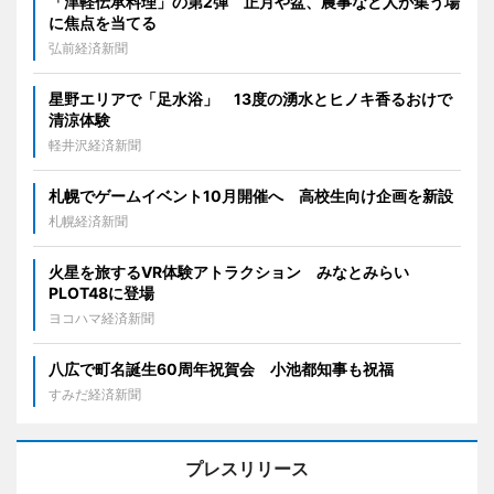
「津軽伝承料理」の第2弾 正月や盆、農事など人が集う場
に焦点を当てる
弘前経済新聞
星野エリアで「足水浴」 13度の湧水とヒノキ香るおけで
清涼体験
軽井沢経済新聞
札幌でゲームイベント10月開催へ 高校生向け企画を新設
札幌経済新聞
火星を旅するVR体験アトラクション みなとみらい
PLOT48に登場
ヨコハマ経済新聞
八広で町名誕生60周年祝賀会 小池都知事も祝福
すみだ経済新聞
プレスリリース