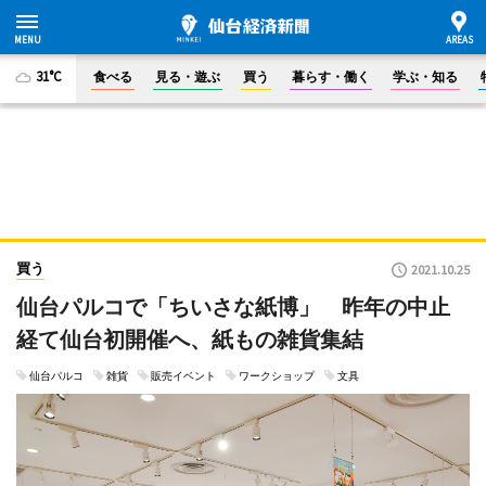
31°C
食べる
見る・遊ぶ
買う
暮らす・働く
学ぶ・知る
買う
2021.10.25
仙台パルコで「ちいさな紙博」 昨年の中止
経て仙台初開催へ、紙もの雑貨集結
仙台パルコ
雑貨
販売イベント
ワークショップ
文具