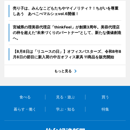
売り子は、みんなこどもたちやマイノリティ？！ちがいを尊重
しあう あべこべマルシェvol.6開催！
宮城県の理美容代理店「thinkFeel」が創業3周年。美容代理店
の枠を超えた"未来づくりのパートナー"として、新たな価値創造
へ。
【8月8日は「リユースの日」】オフィスバスターズ、令和8年8
月8日の節目に新入荷の中古オフィス家具 11商品を販売開始
もっと見る
食べる
見る・遊ぶ
買う
暮らす・働く
学ぶ・知る
特集