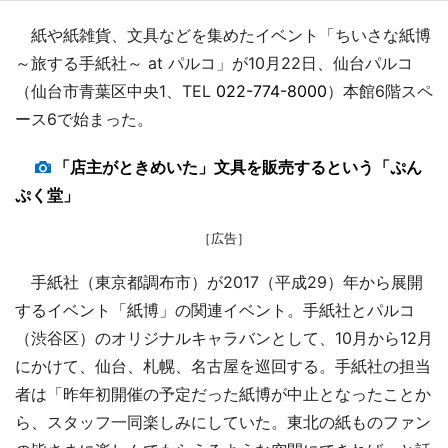
紙や紙雑貨、文具などを集めたイベント「ちいさな紙博
～旅する手紙社～ at パルコ」が10月22日、仙台パルコ
（仙台市青葉区中央1、TEL
022-774-8000
）本館6階スペ
ース6で始まった。
「店主がときめいた」文具を販売するという「ぷん
ぷく堂」
［広告］
手紙社（東京都調布市）が2017（平成29）年から展開
するイベント「紙博」の関連イベント。手紙社とパルコ
（渋谷区）のオリジナルキャラバンとして、10月から12月
にかけて、仙台、札幌、名古屋を巡回する。手紙社の担当
者は「昨年初開催の予定だった紙博が中止となったことか
ら、スタッフ一同楽しみにしていた。東北の紙ものファン