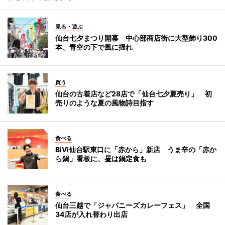
見る・遊ぶ
仙台七夕まつり開幕 中心部商店街に大型飾り300
本、青空の下で風に揺れ
買う
仙台の古着店など28店で「仙台七夕夏売り」 初
売りのような夏の風物詩目指す
食べる
BiVi仙台駅東口に「赤から」新店 うま辛の「赤か
ら鍋」看板に、昼は鍋定食も
食べる
仙台三越で「ジャパニーズカレーフェス」 全国
34店が入れ替わり出店