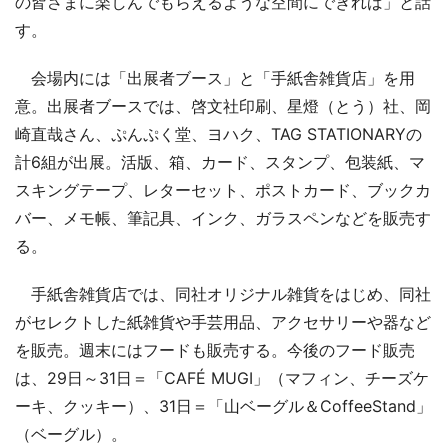
の皆さまに楽しんでもらえるような空間にできれば」と話
す。
会場内には「出展者ブース」と「手紙舎雑貨店」を用
意。出展者ブースでは、啓文社印刷、星燈（とう）社、岡
崎直哉さん、ぷんぷく堂、ヨハク、TAG STATIONARYの
計6組が出展。活版、箱、カード、スタンプ、包装紙、マ
スキングテープ、レターセット、ポストカード、ブックカ
バー、メモ帳、筆記具、インク、ガラスペンなどを販売す
る。
手紙舎雑貨店では、同社オリジナル雑貨をはじめ、同社
がセレクトした紙雑貨や手芸用品、アクセサリーや器など
を販売。週末にはフードも販売する。今後のフード販売
は、29日～31日＝「CAFÉ MUGI」（マフィン、チーズケ
ーキ、クッキー）、31日＝「山ベーグル＆CoffeeStand」
（ベーグル）。