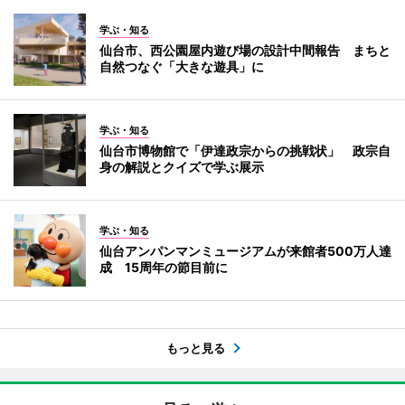
学ぶ・知る
仙台市、西公園屋内遊び場の設計中間報告 まちと
自然つなぐ「大きな遊具」に
学ぶ・知る
仙台市博物館で「伊達政宗からの挑戦状」 政宗自
身の解説とクイズで学ぶ展示
学ぶ・知る
仙台アンパンマンミュージアムが来館者500万人達
成 15周年の節目前に
もっと見る