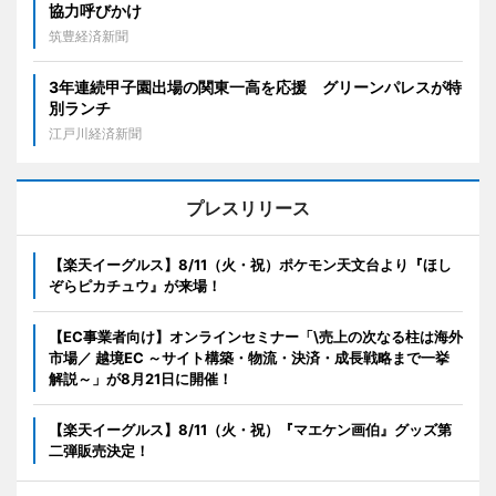
協力呼びかけ
筑豊経済新聞
3年連続甲子園出場の関東一高を応援 グリーンパレスが特
別ランチ
江戸川経済新聞
プレスリリース
【楽天イーグルス】8/11（火・祝）ポケモン天文台より『ほし
ぞらピカチュウ』が来場！
【EC事業者向け】オンラインセミナー「\売上の次なる柱は海外
市場／ 越境EC ～サイト構築・物流・決済・成長戦略まで一挙
解説～」が8月21日に開催！
【楽天イーグルス】8/11（火・祝）『マエケン画伯』グッズ第
二弾販売決定！