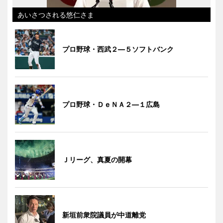
あいさつされる悠仁さま
プロ野球・西武２―５ソフトバンク
プロ野球・ＤｅＮＡ２―１広島
Ｊリーグ、真夏の開幕
新垣前衆院議員が中道離党