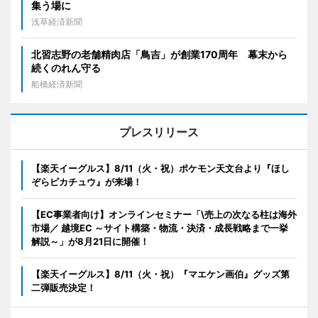
集う場に
浅草経済新聞
北習志野の老舗精肉店「鳥吉」が創業170周年 幕末から
続くのれん守る
船橋経済新聞
プレスリリース
【楽天イーグルス】8/11（火・祝）ポケモン天文台より『ほし
ぞらピカチュウ』が来場！
【EC事業者向け】オンラインセミナー「\売上の次なる柱は海外
市場／ 越境EC ～サイト構築・物流・決済・成長戦略まで一挙
解説～」が8月21日に開催！
【楽天イーグルス】8/11（火・祝）『マエケン画伯』グッズ第
二弾販売決定！