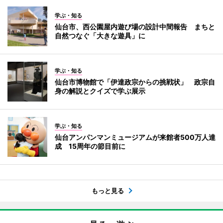
学ぶ・知る
仙台市、西公園屋内遊び場の設計中間報告 まちと
自然つなぐ「大きな遊具」に
学ぶ・知る
仙台市博物館で「伊達政宗からの挑戦状」 政宗自
身の解説とクイズで学ぶ展示
学ぶ・知る
仙台アンパンマンミュージアムが来館者500万人達
成 15周年の節目前に
もっと見る