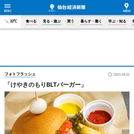
32°C
食べる
見る・遊ぶ
買う
暮らす・働く
学ぶ・知る
フォトフラッシュ
2025.09.01
「けやきのもりBLTバーガー」