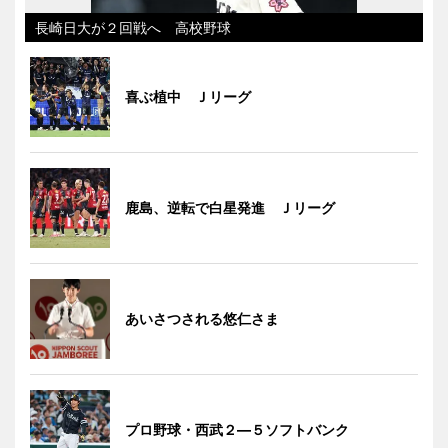
長崎日大が２回戦へ 高校野球
喜ぶ植中 Ｊリーグ
鹿島、逆転で白星発進 Ｊリーグ
あいさつされる悠仁さま
プロ野球・西武２―５ソフトバンク