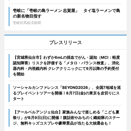
壱岐に「壱岐の島ラーメン 志賀屋」 タイ塩ラーメンで島
の新名物目指す
壱岐対馬経済新聞
プレスリリース
【宮城県仙台市】わずか6mLの採血でがん・認知（MCI：軽度
認知障害）リスクを評価する「メタロ・バランス検査」、消化
器内科・内視鏡内科 クレアクリニックにて9月以降の予約受付
を開始
ソーシャルカンファレンス「BEYOND2026」、全国7地域を巡
るプレイベントツアーを開催！8月7日(金)の東京を皮切りにス
タート
【アールベルアンジェ仙台】家族みんなで楽しめる「こども夏
祭り」が8月9日(日)に開催！腹話術やみちのく織姫隊のステー
ジ、無料キッズコスプレや豪華景品が当たる大抽選会も！