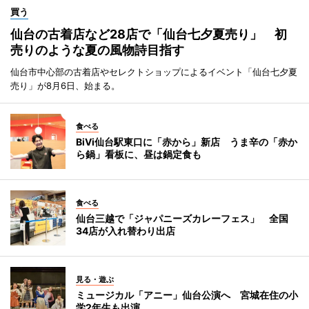
買う
仙台の古着店など28店で「仙台七夕夏売り」 初
売りのような夏の風物詩目指す
仙台市中心部の古着店やセレクトショップによるイベント「仙台七夕夏
売り」が8月6日、始まる。
食べる
BiVi仙台駅東口に「赤から」新店 うま辛の「赤か
ら鍋」看板に、昼は鍋定食も
食べる
仙台三越で「ジャパニーズカレーフェス」 全国
34店が入れ替わり出店
見る・遊ぶ
ミュージカル「アニー」仙台公演へ 宮城在住の小
学2年生も出演