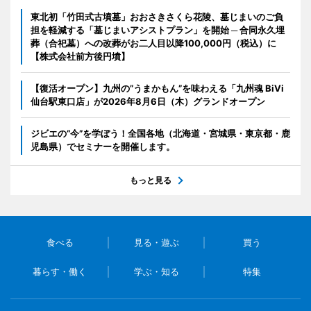
東北初「竹田式古墳墓」おおさきさくら花陵、墓じまいのご負
担を軽減する「墓じまいアシストプラン」を開始 ─ 合同永久埋
葬（合祀墓）への改葬がお二人目以降100,000円（税込）に
【株式会社前方後円墳】
【復活オープン】九州の”うまかもん”を味わえる「九州魂 BiVi
仙台駅東口店」が2026年8月6日（木）グランドオープン
ジビエの“今”を学ぼう！全国各地（北海道・宮城県・東京都・鹿
児島県）でセミナーを開催します。
もっと見る
食べる
見る・遊ぶ
買う
暮らす・働く
学ぶ・知る
特集