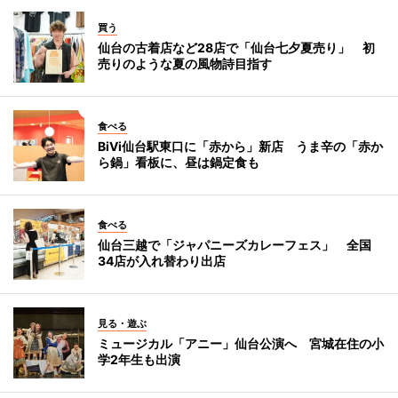
買う
仙台の古着店など28店で「仙台七夕夏売り」 初
売りのような夏の風物詩目指す
食べる
BiVi仙台駅東口に「赤から」新店 うま辛の「赤か
ら鍋」看板に、昼は鍋定食も
食べる
仙台三越で「ジャパニーズカレーフェス」 全国
34店が入れ替わり出店
見る・遊ぶ
ミュージカル「アニー」仙台公演へ 宮城在住の小
学2年生も出演