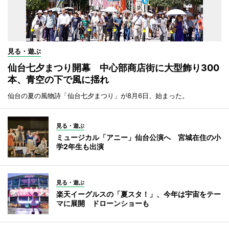
見る・遊ぶ
仙台七夕まつり開幕 中心部商店街に大型飾り300
本、青空の下で風に揺れ
仙台の夏の風物詩「仙台七夕まつり」が8月6日、始まった。
見る・遊ぶ
ミュージカル「アニー」仙台公演へ 宮城在住の小
学2年生も出演
見る・遊ぶ
楽天イーグルスの「夏スタ！」、今年は宇宙をテー
マに展開 ドローンショーも