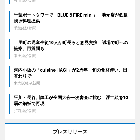
狭山経済新聞
千葉ポートタワーで「BLUE＆FIRE mini」 地元店が鉄板
焼き料理提供
千葉経済新聞
上里町の児童生徒16人が町長らと意見交換 議場で町への
提案、再質問も
本庄経済新聞
河内小阪の「cuisine HAGI」が2周年 旬の食材使い、日
替わりで
東大阪経済新聞
平川・長谷川鉄工が全国大会一次審査に挑む 浮世絵を10
層の鋼板で再現
弘前経済新聞
プレスリリース