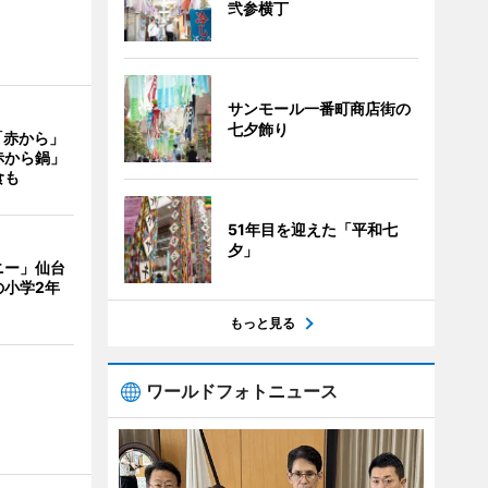
弐参横丁
サンモール一番町商店街の
七夕飾り
「赤から」
赤から鍋」
食も
51年目を迎えた「平和七
夕」
ニー」仙台
の小学2年
もっと見る
ワールドフォトニュース