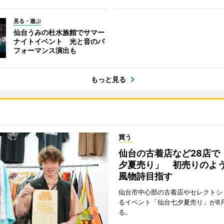
見る・遊ぶ
仙台うみの杜水族館でサマー
ナイトイベント 光と音のパ
フォーマンス演出も
もっと見る
買う
仙台の古着店など28店で
夕夏売り」 初売りのよ
風物詩目指す
仙台市中心部の古着店やセレクトシ
るイベント「仙台七夕夏売り」が8
る。