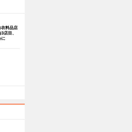
の衣料品店
内3店目、
心に