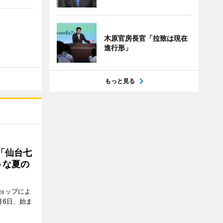
木原官房長官「拉致は現在
進行形」
もっと見る
「仙台七
うな夏の
ョップによ
月6日、始ま