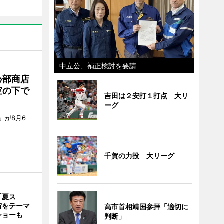
中立公、補正検討を要請
心部商店
空の下で
吉田は２安打１打点 大リ
ーグ
」が8月6
千賀の力投 大リーグ
「夏ス
宙をテーマ
高市首相靖国参拝「適切に
ショーも
判断」