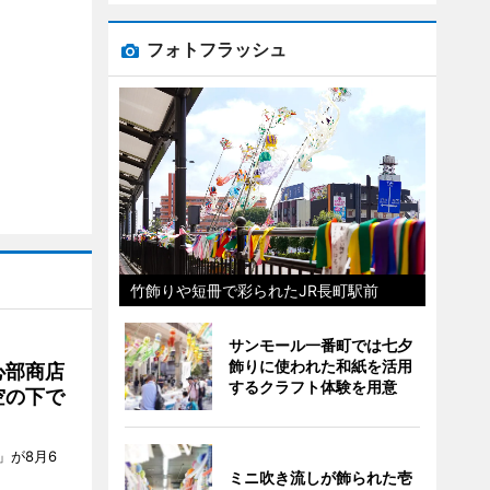
フォトフラッシュ
竹飾りや短冊で彩られたJR長町駅前
サンモール一番町では七夕
飾りに使われた和紙を活用
心部商店
するクラフト体験を用意
空の下で
」が8月6
ミニ吹き流しが飾られた壱