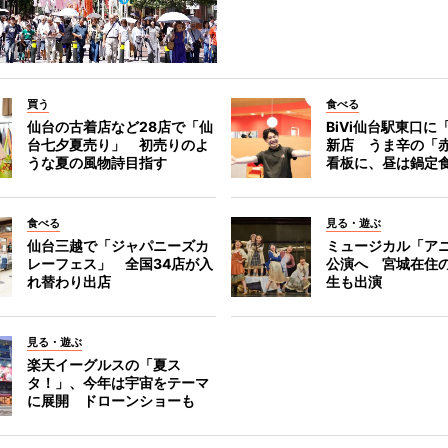
買う
食べる
仙台の古着店など28店で「仙
BiVi仙台駅東口に
台七夕夏売り」 初売りのよ
新店 うま辛の「
うな夏の風物詩目指す
看板に、昼は鍋定
食べる
見る・遊ぶ
仙台三越で「ジャパニーズカ
ミュージカル「ア
レーフェス」 全国34店が入
公演へ 宮城在住
れ替わり出店
生も出演
見る・遊ぶ
楽天イーグルスの「夏ス
タ！」、今年は宇宙をテーマ
に展開 ドローンショーも