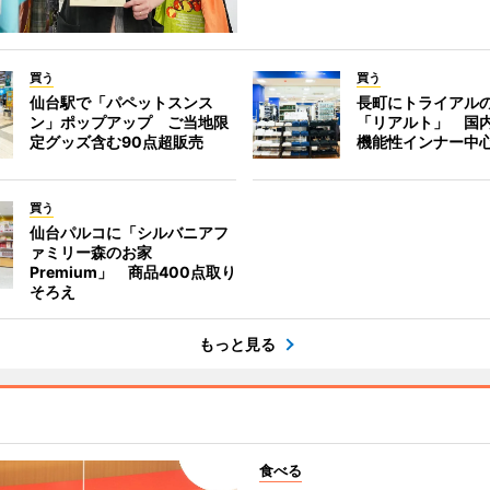
買う
買う
仙台駅で「パペットスンス
長町にトライアル
ン」ポップアップ ご当地限
「リアルト」 国
定グッズ含む90点超販売
機能性インナー中
買う
仙台パルコに「シルバニアフ
ァミリー森のお家
Premium」 商品400点取り
そろえ
もっと見る
食べる