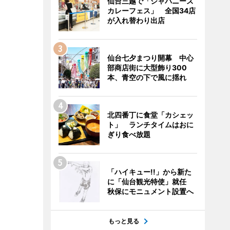
仙台三越で「ジャパニーズ
カレーフェス」 全国34店
が入れ替わり出店
仙台七夕まつり開幕 中心
部商店街に大型飾り300
本、青空の下で風に揺れ
北四番丁に食堂「カシェッ
ト」 ランチタイムはおに
ぎり食べ放題
「ハイキュー!!」から新た
に「仙台観光特使」就任
秋保にモニュメント設置へ
もっと見る