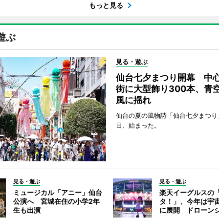
もっと見る
遊ぶ
見る・遊ぶ
仙台七夕まつり開幕 中
街に大型飾り300本、青
風に揺れ
仙台の夏の風物詩「仙台七夕まつり
日、始まった。
見る・遊ぶ
見る・遊ぶ
ミュージカル「アニー」仙台
楽天イーグルスの
公演へ 宮城在住の小学2年
タ！」、今年は宇
生も出演
に展開 ドローン