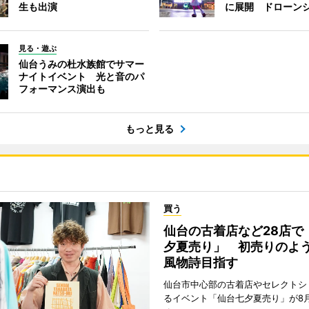
生も出演
に展開 ドローン
見る・遊ぶ
仙台うみの杜水族館でサマー
ナイトイベント 光と音のパ
フォーマンス演出も
もっと見る
買う
仙台の古着店など28店で
夕夏売り」 初売りのよ
風物詩目指す
仙台市中心部の古着店やセレクトシ
るイベント「仙台七夕夏売り」が8