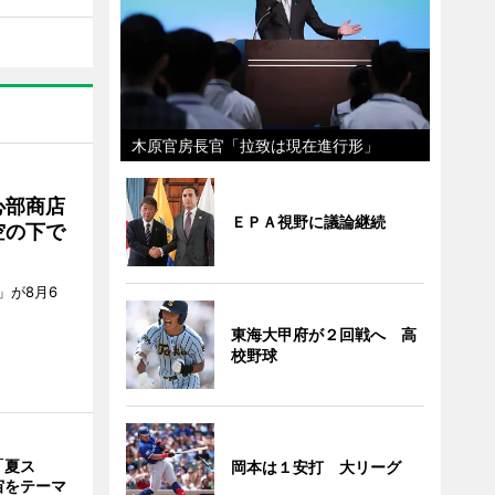
木原官房長官「拉致は現在進行形」
心部商店
ＥＰＡ視野に議論継続
空の下で
」が8月6
東海大甲府が２回戦へ 高
校野球
「夏ス
岡本は１安打 大リーグ
宙をテーマ