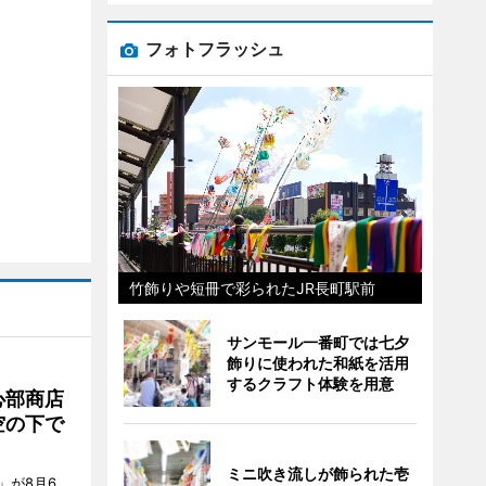
フォトフラッシュ
竹飾りや短冊で彩られたJR長町駅前
サンモール一番町では七夕
飾りに使われた和紙を活用
するクラフト体験を用意
心部商店
空の下で
ミニ吹き流しが飾られた壱
」が8月6