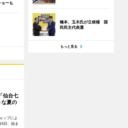
ショーも
橋本、玉木氏が立候補 国
民民主代表選
もっと見る
「仙台七
うな夏の
ョップによ
月6日、始ま