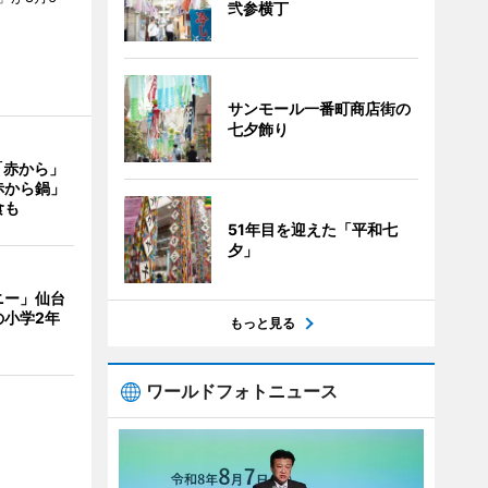
弐参横丁
サンモール一番町商店街の
七夕飾り
「赤から」
赤から鍋」
食も
51年目を迎えた「平和七
夕」
ニー」仙台
の小学2年
もっと見る
ワールドフォトニュース