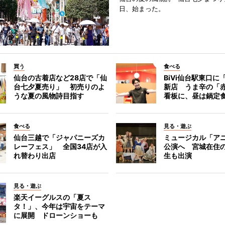
日、始まった。
買う
食べる
仙台の古着店など28店で「仙
BiVi仙台駅東口に
台七夕夏売り」 初売りのよ
新店 うま辛の「
うな夏の風物詩目指す
看板に、昼は鍋定
食べる
見る・遊ぶ
仙台三越で「ジャパニーズカ
ミュージカル「ア
レーフェス」 全国34店が入
公演へ 宮城在住
れ替わり出店
生も出演
見る・遊ぶ
楽天イーグルスの「夏ス
タ！」、今年は宇宙をテーマ
に展開 ドローンショーも