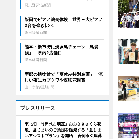
習志野経済新聞
飯田でピアノ演奏体験 世界三大ピアノ
2台を弾き比べ
飯田経済新聞
熊本・新市街に焼き鳥チェーン「鳥貴
族」 県内2店舗目
熊本経済新聞
宇部の植物館で「夏休み特別企画」 涼
しい夜にカブクワや夜咲花観賞
山口宇部経済新聞
プレスリリース
東北初「竹田式古墳墓」おおさきさくら花
陵、墓じまいのご負担を軽減する「墓じま
いアシストプラン」を開始 ─ 合同永久埋葬