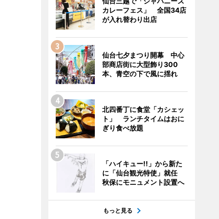
仙台三越で「ジャパニーズ
カレーフェス」 全国34店
が入れ替わり出店
仙台七夕まつり開幕 中心
部商店街に大型飾り300
本、青空の下で風に揺れ
北四番丁に食堂「カシェッ
ト」 ランチタイムはおに
ぎり食べ放題
「ハイキュー!!」から新た
に「仙台観光特使」就任
秋保にモニュメント設置へ
もっと見る