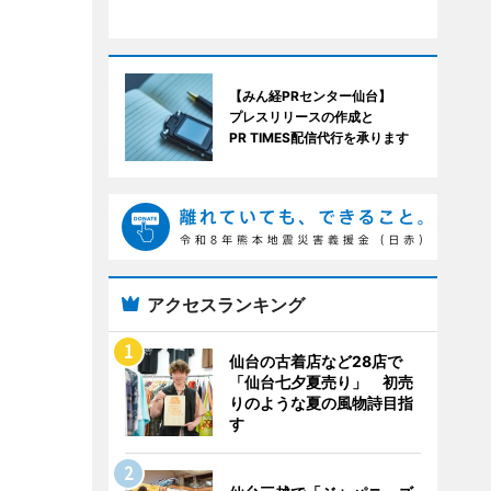
【みん経PRセンター仙台】
プレスリリースの作成と
PR TIMES配信代行を承ります
アクセスランキング
仙台の古着店など28店で
「仙台七夕夏売り」 初売
りのような夏の風物詩目指
す