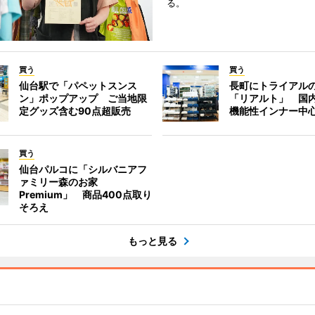
る。
買う
買う
仙台駅で「パペットスンス
長町にトライアル
ン」ポップアップ ご当地限
「リアルト」 国
定グッズ含む90点超販売
機能性インナー中
買う
仙台パルコに「シルバニアフ
ァミリー森のお家
Premium」 商品400点取り
そろえ
もっと見る