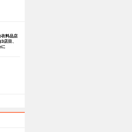
の衣料品店
内3店目、
心に