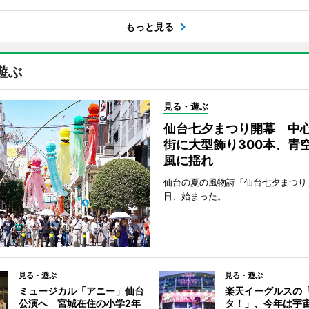
もっと見る
遊ぶ
見る・遊ぶ
仙台七夕まつり開幕 中
街に大型飾り300本、青
風に揺れ
仙台の夏の風物詩「仙台七夕まつり
日、始まった。
見る・遊ぶ
見る・遊ぶ
ミュージカル「アニー」仙台
楽天イーグルスの
公演へ 宮城在住の小学2年
タ！」、今年は宇