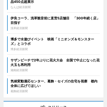
品450点超展示
なんば経済新聞
伊良コーラ、浅草観音前に直営5店舗目 「300年続く店」
目指す
浅草経済新聞
博多で水遊びイベント 映画「ミニオンズ＆モンスター
ズ」とコラボ
博多経済新聞
サザンビーチで2年ぶりに花火大会 全国で中止になった花
火玉も再利用
湘南経済新聞
気候変動適応センター、葛飾・セイズの住宅を視察 都内
全体に広げてほしい
葛飾経済新聞