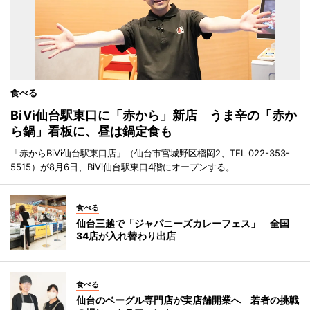
食べる
BiVi仙台駅東口に「赤から」新店 うま辛の「赤か
ら鍋」看板に、昼は鍋定食も
「赤からBiVi仙台駅東口店」（仙台市宮城野区榴岡2、TEL 022-353-
5515）が8月6日、BiVi仙台駅東口4階にオープンする。
食べる
仙台三越で「ジャパニーズカレーフェス」 全国
34店が入れ替わり出店
食べる
仙台のベーグル専門店が実店舗開業へ 若者の挑戦