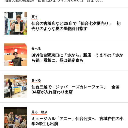
買う
仙台の古着店など28店で「仙台七夕夏売り」 初
売りのような夏の風物詩目指す
食べる
BiVi仙台駅東口に「赤から」新店 うま辛の「赤か
ら鍋」看板に、昼は鍋定食も
食べる
仙台三越で「ジャパニーズカレーフェス」 全国
34店が入れ替わり出店
見る・遊ぶ
ミュージカル「アニー」仙台公演へ 宮城在住の小
学2年生も出演