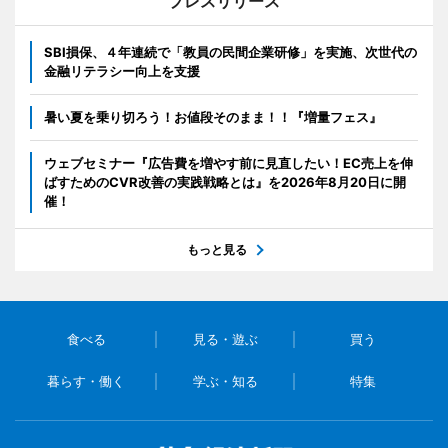
プレスリリース
SBI損保、４年連続で「教員の民間企業研修」を実施、次世代の
金融リテラシー向上を支援
暑い夏を乗り切ろう！お値段そのまま！！『増量フェス』
ウェブセミナー『広告費を増やす前に見直したい！EC売上を伸
ばすためのCVR改善の実践戦略とは』を2026年8月20日に開
催！
もっと見る
食べる
見る・遊ぶ
買う
暮らす・働く
学ぶ・知る
特集