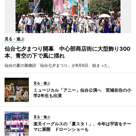
見る・遊ぶ
仙台七夕まつり開幕 中心部商店街に大型飾り300
本、青空の下で風に揺れ
仙台の夏の風物詩「仙台七夕まつり」が8月6日、始まった。
見る・遊ぶ
ミュージカル「アニー」仙台公演へ 宮城在住の小
学2年生も出演
見る・遊ぶ
楽天イーグルスの「夏スタ！」、今年は宇宙をテー
マに展開 ドローンショーも