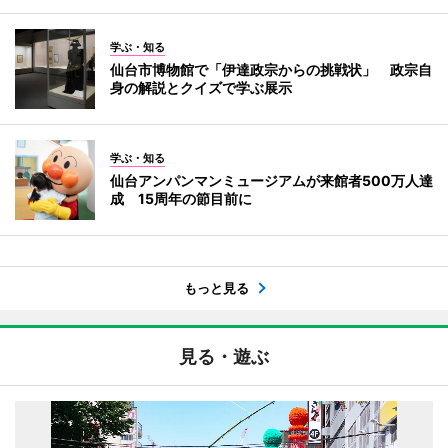
学ぶ・知る
仙台市博物館で「伊達政宗からの挑戦状」 政宗自
身の解説とクイズで学ぶ展示
学ぶ・知る
仙台アンパンマンミュージアムが来館者500万人達
成 15周年の節目前に
もっと見る
見る・遊ぶ