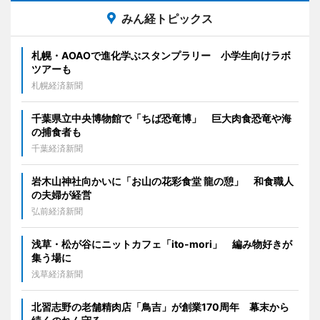
みん経トピックス
札幌・AOAOで進化学ぶスタンプラリー 小学生向けラボ
ツアーも
札幌経済新聞
千葉県立中央博物館で「ちば恐竜博」 巨大肉食恐竜や海
の捕食者も
千葉経済新聞
岩木山神社向かいに「お山の花彩食堂 龍の憩」 和食職人
の夫婦が経営
弘前経済新聞
浅草・松が谷にニットカフェ「ito-mori」 編み物好きが
集う場に
浅草経済新聞
北習志野の老舗精肉店「鳥吉」が創業170周年 幕末から