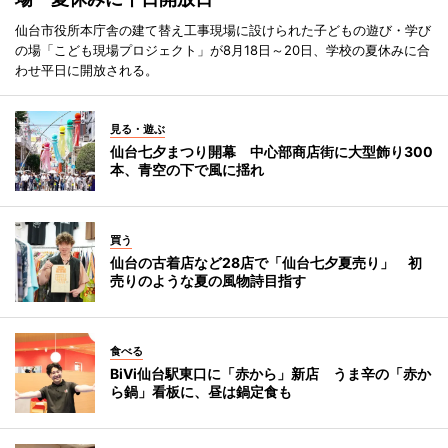
仙台市役所本庁舎の建て替え工事現場に設けられた子どもの遊び・学び
の場「こども現場プロジェクト」が8月18日～20日、学校の夏休みに合
わせ平日に開放される。
見る・遊ぶ
仙台七夕まつり開幕 中心部商店街に大型飾り300
本、青空の下で風に揺れ
買う
仙台の古着店など28店で「仙台七夕夏売り」 初
売りのような夏の風物詩目指す
食べる
BiVi仙台駅東口に「赤から」新店 うま辛の「赤か
ら鍋」看板に、昼は鍋定食も