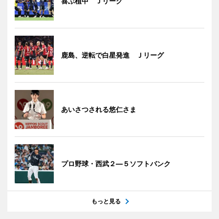
喜ぶ植中 Ｊリーグ
鹿島、逆転で白星発進 Ｊリーグ
あいさつされる悠仁さま
プロ野球・西武２―５ソフトバンク
もっと見る