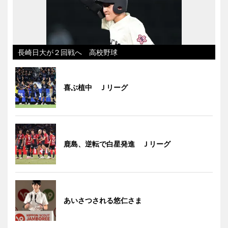
長崎日大が２回戦へ 高校野球
喜ぶ植中 Ｊリーグ
鹿島、逆転で白星発進 Ｊリーグ
あいさつされる悠仁さま