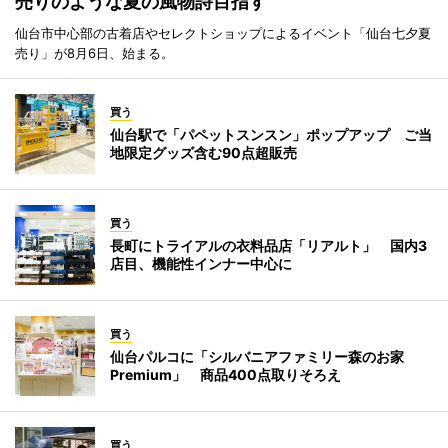
売りのような夏の風物詩目指す
仙台市中心部の古着店やセレクトショップによるイベント「仙台七夕夏
売り」が8月6日、始まる。
買う
仙台駅で「パペットスンスン」ポップアップ ご当
地限定グッズ含む90点超販売
買う
長町にトライアルの衣料品店「リアルト」 国内3
店目、機能性インナー中心に
買う
仙台パルコに「シルバニアファミリー森のお家
Premium」 商品400点取りそろえ
買う