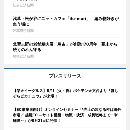
弘前経済新聞
浅草・松が谷にニットカフェ「ito-mori」 編み物好きが
集う場に
浅草経済新聞
北習志野の老舗精肉店「鳥吉」が創業170周年 幕末から
続くのれん守る
船橋経済新聞
プレスリリース
【楽天イーグルス】8/11（火・祝）ポケモン天文台より『ほし
ぞらピカチュウ』が来場！
【EC事業者向け】オンラインセミナー「\売上の次なる柱は海外
市場／ 越境EC ～サイト構築・物流・決済・成長戦略まで一挙
解説～」が8月21日に開催！