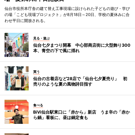
仙台市役所本庁舎の建て替え工事現場に設けられた子どもの遊び・学び
の場「こども現場プロジェクト」が8月18日～20日、学校の夏休みに合
わせ平日に開放される。
見る・遊ぶ
仙台七夕まつり開幕 中心部商店街に大型飾り300
本、青空の下で風に揺れ
買う
仙台の古着店など28店で「仙台七夕夏売り」 初
売りのような夏の風物詩目指す
食べる
BiVi仙台駅東口に「赤から」新店 うま辛の「赤か
ら鍋」看板に、昼は鍋定食も