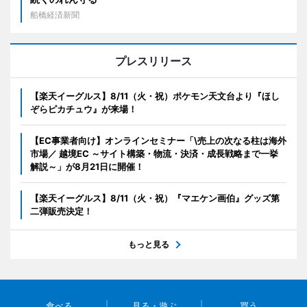
船橋経済新聞
プレスリリース
【楽天イーグルス】8/11（火・祝）ポケモン天文台より『ほし
ぞらピカチュウ』が来場！
【EC事業者向け】オンラインセミナー「\売上の次なる柱は海外
市場／ 越境EC ～サイト構築・物流・決済・成長戦略まで一挙
解説～」が8月21日に開催！
【楽天イーグルス】8/11（火・祝）『マエケン画伯』グッズ第
二弾販売決定！
もっと見る
食べる
見る・遊ぶ
買う