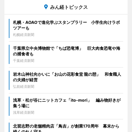
みん経トピックス
札幌・AOAOで進化学ぶスタンプラリー 小学生向けラボ
ツアーも
札幌経済新聞
千葉県立中央博物館で「ちば恐竜博」 巨大肉食恐竜や海
の捕食者も
千葉経済新聞
岩木山神社向かいに「お山の花彩食堂 龍の憩」 和食職人
の夫婦が経営
弘前経済新聞
浅草・松が谷にニットカフェ「ito-mori」 編み物好きが
集う場に
浅草経済新聞
北習志野の老舗精肉店「鳥吉」が創業170周年 幕末から
続くのれん守る