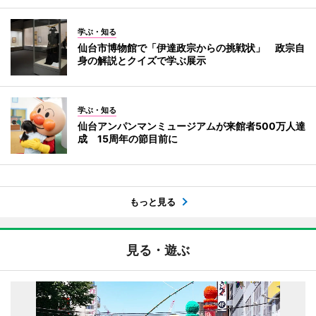
学ぶ・知る
仙台市博物館で「伊達政宗からの挑戦状」 政宗自
身の解説とクイズで学ぶ展示
学ぶ・知る
仙台アンパンマンミュージアムが来館者500万人達
成 15周年の節目前に
もっと見る
見る・遊ぶ