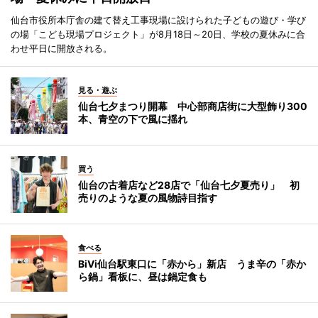
仙台市役所本庁舎の建て替え工事現場に設けられた子どもの遊び・学び
の場「こども現場プロジェクト」が8月18日～20日、学校の夏休みに合
わせ平日に開放される。
見る・遊ぶ
仙台七夕まつり開幕 中心部商店街に大型飾り300
本、青空の下で風に揺れ
買う
仙台の古着店など28店で「仙台七夕夏売り」 初
売りのような夏の風物詩目指す
食べる
BiVi仙台駅東口に「赤から」新店 うま辛の「赤か
ら鍋」看板に、昼は鍋定食も