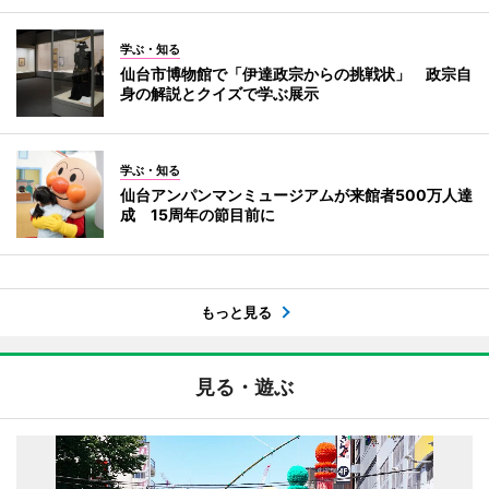
学ぶ・知る
仙台市博物館で「伊達政宗からの挑戦状」 政宗自
身の解説とクイズで学ぶ展示
学ぶ・知る
仙台アンパンマンミュージアムが来館者500万人達
成 15周年の節目前に
もっと見る
見る・遊ぶ