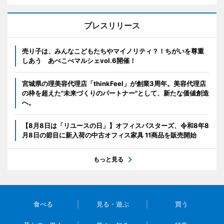
プレスリリース
売り子は、みんなこどもたちやマイノリティ？！ちがいを尊重
しあう あべこべマルシェvol.6開催！
宮城県の理美容代理店「thinkFeel」が創業3周年。美容代理店
の枠を超えた"未来づくりのパートナー"として、新たな価値創造
へ。
【8月8日は「リユースの日」】オフィスバスターズ、令和8年8
月8日の節目に新入荷の中古オフィス家具 11商品を販売開始
もっと見る
食べる
見る・遊ぶ
買う