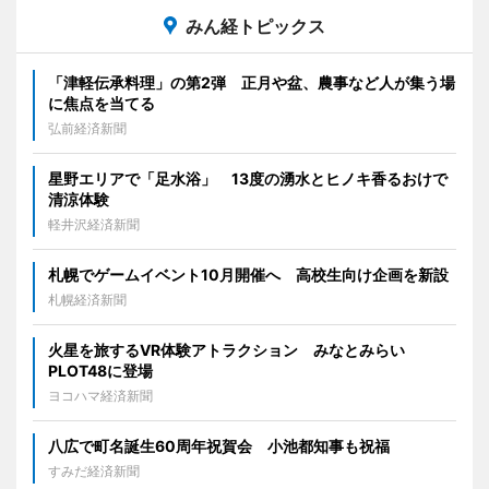
みん経トピックス
「津軽伝承料理」の第2弾 正月や盆、農事など人が集う場
に焦点を当てる
弘前経済新聞
星野エリアで「足水浴」 13度の湧水とヒノキ香るおけで
清涼体験
軽井沢経済新聞
札幌でゲームイベント10月開催へ 高校生向け企画を新設
札幌経済新聞
火星を旅するVR体験アトラクション みなとみらい
PLOT48に登場
ヨコハマ経済新聞
八広で町名誕生60周年祝賀会 小池都知事も祝福
すみだ経済新聞