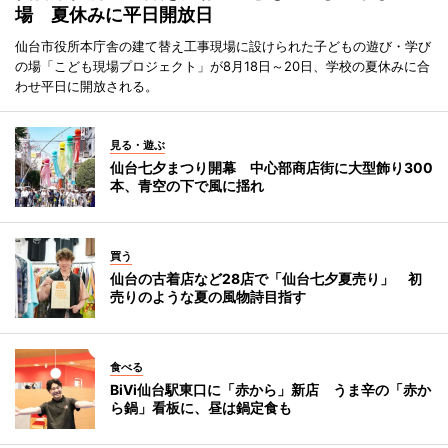
場 夏休みに平日開放日
仙台市役所本庁舎の建て替え工事現場に設けられた子どもの遊び・学び
の場「こども現場プロジェクト」が8月18日～20日、学校の夏休みに合
わせ平日に開放される。
見る・遊ぶ
仙台七夕まつり開幕 中心部商店街に大型飾り300
本、青空の下で風に揺れ
買う
仙台の古着店など28店で「仙台七夕夏売り」 初
売りのような夏の風物詩目指す
食べる
BiVi仙台駅東口に「赤から」新店 うま辛の「赤か
ら鍋」看板に、昼は鍋定食も