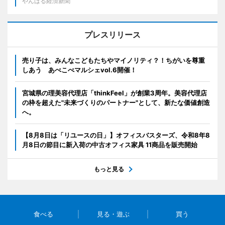
やんばる経済新聞
プレスリリース
売り子は、みんなこどもたちやマイノリティ？！ちがいを尊重
しあう あべこべマルシェvol.6開催！
宮城県の理美容代理店「thinkFeel」が創業3周年。美容代理店
の枠を超えた"未来づくりのパートナー"として、新たな価値創造
へ。
【8月8日は「リユースの日」】オフィスバスターズ、令和8年8
月8日の節目に新入荷の中古オフィス家具 11商品を販売開始
もっと見る
食べる
見る・遊ぶ
買う