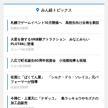
みん経トピックス
札幌でゲームイベント10月開催へ 高校生向け企画を新設
札幌経済新聞
火星を旅するVR体験アトラクション みなとみらい
PLOT48に登場
ヨコハマ経済新聞
八広で町名誕生60周年祝賀会 小池都知事も祝福
すみだ経済新聞
佐賀に「ばくてん屋」 「シルク・ドゥ・ソレイユ」元パ
フォーマーが指導
佐賀経済新聞
今帰仁・上運天に「ナギッコ」 島ラッキョウやモズクの
加工品販売