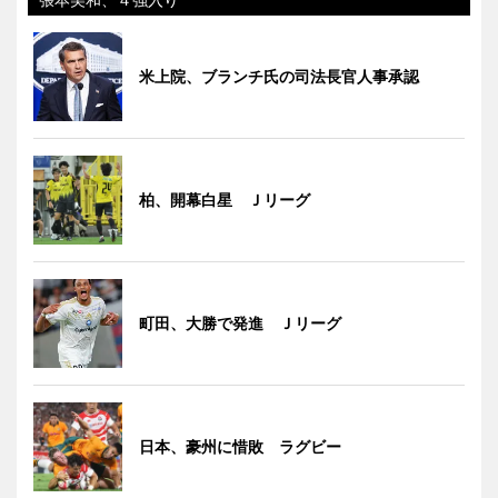
米上院、ブランチ氏の司法長官人事承認
柏、開幕白星 Ｊリーグ
町田、大勝で発進 Ｊリーグ
日本、豪州に惜敗 ラグビー