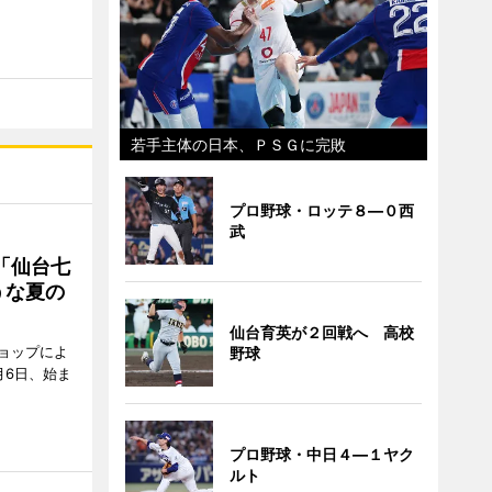
若手主体の日本、ＰＳＧに完敗
プロ野球・ロッテ８―０西
武
「仙台七
うな夏の
仙台育英が２回戦へ 高校
ョップによ
野球
月6日、始ま
プロ野球・中日４―１ヤク
ルト