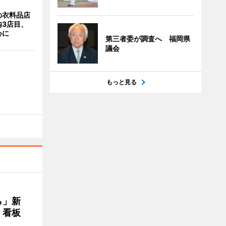
の衣料品店
内3店目、
心に
第三者委が調査へ 福岡県
議会
もっと見る
ら」新
」看板