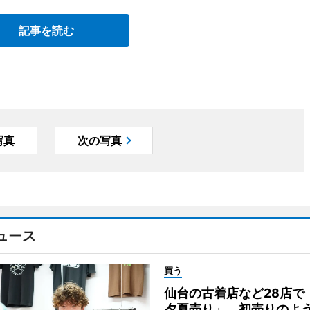
記事を読む
写真
次の写真
ュース
買う
仙台の古着店など28店で
夕夏売り」 初売りのよ