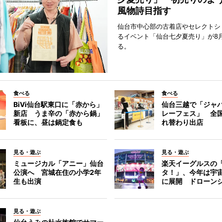
風物詩目指す
仙台市中心部の古着店やセレクトシ
るイベント「仙台七夕夏売り」が8
る。
食べる
食べる
BiVi仙台駅東口に「赤から」
仙台三越で「ジャ
新店 うま辛の「赤から鍋」
レーフェス」 全国
看板に、昼は鍋定食も
れ替わり出店
見る・遊ぶ
見る・遊ぶ
ミュージカル「アニー」仙台
楽天イーグルスの
公演へ 宮城在住の小学2年
タ！」、今年は宇
生も出演
に展開 ドローン
見る・遊ぶ