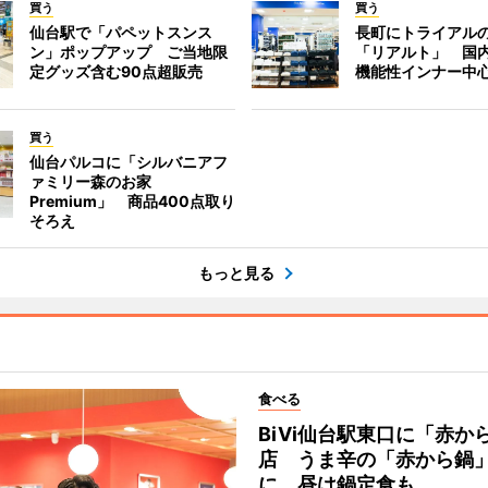
買う
買う
仙台駅で「パペットスンス
長町にトライアル
ン」ポップアップ ご当地限
「リアルト」 国
定グッズ含む90点超販売
機能性インナー中
買う
仙台パルコに「シルバニアフ
ァミリー森のお家
Premium」 商品400点取り
そろえ
もっと見る
食べる
BiVi仙台駅東口に「赤か
店 うま辛の「赤から鍋
に、昼は鍋定食も