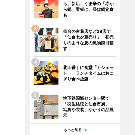
ら」新店 うま辛の「赤か
ら鍋」看板に、昼は鍋定食
も
仙台の古着店など28店で
「仙台七夕夏売り」 初売
りのような夏の風物詩目指
す
北四番丁に食堂「カシェッ
ト」 ランチタイムはおに
ぎり食べ放題
地下鉄国際センター駅で
「羽生結弦と仙台市展」
写真や衣装、ゆかりの品展
示
もっと見る