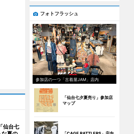
フォトフラッシュ
参加店の一つ「古着屋JAM」店内
「仙台七夕夏売り」参加店
マップ
「仙台七
うな夏の
「CAGE RATTLERS」店内