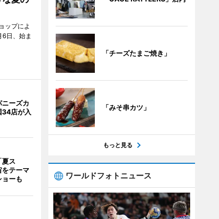
ョップによ
月6日、始ま
「チーズたまご焼き」
パニーズカ
「みそ串カツ」
34店が入
もっと見る
「夏ス
宙をテーマ
ワールドフォトニュース
ショーも