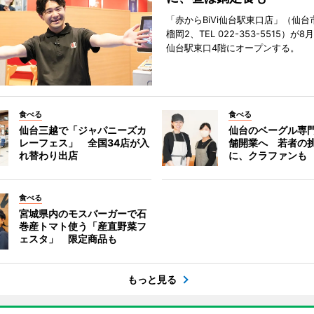
「赤からBiVi仙台駅東口店」（仙台
榴岡2、TEL 022-353-5515）が8月
仙台駅東口4階にオープンする。
食べる
食べる
仙台三越で「ジャパニーズカ
仙台のベーグル専
レーフェス」 全国34店が入
舗開業へ 若者の
れ替わり出店
に、クラファンも
食べる
宮城県内のモスバーガーで石
巻産トマト使う「産直野菜フ
ェスタ」 限定商品も
もっと見る