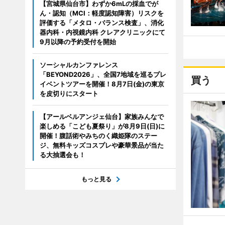
【宮城県仙台市】わずか6mLの採血でが
ん・認知（MCI：軽度認知障害）リスクを
評価する「メタロ・バランス検査」、消化
器内科・内視鏡内科 クレアクリニックにて
9月以降の予約受付を開始
ソーシャルカンファレンス
「BEYOND2026」、全国7地域を巡るプレ
買う
イベントツアーを開催！8月7日(金)の東京
を皮切りにスタート
【アールベルアンジェ仙台】家族みんなで
楽しめる「こども夏祭り」が8月9日(日)に
開催！腹話術やみちのく織姫隊のステー
ジ、無料キッズコスプレや豪華景品が当た
る大抽選会も！
もっと見る