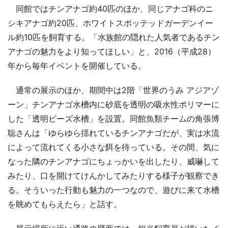
同館ではチンアナゴ約40匹のほか、同じアナゴ科のニ
シキアナゴ約20匹、ホワイトスポッテッドガーデンイー
ル約10匹を飼育する。「水族館の隠れた人気者であるチン
アナゴの魅力をより知ってほしい」と、2016（平成28）
年から毎年イベントを開催している。
通常の展示のほか、期間中は2階「世界のうみ アジアゾ
ーン」チンアナゴ水槽内に砂底を透明の吸水性ポリマーに
した「透明ビーズ水槽」を設置。同館魚類チームの角張博
聡さんは「ゆらゆら揺れているチンアナゴだが、実は水流
によって流れてくる小さな餌を待っている。その間、気に
なった隣のチンアナゴにちょっかいを出したり、威嚇して
みたり、口を開けてけんかしてみたりする様子が観察でき
る。そういった行動も魅力の一つなので、遊びに来て水槽
を眺めてもらえたら」と話す。