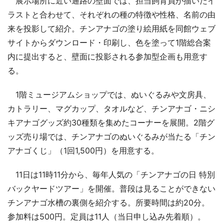
展示場所に近い通路の壁面では、担当飼育員が描いたイ
ラストと合わせて、それぞれの種の特徴や性格、名前の由
来を投影して紹介。チンアナゴの塗り絵用紙を同館ウェブ
サイトからダウンロード・印刷し、色を塗って1階総合案
内に提出すると、壁面に投影される参加型企画も用意す
る。
1階ミュージアムショップでは、ぬいぐるみや文房具、
カトラリー、マグカップ、タオルなど、チンアナゴ・ニシ
キアナゴグッズ約30種類を集めたコーナーを展開。2階グ
ッズ売り場では、チンアナゴのぬいぐるみが当たる「チン
アナゴくじ」（1回1,500円）を用意する。
11日は11時11分から、毎年人気の「チンアナゴの日 特別
バックヤードツアー」を開催。普段は見ることができない
チンアナゴ水槽の裏側を紹介する。所要時間は約20分。
参加料は500円。定員は11人（当日申し込み先着順）。