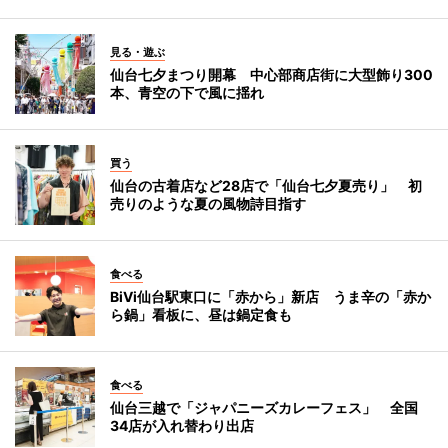
見る・遊ぶ
仙台七夕まつり開幕 中心部商店街に大型飾り300
本、青空の下で風に揺れ
買う
仙台の古着店など28店で「仙台七夕夏売り」 初
売りのような夏の風物詩目指す
食べる
BiVi仙台駅東口に「赤から」新店 うま辛の「赤か
ら鍋」看板に、昼は鍋定食も
食べる
仙台三越で「ジャパニーズカレーフェス」 全国
34店が入れ替わり出店