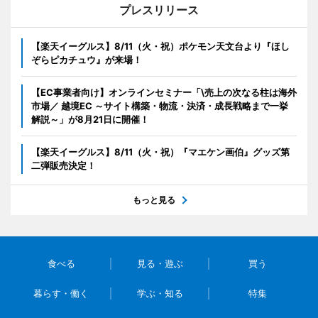
プレスリリース
【楽天イーグルス】8/11（火・祝）ポケモン天文台より『ほし
ぞらピカチュウ』が来場！
【EC事業者向け】オンラインセミナー「\売上の次なる柱は海外
市場／ 越境EC ～サイト構築・物流・決済・成長戦略まで一挙
解説～」が8月21日に開催！
【楽天イーグルス】8/11（火・祝）『マエケン画伯』グッズ第
二弾販売決定！
もっと見る
食べる
見る・遊ぶ
買う
暮らす・働く
学ぶ・知る
特集