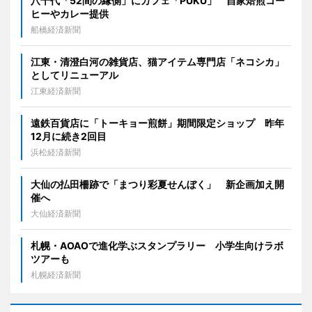
八千代「52間の縁側」にカフェ「PUKU」 自家焙煎コー
ヒーやカレー提供
船橋経済新聞
江東・清澄白河の雑貨店、猫アイテム専門店「ネコシカ」
としてリニューアル
江東経済新聞
遠鉄百貨店に「トーキョー煎餅」期間限定ショップ 昨年
12月に続き2回目
浜松経済新聞
大仙の払田柵跡で「まつり彩夏せんぼく」 新企画加え開
催へ
大仙経済新聞
札幌・AOAOで進化学ぶスタンプラリー 小学生向けラボ
ツアーも
札幌経済新聞