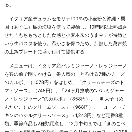
る。
イタリア産デュラムセモリナ100％の小麦粉と沖縄・粟
国（あぐに）島の海塩を使って製麺し、10時間以上熟成さ
せた「もちもちとした食感と小麦本来のうまみ」が特徴と
いう生パスタを使う。温かさを保つため、加熱した萬古焼
の土鍋プレートに盛り付けて提供する。
メニューは、イタリア産パルミジャーノ・レッジャーノ
を客の前で削りかける一番人気の「とろける7種のチーズ
のカルボ」（1,078円）をはじめ、「クリームチーズのト
マトソース」（748円）、「24ヶ月熟成の“パルミジャー
ノ・レッジャーノ“のカルボ」（858円）、「明太子（め
んたいこ）のクリームソース」（968円）、「ローストチ
キンのバジルクリームソース」（1,243円）など定番8種
類。季節商品も2種類用意し、12月中旬までは「きのこベ
ーコンと5種チーズのポルチーニクリームソース」（1,298