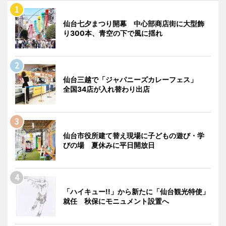
仙台七夕まつり開幕 中心部商店街に大型飾
り300本、青空の下で風に揺れ
仙台三越で「ジャパニーズカレーフェス」
全国34店が入れ替わり出店
仙台市役所建て替え現場に子どもの遊び・学
びの場 夏休みに平日開放日
「ハイキュー!!」から新たに「仙台観光特使」
就任 秋保にモニュメント設置へ