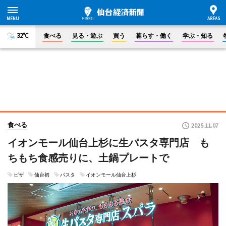
32°C
食べる
見る・遊ぶ
買う
暮らす・働く
学ぶ・知る
食べる
2025.11.07
イオンモール仙台上杉に生パスタ専門店 も
ちもち食感売りに、土鍋プレートで
ピザ
仙台初
パスタ
イオンモール仙台上杉