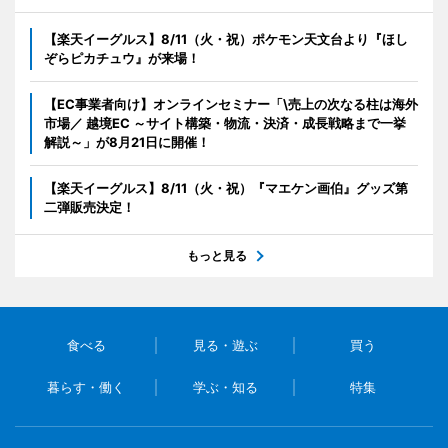
【楽天イーグルス】8/11（火・祝）ポケモン天文台より『ほし
ぞらピカチュウ』が来場！
【EC事業者向け】オンラインセミナー「\売上の次なる柱は海外
市場／ 越境EC ～サイト構築・物流・決済・成長戦略まで一挙
解説～」が8月21日に開催！
【楽天イーグルス】8/11（火・祝）『マエケン画伯』グッズ第
二弾販売決定！
もっと見る
食べる
見る・遊ぶ
買う
暮らす・働く
学ぶ・知る
特集