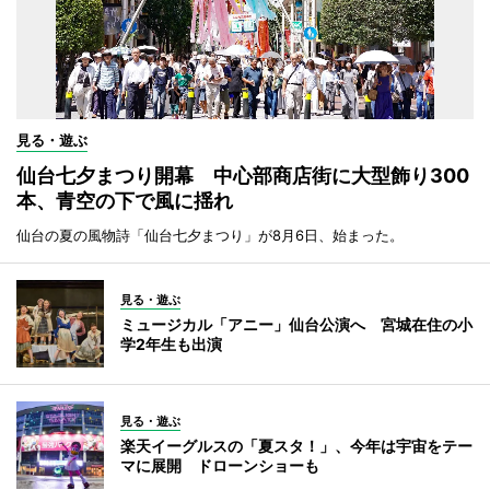
見る・遊ぶ
仙台七夕まつり開幕 中心部商店街に大型飾り300
本、青空の下で風に揺れ
仙台の夏の風物詩「仙台七夕まつり」が8月6日、始まった。
見る・遊ぶ
ミュージカル「アニー」仙台公演へ 宮城在住の小
学2年生も出演
見る・遊ぶ
楽天イーグルスの「夏スタ！」、今年は宇宙をテー
マに展開 ドローンショーも