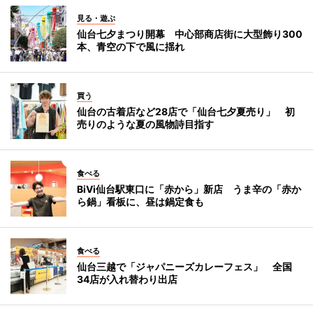
見る・遊ぶ
仙台七夕まつり開幕 中心部商店街に大型飾り300
本、青空の下で風に揺れ
買う
仙台の古着店など28店で「仙台七夕夏売り」 初
売りのような夏の風物詩目指す
食べる
BiVi仙台駅東口に「赤から」新店 うま辛の「赤か
ら鍋」看板に、昼は鍋定食も
食べる
仙台三越で「ジャパニーズカレーフェス」 全国
34店が入れ替わり出店