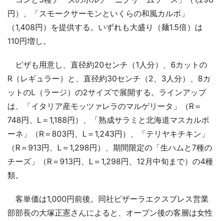
円）、「スモークサーモンといくらの和風カルボ」
（1,408円）を提供する。いずれも大盛り（麺1.5倍）は
110円増し。
ピザも用意し、直径約20センチ（1人分）、6カットの
R（レギュラー）と、直径約30センチ（2、3人分）、8カ
ットのL（ラージ）の2サイズで展開する。ラインアップ
は、「イタリア産モッツァレラのマルゲリータ」（R＝
748円、L＝1,188円）、「熟成サラミと北海道マスカルポ
ーネ」（R＝803円、L＝1,243円）、「テリヤキチキン」
（R＝913円、L＝1,298円）、期間限定の「生ハムと7種の
チーズ」（R＝913円、L＝1,298円、12月中旬まで）の4種
類。
客単価は1,000円前後。同社ピザーラエクスプレス営業
部部長の大塚正憲さんによると、オープン後の客層は女性