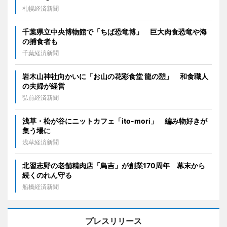
札幌経済新聞
千葉県立中央博物館で「ちば恐竜博」 巨大肉食恐竜や海
の捕食者も
千葉経済新聞
岩木山神社向かいに「お山の花彩食堂 龍の憩」 和食職人
の夫婦が経営
弘前経済新聞
浅草・松が谷にニットカフェ「ito-mori」 編み物好きが
集う場に
浅草経済新聞
北習志野の老舗精肉店「鳥吉」が創業170周年 幕末から
続くのれん守る
船橋経済新聞
プレスリリース