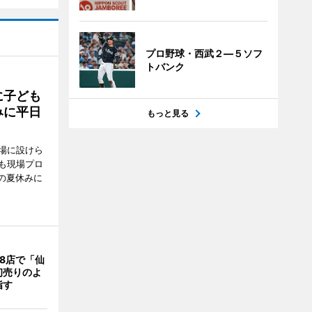
プロ野球・西武２―５ソフ
トバンク
に子ども
みに平日
もっと見る
場に設けら
も現場プロ
校の夏休みに
8店で「仙
初売りのよ
指す