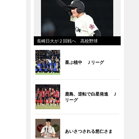
長崎日大が２回戦へ 高校野球
喜ぶ植中 Ｊリーグ
鹿島、逆転で白星発進 Ｊ
リーグ
あいさつされる悠仁さま