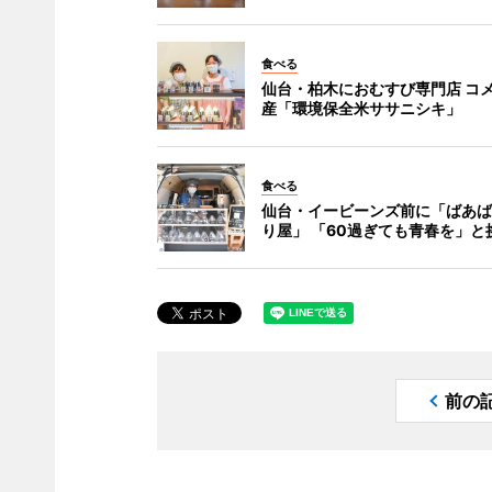
食べる
仙台・柏木におむすび専門店 コ
産「環境保全米ササニシキ」
食べる
仙台・イービーンズ前に「ばあば
り屋」 「60過ぎても青春を」と
前の