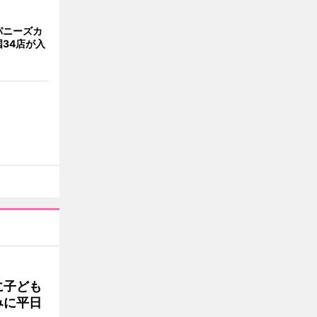
パニーズカ
34店が入
に子ども
みに平日