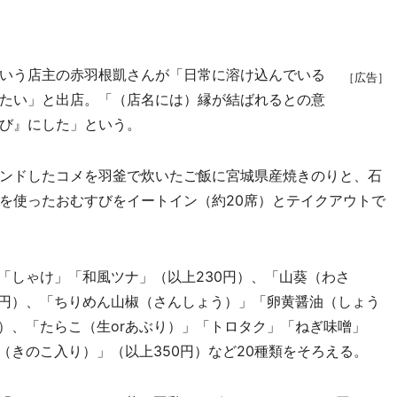
いう店主の赤羽根凱さんが「日常に溶け込んでいる
［広告］
たい」と出店。「（店名には）縁が結ばれるとの意
び』にした」という。
ンドしたコメを羽釜で炊いたご飯に宮城県産焼きのりと、石
を使ったおむすびをイートイン（約20席）とテイクアウトで
「しゃけ」「和風ツナ」（以上230円）、「山葵（わさ
0円）、「ちりめん山椒（さんしょう）」「卵黄醤油（しょう
円）、「たらこ（生orあぶり）」「トロタク」「ねぎ味噌」
（きのこ入り）」（以上350円）など20種類をそろえる。