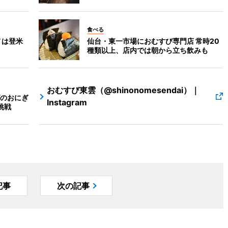
食べる
メは登米
仙台・東一市場におむすび専門店 常時20
種類以上、店内では朝から立ち飲みも
おむすび東雲（@shinonomesendai）｜
のおにぎ
Instagram
挑戦
記事
次の記事