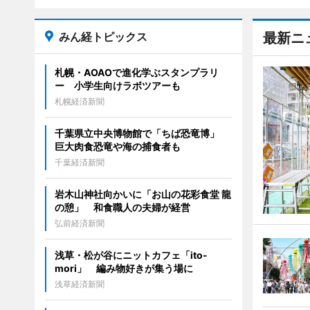
みん経トピックス
最新ニ
札幌・AOAOで進化学ぶスタンプラリ
ー 小学生向けラボツアーも
札幌経済新聞
千葉県立中央博物館で「ちば恐竜博」
巨大肉食恐竜や海の捕食者も
千葉経済新聞
岩木山神社向かいに「お山の花彩食堂 龍
の憩」 和食職人の夫婦が経営
弘前経済新聞
浅草・松が谷にニットカフェ「ito-
mori」 編み物好きが集う場に
浅草経済新聞