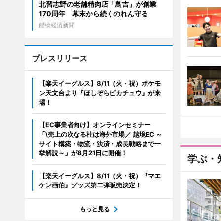
北習志野の老舗精肉店「鳥吉」が創業
170周年 幕末から続くのれん守る
船橋経済新聞
プレスリリース
【楽天イーグルス】8/11（火・祝）ポケモ
ン天文台より『ほしぞらピカチュウ』が来
場！
【EC事業者向け】オンラインセミナー
「\売上の次なる柱は海外市場／ 越境EC ～
サイト構築・物流・決済・成長戦略まで一
挙解説～」が8月21日に開催！
学ぶ・
【楽天イーグルス】8/11（火・祝）『マエ
ケン画伯』グッズ第二弾販売決定！
もっと見る