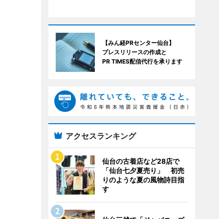
【みん経PRセンター仙台】
プレスリリースの作成と
PR TIMES配信代行を承ります
アクセスランキング
仙台の古着店など28店で
「仙台七夕夏売り」 初売
りのような夏の風物詩目指
す