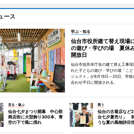
ュース
学ぶ・知る
仙台市役所建て替え現場
の遊び・学びの場 夏休
開放日
仙台市役所本庁舎の建て替え工事現
れた子どもの遊び・学びの場「こど
ジェクト」が8月18日～20日、学
合わせ平日に開放される。
見る・遊ぶ
買う
仙台七夕まつり開幕 中心部
仙台の古着店など2
商店街に大型飾り300本、青
台七夕夏売り」 
空の下で風に揺れ
うな夏の風物詩目