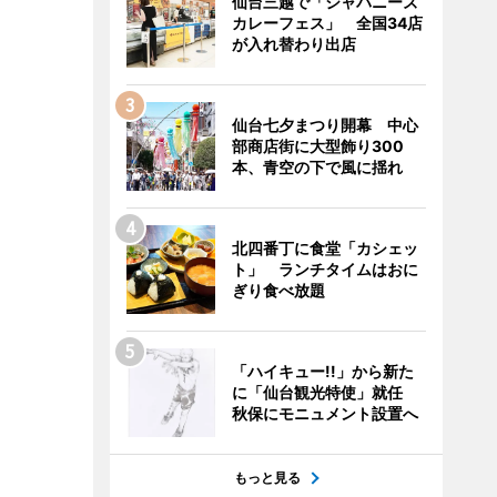
仙台三越で「ジャパニーズ
カレーフェス」 全国34店
が入れ替わり出店
仙台七夕まつり開幕 中心
部商店街に大型飾り300
本、青空の下で風に揺れ
北四番丁に食堂「カシェッ
ト」 ランチタイムはおに
ぎり食べ放題
「ハイキュー!!」から新た
に「仙台観光特使」就任
秋保にモニュメント設置へ
もっと見る