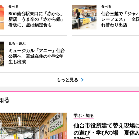
食べる
食べる
BiVi仙台駅東口に「赤から」
仙台三越で「ジャ
新店 うま辛の「赤から鍋」
レーフェス」 全国
看板に、昼は鍋定食も
れ替わり出店
見る・遊ぶ
ミュージカル「アニー」仙台
公演へ 宮城在住の小学2年
生も出演
もっと見る
知る
学ぶ・知る
仙台市役所建て替え現場
の遊び・学びの場 夏休