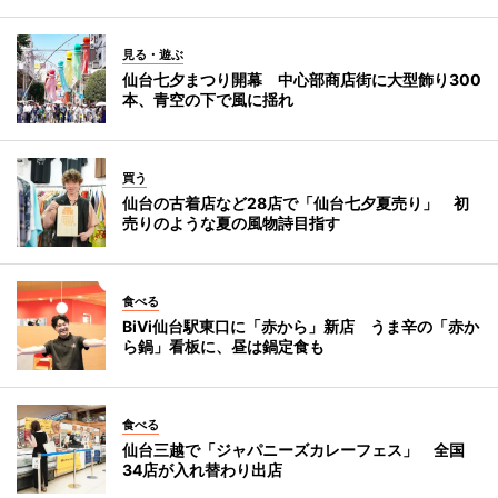
見る・遊ぶ
仙台七夕まつり開幕 中心部商店街に大型飾り300
本、青空の下で風に揺れ
買う
仙台の古着店など28店で「仙台七夕夏売り」 初
売りのような夏の風物詩目指す
食べる
BiVi仙台駅東口に「赤から」新店 うま辛の「赤か
ら鍋」看板に、昼は鍋定食も
食べる
仙台三越で「ジャパニーズカレーフェス」 全国
34店が入れ替わり出店