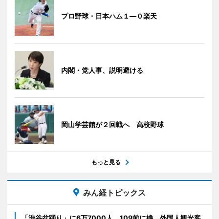
プロ野球・日本ハム１―０楽天
内閣・党人事、説明避ける
岡山学芸館が２回戦へ 高校野球
もっと見る
みん経トピックス
「渋谷盆踊り」に6万7000人 109前に櫓、外国人観光客