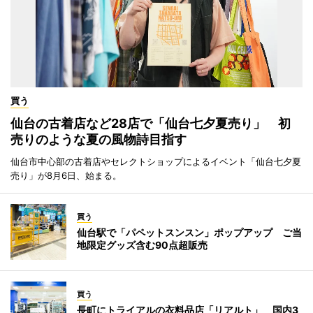
買う
仙台の古着店など28店で「仙台七夕夏売り」 初
売りのような夏の風物詩目指す
仙台市中心部の古着店やセレクトショップによるイベント「仙台七夕夏
売り」が8月6日、始まる。
買う
仙台駅で「パペットスンスン」ポップアップ ご当
地限定グッズ含む90点超販売
買う
長町にトライアルの衣料品店「リアルト」 国内3