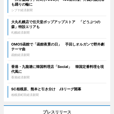
も踊りの輪に
シブヤ経済新聞
大丸札幌店で任天堂ポップアップストア 「どうぶつの
森」特設エリアも
札幌経済新聞
OMO5函館で「函館夜景の日」 手回しオルガンで野外劇
テーマ曲
函館経済新聞
香港・九龍塘に韓国料理店「Social」 韓国定番料理を現
代風に
香港経済新聞
SC相模原、熊本と引き分け J3リーグ開幕
相模原町田経済新聞
プレスリリース