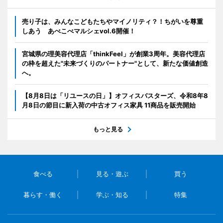
売り子は、みんなこどもたちやマイノリティ？！ちがいを尊重
しあう あべこべマルシェvol.6開催！
宮城県の理美容代理店「thinkFeel」が創業3周年。美容代理店
の枠を超えた"未来づくりのパートナー"として、新たな価値創造
へ。
【8月8日は「リユースの日」】オフィスバスターズ、令和8年8
月8日の節目に新入荷の中古オフィス家具 11商品を販売開始
もっと見る
食べる
見る・遊ぶ
買う
暮らす・働く
学ぶ・知る
特集