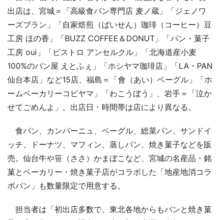
出店は、宮城＝「高級食パン専門店 麦ノ蔵」「ジェノワ
ーズブラン」「自家焙煎（ばいせん）珈琲（コーヒー）豆
工房 ほの香」「BUZZ COFFEE＆DONUT」「パン・菓子
工房 oui」「ビストロ アンセルクル」「北海道産小麦
100%のパン屋 えとふぇ」「ホシヤマ珈琲店」「LA・PAN
仙台本店」など15店、福島＝「會（あい）ベーグル」「ホ
ームベーカリーコビヤマ」「わこうぼう」、岩手＝「泣か
せてごめんよ」。出店日・時間帯は店により異なる。
食パン、カンパーニュ、ベーグル、総菜パン、サンドイ
ッチ、ドーナツ、マフィン、蒸しパン、焼き菓子などを販
売。仙台牛や笹（ささ）かまぼこなど、宮城の名産品・銘
菓とベーカリー・焼き菓子店がコラボした「地産地消コラ
ボパン」も数量限定で用意する。
担当者は「初出店多数で、東北各地からもパンと焼き菓