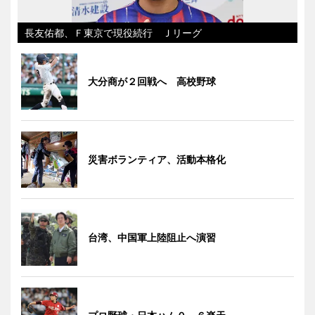
長友佑都、Ｆ東京で現役続行 Ｊリーグ
大分商が２回戦へ 高校野球
災害ボランティア、活動本格化
台湾、中国軍上陸阻止へ演習