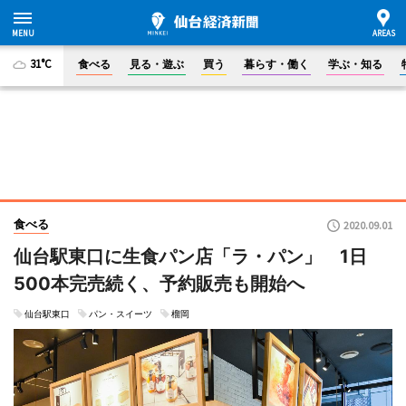
31°C
食べる
見る・遊ぶ
買う
暮らす・働く
学ぶ・知る
食べる
2020.09.01
仙台駅東口に生食パン店「ラ・パン」 1日
500本完売続く、予約販売も開始へ
仙台駅東口
パン・スイーツ
榴岡