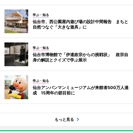
学ぶ・知る
仙台市、西公園屋内遊び場の設計中間報告 まちと
自然つなぐ「大きな遊具」に
学ぶ・知る
仙台市博物館で「伊達政宗からの挑戦状」 政宗自
身の解説とクイズで学ぶ展示
学ぶ・知る
仙台アンパンマンミュージアムが来館者500万人達
成 15周年の節目前に
もっと見る