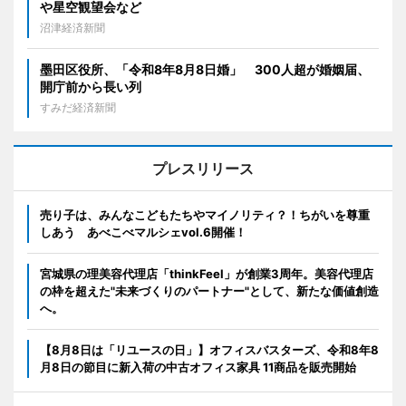
や星空観望会など
沼津経済新聞
墨田区役所、「令和8年8月8日婚」 300人超が婚姻届、
開庁前から長い列
すみだ経済新聞
プレスリリース
売り子は、みんなこどもたちやマイノリティ？！ちがいを尊重
しあう あべこべマルシェvol.6開催！
宮城県の理美容代理店「thinkFeel」が創業3周年。美容代理店
の枠を超えた"未来づくりのパートナー"として、新たな価値創造
へ。
【8月8日は「リユースの日」】オフィスバスターズ、令和8年8
月8日の節目に新入荷の中古オフィス家具 11商品を販売開始