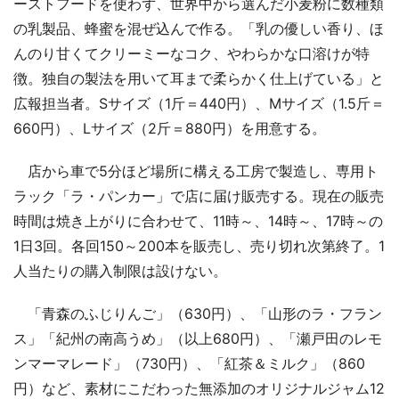
ーストフードを使わず、世界中から選んだ小麦粉に数種類
の乳製品、蜂蜜を混ぜ込んで作る。「乳の優しい香り、ほ
んのり甘くてクリーミーなコク、やわらかな口溶けが特
徴。独自の製法を用いて耳まで柔らかく仕上げている」と
広報担当者。Sサイズ（1斤＝440円）、Mサイズ（1.5斤＝
660円）、Lサイズ（2斤＝880円）を用意する。
店から車で5分ほど場所に構える工房で製造し、専用ト
ラック「ラ・パンカー」で店に届け販売する。現在の販売
時間は焼き上がりに合わせて、11時～、14時～、17時～の
1日3回。各回150～200本を販売し、売り切れ次第終了。1
人当たりの購入制限は設けない。
「青森のふじりんご」（630円）、「山形のラ・フラン
ス」「紀州の南高うめ」（以上680円）、「瀬戸田のレモ
ンマーマレード」（730円）、「紅茶＆ミルク」（860
円）など、素材にこだわった無添加のオリジナルジャム12