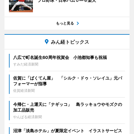
プロ野球・日本ハム０―６楽天
もっと見る
みん経トピックス
八広で町名誕生60周年祝賀会 小池都知事も祝福
すみだ経済新聞
佐賀に「ばくてん屋」 「シルク・ドゥ・ソレイユ」元パ
フォーマーが指導
佐賀経済新聞
今帰仁・上運天に「ナギッコ」 島ラッキョウやモズクの
加工品販売
やんばる経済新聞
沼津「淡島ホテル」が夏限定イベント イラストサービス