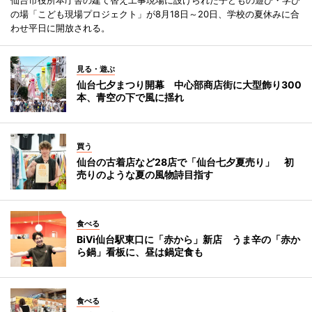
の場「こども現場プロジェクト」が8月18日～20日、学校の夏休みに合
わせ平日に開放される。
見る・遊ぶ
仙台七夕まつり開幕 中心部商店街に大型飾り300
本、青空の下で風に揺れ
買う
仙台の古着店など28店で「仙台七夕夏売り」 初
売りのような夏の風物詩目指す
食べる
BiVi仙台駅東口に「赤から」新店 うま辛の「赤か
ら鍋」看板に、昼は鍋定食も
食べる