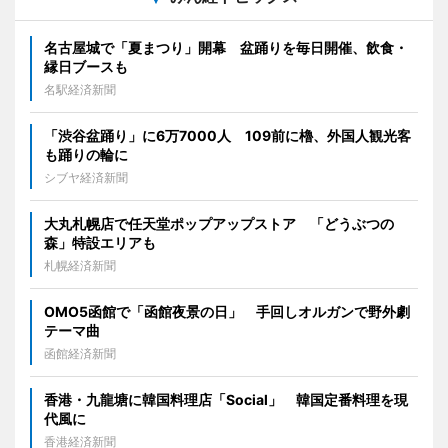
名古屋城で「夏まつり」開幕 盆踊りを毎日開催、飲食・
縁日ブースも
名駅経済新聞
「渋谷盆踊り」に6万7000人 109前に櫓、外国人観光客
も踊りの輪に
シブヤ経済新聞
大丸札幌店で任天堂ポップアップストア 「どうぶつの
森」特設エリアも
札幌経済新聞
OMO5函館で「函館夜景の日」 手回しオルガンで野外劇
テーマ曲
函館経済新聞
香港・九龍塘に韓国料理店「Social」 韓国定番料理を現
代風に
香港経済新聞