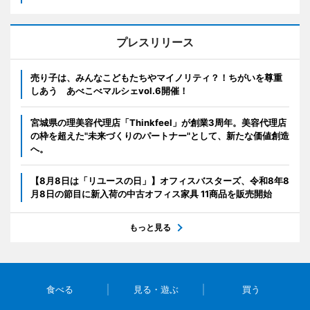
プレスリリース
売り子は、みんなこどもたちやマイノリティ？！ちがいを尊重
しあう あべこべマルシェvol.6開催！
宮城県の理美容代理店「Thinkfeel」が創業3周年。美容代理店
の枠を超えた"未来づくりのパートナー"として、新たな価値創造
へ。
【8月8日は「リユースの日」】オフィスバスターズ、令和8年8
月8日の節目に新入荷の中古オフィス家具 11商品を販売開始
もっと見る
食べる
見る・遊ぶ
買う