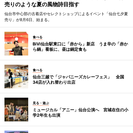
売りのような夏の風物詩目指す
仙台市中心部の古着店やセレクトショップによるイベント「仙台七夕夏
売り」が8月6日、始まる。
食べる
BiVi仙台駅東口に「赤から」新店 うま辛の「赤か
ら鍋」看板に、昼は鍋定食も
食べる
仙台三越で「ジャパニーズカレーフェス」 全国
34店が入れ替わり出店
見る・遊ぶ
ミュージカル「アニー」仙台公演へ 宮城在住の小
学2年生も出演