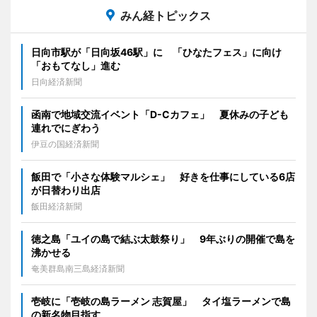
みん経トピックス
日向市駅が「日向坂46駅」に 「ひなたフェス」に向け
「おもてなし」進む
日向経済新聞
函南で地域交流イベント「D-Cカフェ」 夏休みの子ども
連れでにぎわう
伊豆の国経済新聞
飯田で「小さな体験マルシェ」 好きを仕事にしている6店
が日替わり出店
飯田経済新聞
徳之島「ユイの島で結ぶ太鼓祭り」 9年ぶりの開催で島を
沸かせる
奄美群島南三島経済新聞
壱岐に「壱岐の島ラーメン 志賀屋」 タイ塩ラーメンで島
の新名物目指す