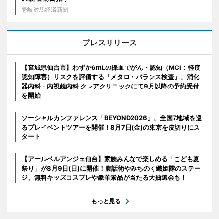
壱岐対馬経済新聞
プレスリリース
【宮城県仙台市】わずか6mLの採血でがん・認知（MCI：軽度
認知障害）リスクを評価する「メタロ・バランス検査」、消化
器内科・内視鏡内科 クレアクリニックにて9月以降の予約受付
を開始
ソーシャルカンファレンス「BEYOND2026」、全国7地域を巡
るプレイベントツアーを開催！8月7日(金)の東京を皮切りにス
タート
【アールベルアンジェ仙台】家族みんなで楽しめる「こども夏
祭り」が8月9日(日)に開催！腹話術やみちのく織姫隊のステー
ジ、無料キッズコスプレや豪華景品が当たる大抽選会も！
もっと見る