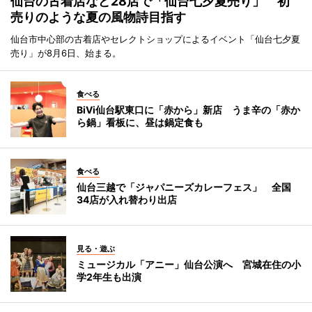
仙台の古着店など28店で「仙台七夕夏売り」 初
売りのような夏の風物詩目指す
仙台市中心部の古着店やセレクトショップによるイベント「仙台七夕夏
売り」が8月6日、始まる。
食べる
BiVi仙台駅東口に「赤から」新店 うま辛の「赤か
ら鍋」看板に、昼は鍋定食も
食べる
仙台三越で「ジャパニーズカレーフェス」 全国
34店が入れ替わり出店
見る・遊ぶ
ミュージカル「アニー」仙台公演へ 宮城在住の小
学2年生も出演