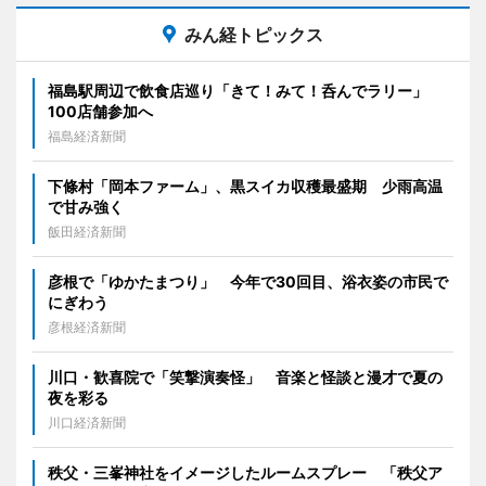
みん経トピックス
福島駅周辺で飲食店巡り「きて！みて！呑んでラリー」
100店舗参加へ
福島経済新聞
下條村「岡本ファーム」、黒スイカ収穫最盛期 少雨高温
で甘み強く
飯田経済新聞
彦根で「ゆかたまつり」 今年で30回目、浴衣姿の市民で
にぎわう
彦根経済新聞
川口・歓喜院で「笑撃演奏怪」 音楽と怪談と漫才で夏の
夜を彩る
川口経済新聞
秩父・三峯神社をイメージしたルームスプレー 「秩父ア