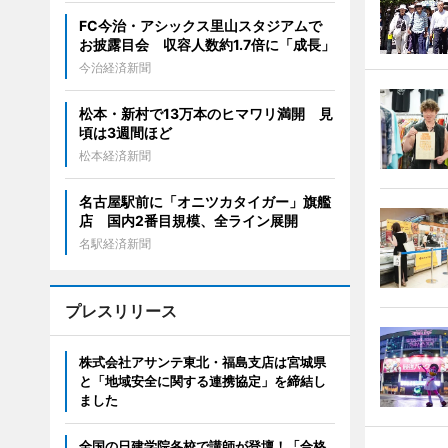
FC今治・アシックス里山スタジアムで
お披露目会 収容人数約1.7倍に「成長」
今治経済新聞
松本・新村で13万本のヒマワリ満開 見
頃は3週間ほど
松本経済新聞
名古屋駅前に「オニツカタイガー」旗艦
店 国内2番目規模、全ライン展開
名駅経済新聞
プレスリリース
株式会社アサンテ東北・福島支店は宮城県
と「地域安全に関する連携協定」を締結し
ました
全国の日建学院各校で講師が登壇！「合格