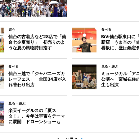
買う
食べる
仙台の古着店など28店で「仙
BiVi仙台駅東口に
台七夕夏売り」 初売りのよ
新店 うま辛の「
うな夏の風物詩目指す
看板に、昼は鍋定
食べる
見る・遊ぶ
仙台三越で「ジャパニーズカ
ミュージカル「ア
レーフェス」 全国34店が入
公演へ 宮城在住
れ替わり出店
生も出演
見る・遊ぶ
楽天イーグルスの「夏ス
タ！」、今年は宇宙をテーマ
に展開 ドローンショーも