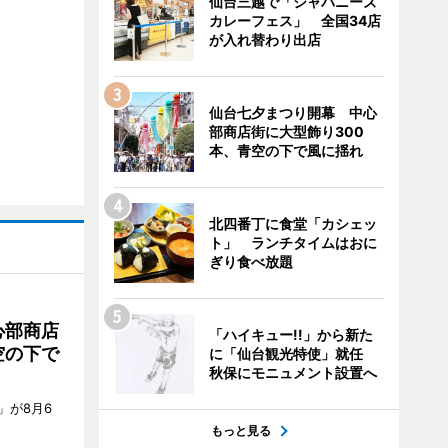
仙台三越で「ジャパニーズ
カレーフェス」 全国34店
が入れ替わり出店
仙台七夕まつり開幕 中心
部商店街に大型飾り300
本、青空の下で風に揺れ
北四番丁に食堂「カシェッ
ト」 ランチタイムはおに
ぎり食べ放題
心部商店
「ハイキュー!!」から新た
空の下で
に「仙台観光特使」就任
秋保にモニュメント設置へ
」が8月6
もっと見る