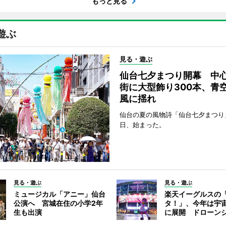
もっと見る
遊ぶ
見る・遊ぶ
仙台七夕まつり開幕 中
街に大型飾り300本、青
風に揺れ
仙台の夏の風物詩「仙台七夕まつり
日、始まった。
見る・遊ぶ
見る・遊ぶ
ミュージカル「アニー」仙台
楽天イーグルスの
公演へ 宮城在住の小学2年
タ！」、今年は宇
生も出演
に展開 ドローン