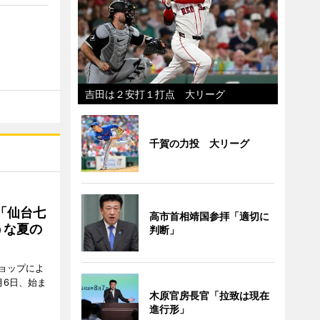
吉田は２安打１打点 大リーグ
千賀の力投 大リーグ
「仙台七
高市首相靖国参拝「適切に
うな夏の
判断」
ョップによ
月6日、始ま
木原官房長官「拉致は現在
進行形」