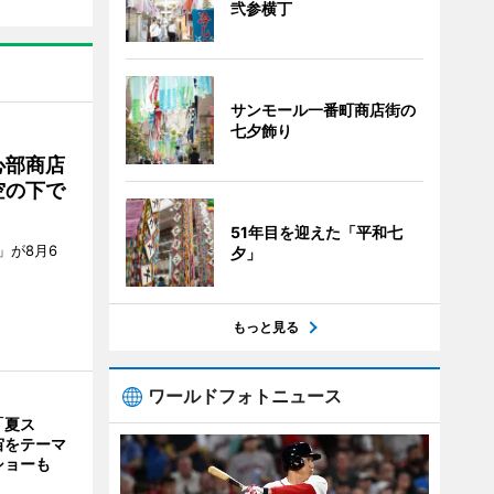
弐参横丁
サンモール一番町商店街の
七夕飾り
心部商店
空の下で
51年目を迎えた「平和七
」が8月6
夕」
もっと見る
ワールドフォトニュース
「夏ス
宙をテーマ
ショーも