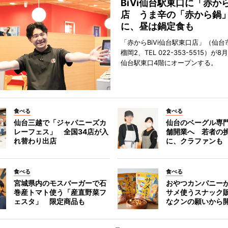
BiVi仙台駅東口に「赤か
店 うま辛の「赤から鍋
に、昼は鍋定食も
「赤からBiVi仙台駅東口店」（仙台
榴岡2、TEL 022-353-5515）が8月
仙台駅東口4階にオープンする。
食べる
食べる
仙台三越で「ジャパニーズカ
仙台のベーグル専
レーフェス」 全国34店が入
舗開業へ 若者の
れ替わり出店
に、クラファンも
食べる
食べる
宮城県内のモスバーガーで石
おやつカンパニー
巻産トマト使う「産直野菜フ
サメ使うスナック
ェスタ」 限定商品も
なクンの願いから