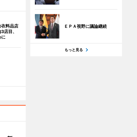
の衣料品店
ＥＰＡ視野に議論継続
内3店目、
心に
もっと見る