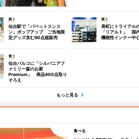
買う
買う
仙台駅で「パペットスンス
長町にトライアル
ン」ポップアップ ご当地限
「リアルト」 国
定グッズ含む90点超販売
機能性インナー中
買う
仙台パルコに「シルバニアフ
ァミリー森のお家
Premium」 商品400点取り
そろえ
もっと見る
食べる