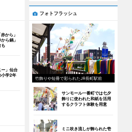
フォトフラッシュ
「赤から」
赤から鍋」
食も
ニー」仙台
の小学2年
竹飾りや短冊で彩られたJR長町駅前
サンモール一番町では七夕
飾りに使われた和紙を活用
するクラフト体験を用意
ミニ吹き流しが飾られた壱