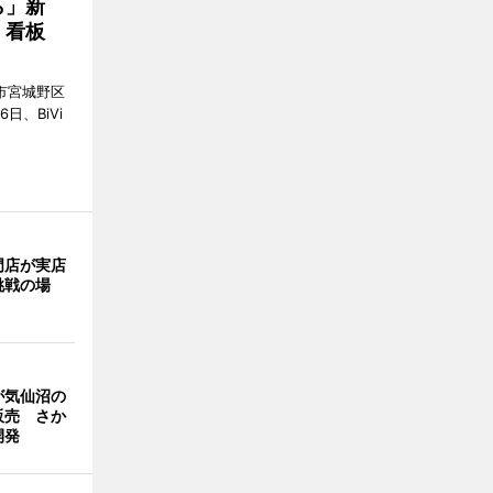
ら」新
」看板
市宮城野区
6日、BiVi
門店が実店
挑戦の場
が気仙沼の
販売 さか
開発