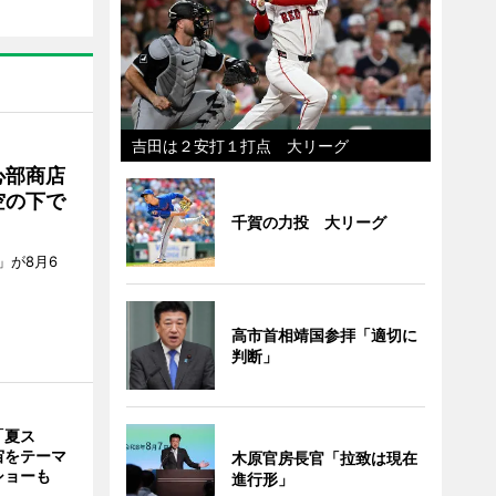
吉田は２安打１打点 大リーグ
心部商店
空の下で
千賀の力投 大リーグ
」が8月6
高市首相靖国参拝「適切に
判断」
「夏ス
宙をテーマ
木原官房長官「拉致は現在
ショーも
進行形」