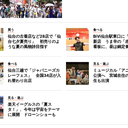
買う
食べる
仙台の古着店など28店で「仙
BiVi仙台駅東口に
台七夕夏売り」 初売りのよ
新店 うま辛の「
うな夏の風物詩目指す
看板に、昼は鍋定
食べる
見る・遊ぶ
仙台三越で「ジャパニーズカ
ミュージカル「ア
レーフェス」 全国34店が入
公演へ 宮城在住
れ替わり出店
生も出演
見る・遊ぶ
楽天イーグルスの「夏ス
タ！」、今年は宇宙をテーマ
に展開 ドローンショーも