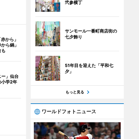
弐参横丁
サンモール一番町商店街の
七夕飾り
「赤から」
赤から鍋」
食も
51年目を迎えた「平和七
夕」
ニー」仙台
の小学2年
もっと見る
ワールドフォトニュース