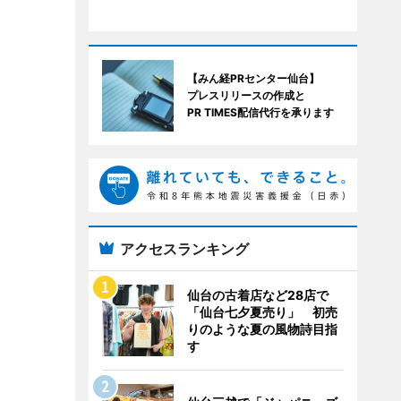
【みん経PRセンター仙台】
プレスリリースの作成と
PR TIMES配信代行を承ります
アクセスランキング
仙台の古着店など28店で
「仙台七夕夏売り」 初売
りのような夏の風物詩目指
す