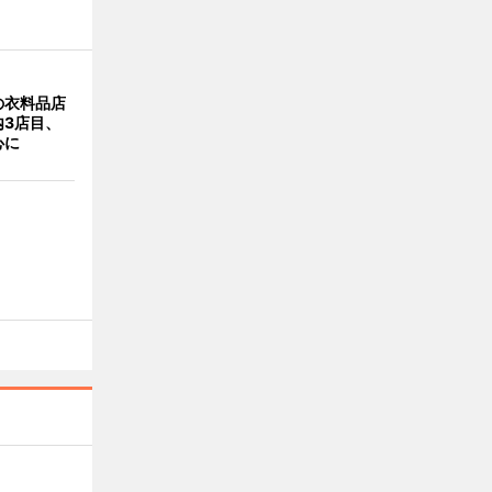
の衣料品店
内3店目、
心に