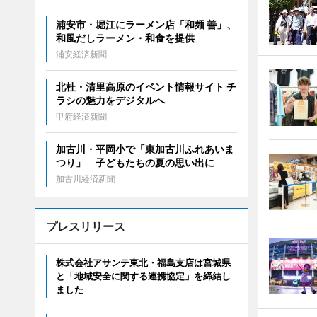
浦安市・堀江にラーメン店「和麺 善」、
和風だしラーメン・和食を提供
浦安経済新聞
北杜・清里高原のイベント情報サイト チ
ラシの魅力をデジタルへ
甲府経済新聞
加古川・平岡小で「東加古川ふれあいま
つり」 子どもたちの夏の思い出に
加古川経済新聞
プレスリリース
株式会社アサンテ東北・福島支店は宮城県
と「地域安全に関する連携協定」を締結し
ました