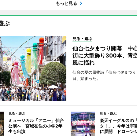
もっと見る
遊ぶ
見る・遊ぶ
仙台七夕まつり開幕 中
街に大型飾り300本、青
風に揺れ
仙台の夏の風物詩「仙台七夕まつり
日、始まった。
見る・遊ぶ
見る・遊ぶ
ミュージカル「アニー」仙台
楽天イーグルスの
公演へ 宮城在住の小学2年
タ！」、今年は宇
生も出演
に展開 ドローン