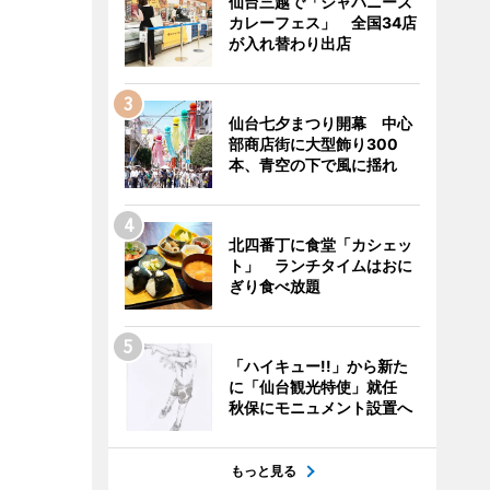
仙台三越で「ジャパニーズ
カレーフェス」 全国34店
が入れ替わり出店
仙台七夕まつり開幕 中心
部商店街に大型飾り300
本、青空の下で風に揺れ
北四番丁に食堂「カシェッ
ト」 ランチタイムはおに
ぎり食べ放題
「ハイキュー!!」から新た
に「仙台観光特使」就任
秋保にモニュメント設置へ
もっと見る