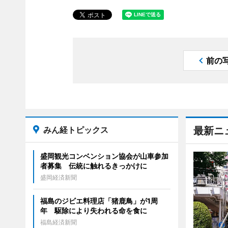
前の
みん経トピックス
最新ニ
盛岡観光コンベンション協会が山車参加
者募集 伝統に触れるきっかけに
盛岡経済新聞
福島のジビエ料理店「猪鹿鳥」が1周
年 駆除により失われる命を食に
福島経済新聞