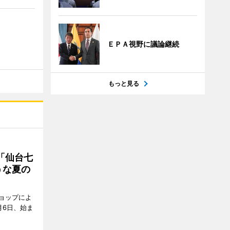
ＥＰＡ視野に議論継続
もっと見る
「仙台七
うな夏の
ョップによ
月6日、始ま