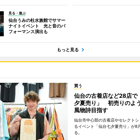
見る・遊ぶ
仙台うみの杜水族館でサマー
ナイトイベント 光と音のパ
フォーマンス演出も
もっと見る
買う
仙台の古着店など28店で
夕夏売り」 初売りのよ
風物詩目指す
仙台市中心部の古着店やセレクトシ
るイベント「仙台七夕夏売り」が8
る。