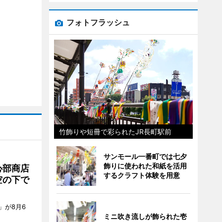
フォトフラッシュ
竹飾りや短冊で彩られたJR長町駅前
サンモール一番町では七夕
飾りに使われた和紙を活用
心部商店
するクラフト体験を用意
空の下で
」が8月6
ミニ吹き流しが飾られた壱