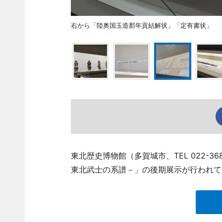
右から「陸奥国玉造郡年貢結解状」「定有書状」
東北歴史博物館（多賀城市、TEL 022-3
東北武士の系譜－」の後期展示が行われて