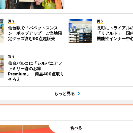
買う
買う
仙台駅で「パペットスンス
長町にトライアル
ン」ポップアップ ご当地限
「リアルト」 国
定グッズ含む90点超販売
機能性インナー中
買う
仙台パルコに「シルバニアフ
ァミリー森のお家
Premium」 商品400点取り
そろえ
もっと見る
食べる