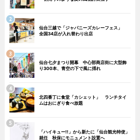
仙台三越で「ジャパニーズカレーフェス」
全国34店が入れ替わり出店
仙台七夕まつり開幕 中心部商店街に大型飾
り300本、青空の下で風に揺れ
北四番丁に食堂「カシェット」 ランチタイ
ムはおにぎり食べ放題
「ハイキュー!!」から新たに「仙台観光特使」
就任 秋保にモニュメント設置へ