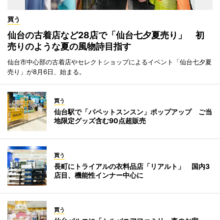
買う
仙台の古着店など28店で「仙台七夕夏売り」 初
売りのような夏の風物詩目指す
仙台市中心部の古着店やセレクトショップによるイベント「仙台七夕夏
売り」が8月6日、始まる。
買う
仙台駅で「パペットスンスン」ポップアップ ご当
地限定グッズ含む90点超販売
買う
長町にトライアルの衣料品店「リアルト」 国内3
店目、機能性インナー中心に
買う