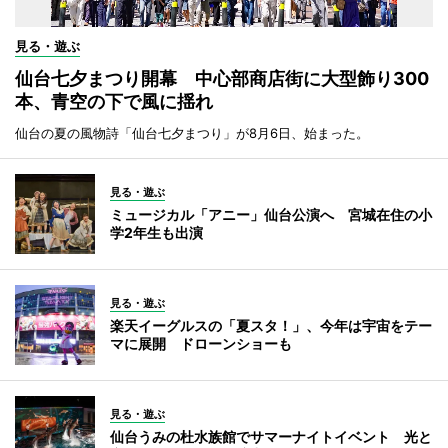
見る・遊ぶ
仙台七夕まつり開幕 中心部商店街に大型飾り300
本、青空の下で風に揺れ
仙台の夏の風物詩「仙台七夕まつり」が8月6日、始まった。
見る・遊ぶ
ミュージカル「アニー」仙台公演へ 宮城在住の小
学2年生も出演
見る・遊ぶ
楽天イーグルスの「夏スタ！」、今年は宇宙をテー
マに展開 ドローンショーも
見る・遊ぶ
仙台うみの杜水族館でサマーナイトイベント 光と