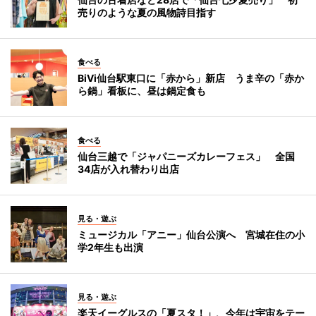
売りのような夏の風物詩目指す
食べる
BiVi仙台駅東口に「赤から」新店 うま辛の「赤か
ら鍋」看板に、昼は鍋定食も
食べる
仙台三越で「ジャパニーズカレーフェス」 全国
34店が入れ替わり出店
見る・遊ぶ
ミュージカル「アニー」仙台公演へ 宮城在住の小
学2年生も出演
見る・遊ぶ
楽天イーグルスの「夏スタ！」、今年は宇宙をテー