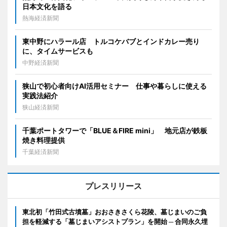
日本文化を語る
熱海経済新聞
東中野にハラール店 トルコケバブとインドカレー売り
に、タイムサービスも
中野経済新聞
狭山で初心者向けAI活用セミナー 仕事や暮らしに使える
実践法紹介
狭山経済新聞
千葉ポートタワーで「BLUE＆FIRE mini」 地元店が鉄板
焼き料理提供
千葉経済新聞
プレスリリース
東北初「竹田式古墳墓」おおさきさくら花陵、墓じまいのご負
担を軽減する「墓じまいアシストプラン」を開始 ─ 合同永久埋