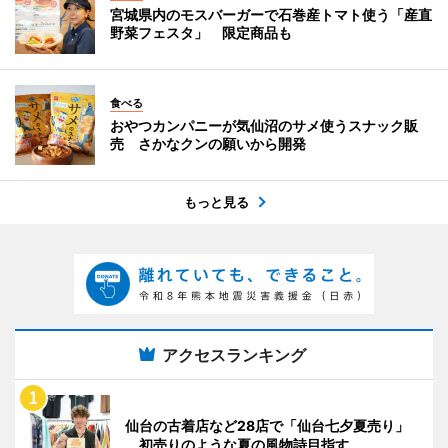
宮城県内のモスバーガーで石巻産トマト使う「産直
野菜フェスタ」 限定商品も
食べる
おやつカンパニーが気仙沼のサメ使うスナック販
売 さかなクンの願いから開発
もっと見る
アクセスランキング
仙台の古着店など28店で「仙台七夕夏売り」
初売りのような夏の風物詩目指す