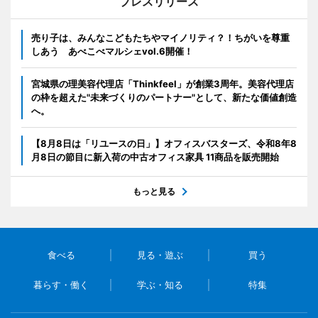
プレスリリース
売り子は、みんなこどもたちやマイノリティ？！ちがいを尊重
しあう あべこべマルシェvol.6開催！
宮城県の理美容代理店「Thinkfeel」が創業3周年。美容代理店
の枠を超えた"未来づくりのパートナー"として、新たな価値創造
へ。
【8月8日は「リユースの日」】オフィスバスターズ、令和8年8
月8日の節目に新入荷の中古オフィス家具 11商品を販売開始
もっと見る
食べる
見る・遊ぶ
買う
暮らす・働く
学ぶ・知る
特集