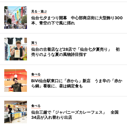
見る・遊ぶ
仙台七夕まつり開幕 中心部商店街に大型飾り300
本、青空の下で風に揺れ
買う
仙台の古着店など28店で「仙台七夕夏売り」 初
売りのような夏の風物詩目指す
食べる
BiVi仙台駅東口に「赤から」新店 うま辛の「赤か
ら鍋」看板に、昼は鍋定食も
食べる
仙台三越で「ジャパニーズカレーフェス」 全国
34店が入れ替わり出店