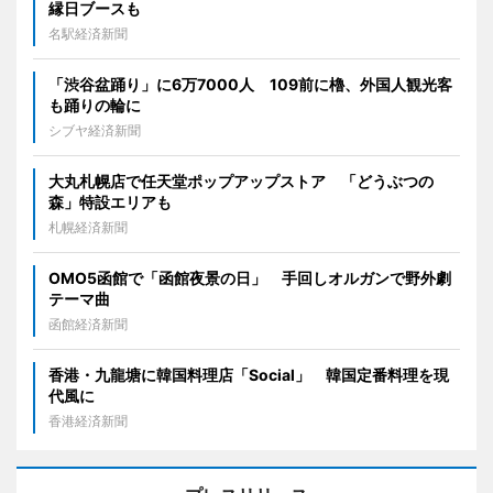
縁日ブースも
名駅経済新聞
「渋谷盆踊り」に6万7000人 109前に櫓、外国人観光客
も踊りの輪に
シブヤ経済新聞
大丸札幌店で任天堂ポップアップストア 「どうぶつの
森」特設エリアも
札幌経済新聞
OMO5函館で「函館夜景の日」 手回しオルガンで野外劇
テーマ曲
函館経済新聞
香港・九龍塘に韓国料理店「Social」 韓国定番料理を現
代風に
香港経済新聞