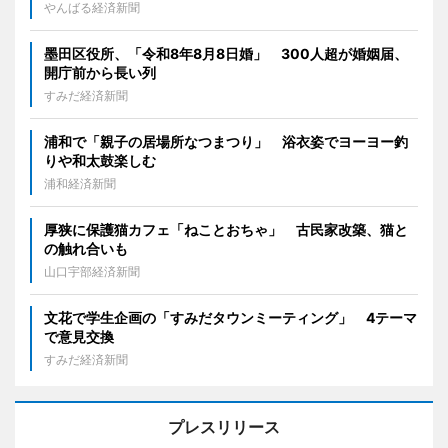
やんばる経済新聞
墨田区役所、「令和8年8月8日婚」 300人超が婚姻届、
開庁前から長い列
すみだ経済新聞
浦和で「親子の居場所なつまつり」 浴衣姿でヨーヨー釣
りや和太鼓楽しむ
浦和経済新聞
厚狭に保護猫カフェ「ねことおちゃ」 古民家改築、猫と
の触れ合いも
山口宇部経済新聞
文花で学生企画の「すみだタウンミーティング」 4テーマ
で意見交換
すみだ経済新聞
プレスリリース