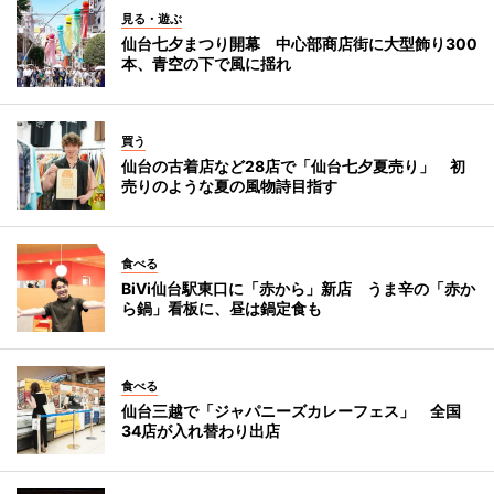
見る・遊ぶ
仙台七夕まつり開幕 中心部商店街に大型飾り300
本、青空の下で風に揺れ
買う
仙台の古着店など28店で「仙台七夕夏売り」 初
売りのような夏の風物詩目指す
食べる
BiVi仙台駅東口に「赤から」新店 うま辛の「赤か
ら鍋」看板に、昼は鍋定食も
食べる
仙台三越で「ジャパニーズカレーフェス」 全国
34店が入れ替わり出店