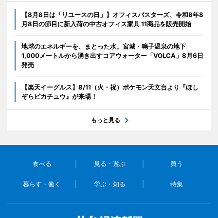
【8月8日は「リユースの日」】オフィスバスターズ、令和8年8
月8日の節目に新入荷の中古オフィス家具 11商品を販売開始
地球のエネルギーを、まとった水。宮城・鳴子温泉の地下
1,000メートルから湧き出すコアウォーター「VOLCA」8月6日
発売
【楽天イーグルス】8/11（火・祝）ポケモン天文台より『ほし
ぞらピカチュウ』が来場！
もっと見る
食べる
見る・遊ぶ
買う
暮らす・働く
学ぶ・知る
特集