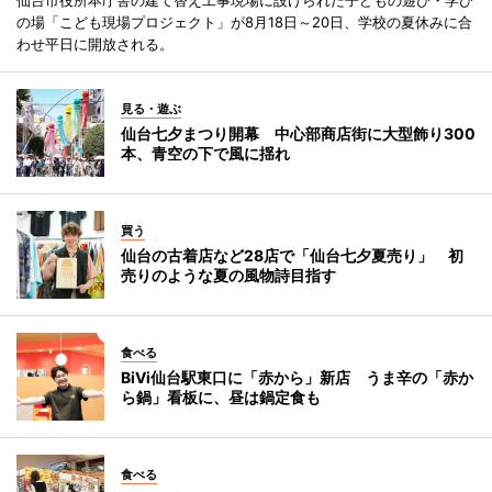
の場「こども現場プロジェクト」が8月18日～20日、学校の夏休みに合
わせ平日に開放される。
見る・遊ぶ
仙台七夕まつり開幕 中心部商店街に大型飾り300
本、青空の下で風に揺れ
買う
仙台の古着店など28店で「仙台七夕夏売り」 初
売りのような夏の風物詩目指す
食べる
BiVi仙台駅東口に「赤から」新店 うま辛の「赤か
ら鍋」看板に、昼は鍋定食も
食べる