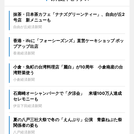
抹茶・日本茶カフェ「ナナズグリーンティー」、自由が丘2
号店 新メニューも
自由が丘経済新聞
香港・ifcに「フォーシーズンズ」直営ケーキショップ ポッ
プアップ出店
香港経済新聞
小倉・魚町の台湾料理店「麗白」が10周年 小倉南産の台
湾野菜使う
小倉経済新聞
石廊崎オーシャンパークで「夕涼会」 来場100万人達成
セレモニーも
伊豆下田経済新聞
夏の八戸三社大祭で冬の「えんぶり」公演 青森ねぶた祭
関係者の姿も
八戸経済新聞