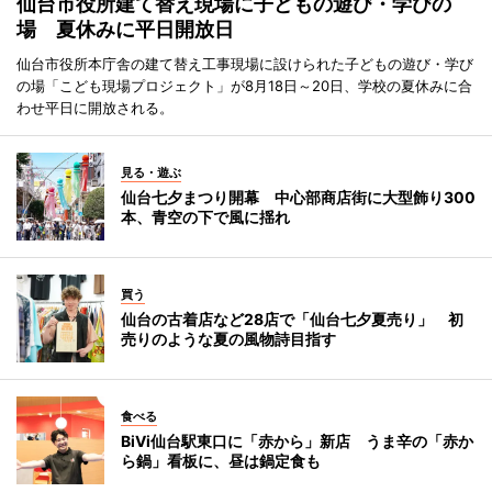
仙台市役所建て替え現場に子どもの遊び・学びの
場 夏休みに平日開放日
仙台市役所本庁舎の建て替え工事現場に設けられた子どもの遊び・学び
の場「こども現場プロジェクト」が8月18日～20日、学校の夏休みに合
わせ平日に開放される。
見る・遊ぶ
仙台七夕まつり開幕 中心部商店街に大型飾り300
本、青空の下で風に揺れ
買う
仙台の古着店など28店で「仙台七夕夏売り」 初
売りのような夏の風物詩目指す
食べる
BiVi仙台駅東口に「赤から」新店 うま辛の「赤か
ら鍋」看板に、昼は鍋定食も