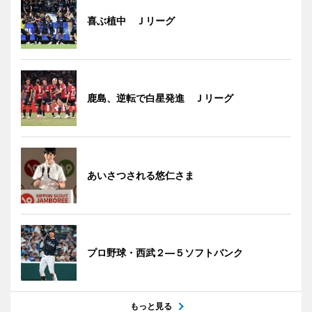
喜ぶ植中 Ｊリーグ
鹿島、逆転で白星発進 Ｊリーグ
あいさつされる悠仁さま
プロ野球・西武２―５ソフトバンク
もっと見る