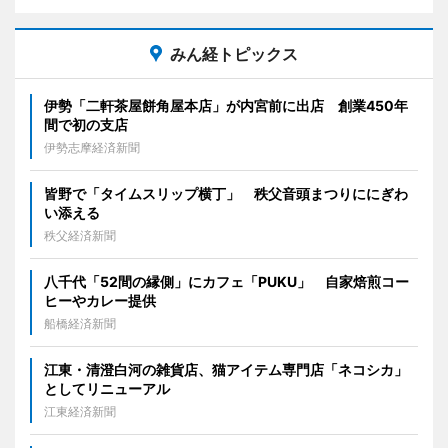
みん経トピックス
伊勢「二軒茶屋餅角屋本店」が内宮前に出店 創業450年
間で初の支店
伊勢志摩経済新聞
皆野で「タイムスリップ横丁」 秩父音頭まつりににぎわ
い添える
秩父経済新聞
八千代「52間の縁側」にカフェ「PUKU」 自家焙煎コー
ヒーやカレー提供
船橋経済新聞
江東・清澄白河の雑貨店、猫アイテム専門店「ネコシカ」
としてリニューアル
江東経済新聞