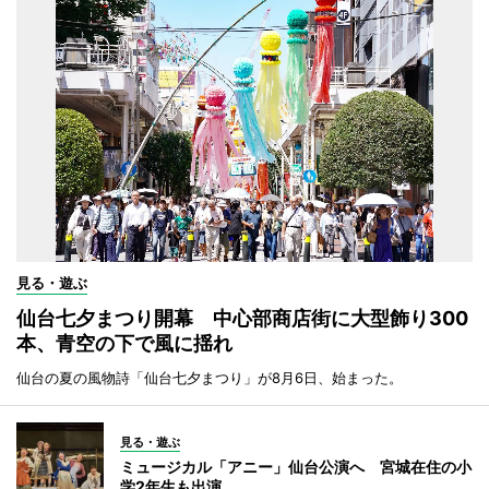
見る・遊ぶ
仙台七夕まつり開幕 中心部商店街に大型飾り300
本、青空の下で風に揺れ
仙台の夏の風物詩「仙台七夕まつり」が8月6日、始まった。
見る・遊ぶ
ミュージカル「アニー」仙台公演へ 宮城在住の小
学2年生も出演