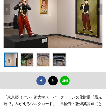
「東京藝（げい）術大学スーパークローン文化財展『最先
端でよみがえるシルクロード』－法隆寺・敦煌莫高窟（と