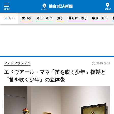
31°C
食べる
見る・遊ぶ
買う
暮らす・働く
学ぶ・知る
フォトフラッシュ
2019.04.19
エドウアール・マネ「笛を吹く少年」複製と
「笛を吹く少年」の立体像