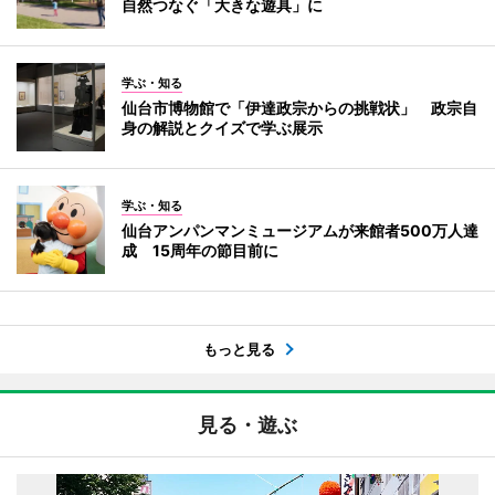
自然つなぐ「大きな遊具」に
学ぶ・知る
仙台市博物館で「伊達政宗からの挑戦状」 政宗自
身の解説とクイズで学ぶ展示
学ぶ・知る
仙台アンパンマンミュージアムが来館者500万人達
成 15周年の節目前に
もっと見る
見る・遊ぶ