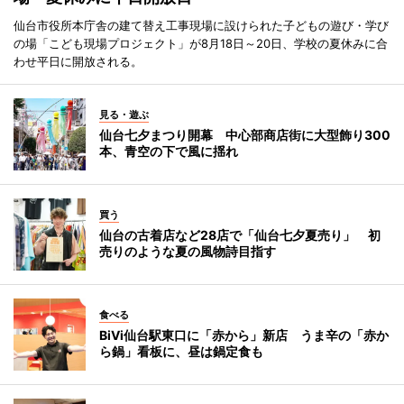
仙台市役所本庁舎の建て替え工事現場に設けられた子どもの遊び・学び
の場「こども現場プロジェクト」が8月18日～20日、学校の夏休みに合
わせ平日に開放される。
見る・遊ぶ
仙台七夕まつり開幕 中心部商店街に大型飾り300
本、青空の下で風に揺れ
買う
仙台の古着店など28店で「仙台七夕夏売り」 初
売りのような夏の風物詩目指す
食べる
BiVi仙台駅東口に「赤から」新店 うま辛の「赤か
ら鍋」看板に、昼は鍋定食も