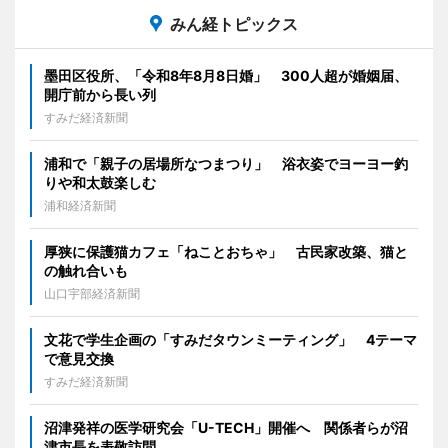
みん経トピックス
墨田区役所、「令和8年8月8日婚」 300人超が婚姻届、
開庁前から長い列
すみだ経済新聞
浦和で「親子の居場所なつまつり」 浴衣姿でヨーヨー釣
りや和太鼓楽しむ
浦和経済新聞
厚狭に保護猫カフェ「ねことおちゃ」 古民家改築、猫と
の触れ合いも
山口宇部経済新聞
文花で学生企画の「すみだタウンミーティング」 4テーマ
で意見交換
すみだ経済新聞
沼津発祥の医学研究会「U-TECH」開催へ 関係者らが沼
津市長を表敬訪問