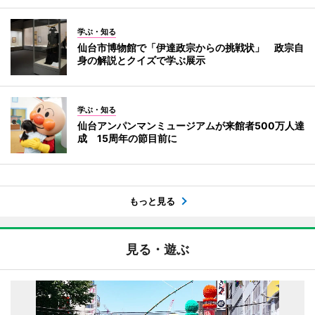
学ぶ・知る
仙台市博物館で「伊達政宗からの挑戦状」 政宗自
身の解説とクイズで学ぶ展示
学ぶ・知る
仙台アンパンマンミュージアムが来館者500万人達
成 15周年の節目前に
もっと見る
見る・遊ぶ