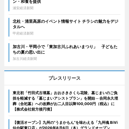
ン・和食を提供
浦安経済新聞
北杜・清里高原のイベント情報サイト チラシの魅力をデジ
タルへ
甲府経済新聞
加古川・平岡小で「東加古川ふれあいまつり」 子どもた
ちの夏の思い出に
加古川経済新聞
プレスリリース
東北初「竹田式古墳墓」おおさきさくら花陵、墓じまいのご負
担を軽減する「墓じまいアシストプラン」を開始 ─ 合同永久埋
葬（合祀墓）への改葬がお二人目以降100,000円（税込）に
【株式会社前方後円墳】
【復活オープン】九州の”うまかもん”を味わえる「九州魂 BiVi
仙台駅東口店」が2026年8月6日（木）グランドオープン