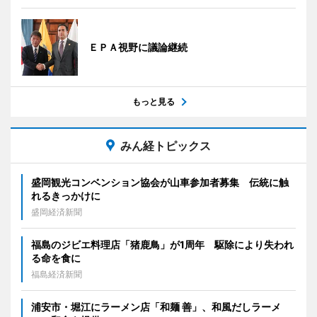
ＥＰＡ視野に議論継続
もっと見る
みん経トピックス
盛岡観光コンベンション協会が山車参加者募集 伝統に触
れるきっかけに
盛岡経済新聞
福島のジビエ料理店「猪鹿鳥」が1周年 駆除により失われ
る命を食に
福島経済新聞
浦安市・堀江にラーメン店「和麺 善」、和風だしラーメ