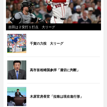
吉田は２安打１打点 大リーグ
千賀の力投 大リーグ
高市首相靖国参拝「適切に判断」
木原官房長官「拉致は現在進行形」