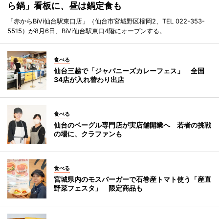
ら鍋」看板に、昼は鍋定食も
「赤からBiVi仙台駅東口店」（仙台市宮城野区榴岡2、TEL 022-353-
5515）が8月6日、BiVi仙台駅東口4階にオープンする。
食べる
仙台三越で「ジャパニーズカレーフェス」 全国
34店が入れ替わり出店
食べる
仙台のベーグル専門店が実店舗開業へ 若者の挑戦
の場に、クラファンも
食べる
宮城県内のモスバーガーで石巻産トマト使う「産直
野菜フェスタ」 限定商品も