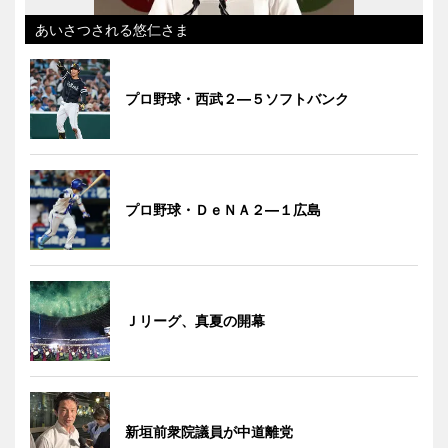
あいさつされる悠仁さま
プロ野球・西武２―５ソフトバンク
プロ野球・ＤｅＮＡ２―１広島
Ｊリーグ、真夏の開幕
新垣前衆院議員が中道離党