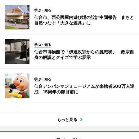
学ぶ・知る
仙台市、西公園屋内遊び場の設計中間報告 まちと
自然つなぐ「大きな遊具」に
学ぶ・知る
仙台市博物館で「伊達政宗からの挑戦状」 政宗自
身の解説とクイズで学ぶ展示
学ぶ・知る
仙台アンパンマンミュージアムが来館者500万人達
成 15周年の節目前に
もっと見る