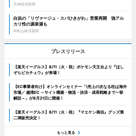
天神経済新聞
白浜の「リヴァージュ・スパひきがわ」営業再開 強アル
カリ性の源泉湯も
和歌山経済新聞
プレスリリース
【楽天イーグルス】8/11（火・祝）ポケモン天文台より『ほし
ぞらピカチュウ』が来場！
【EC事業者向け】オンラインセミナー「\売上の次なる柱は海外
市場／ 越境EC ～サイト構築・物流・決済・成長戦略まで一挙
解説～」が8月21日に開催！
【楽天イーグルス】8/11（火・祝）『マエケン画伯』グッズ第
二弾販売決定！
もっと見る