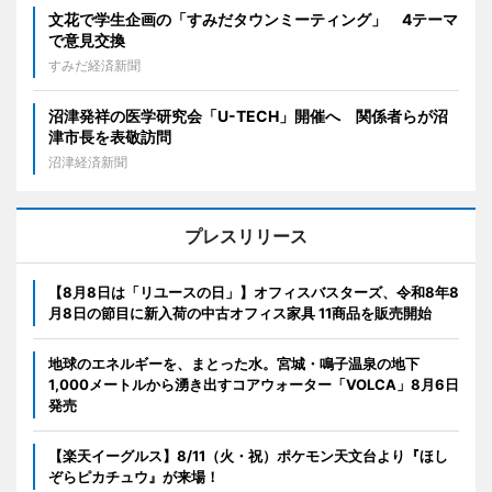
文花で学生企画の「すみだタウンミーティング」 4テーマ
で意見交換
すみだ経済新聞
沼津発祥の医学研究会「U-TECH」開催へ 関係者らが沼
津市長を表敬訪問
沼津経済新聞
プレスリリース
【8月8日は「リユースの日」】オフィスバスターズ、令和8年8
月8日の節目に新入荷の中古オフィス家具 11商品を販売開始
地球のエネルギーを、まとった水。宮城・鳴子温泉の地下
1,000メートルから湧き出すコアウォーター「VOLCA」8月6日
発売
【楽天イーグルス】8/11（火・祝）ポケモン天文台より『ほし
ぞらピカチュウ』が来場！