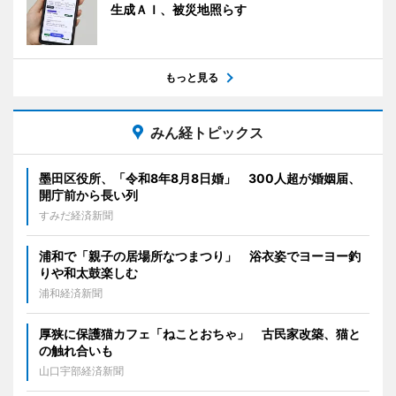
生成ＡＩ、被災地照らす
もっと見る
みん経トピックス
墨田区役所、「令和8年8月8日婚」 300人超が婚姻届、
開庁前から長い列
すみだ経済新聞
浦和で「親子の居場所なつまつり」 浴衣姿でヨーヨー釣
りや和太鼓楽しむ
浦和経済新聞
厚狭に保護猫カフェ「ねことおちゃ」 古民家改築、猫と
の触れ合いも
山口宇部経済新聞