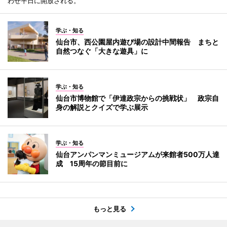
わせ平日に開放される。
学ぶ・知る
仙台市、西公園屋内遊び場の設計中間報告 まちと
自然つなぐ「大きな遊具」に
学ぶ・知る
仙台市博物館で「伊達政宗からの挑戦状」 政宗自
身の解説とクイズで学ぶ展示
学ぶ・知る
仙台アンパンマンミュージアムが来館者500万人達
成 15周年の節目前に
もっと見る