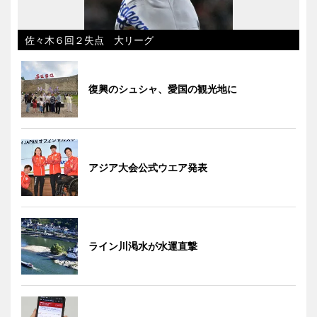
佐々木６回２失点 大リーグ
復興のシュシャ、愛国の観光地に
アジア大会公式ウエア発表
ライン川渇水が水運直撃