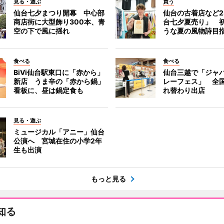
見る・遊ぶ
買う
仙台七夕まつり開幕 中心部
仙台の古着店など2
商店街に大型飾り300本、青
台七夕夏売り」 
空の下で風に揺れ
うな夏の風物詩目
食べる
食べる
BiVi仙台駅東口に「赤から」
仙台三越で「ジャ
新店 うま辛の「赤から鍋」
レーフェス」 全国
看板に、昼は鍋定食も
れ替わり出店
見る・遊ぶ
ミュージカル「アニー」仙台
公演へ 宮城在住の小学2年
生も出演
もっと見る
知る