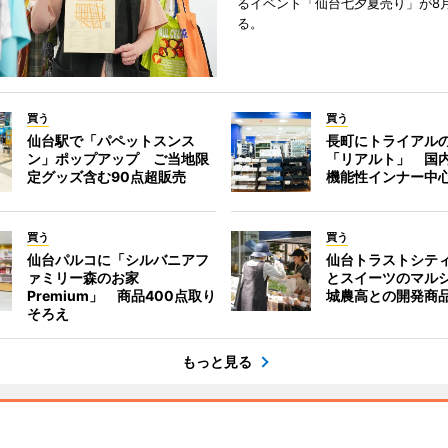
るイベント「仙台七夕夏売り」が8
る。
買う
買う
仙台駅で「パペットスンス
長町にトライアル
ン」ポップアップ ご当地限
「リアルト」 国
定グッズ含む90点超販売
機能性インナー中
買う
買う
仙台パルコに「シルバニアフ
仙台トラストシテ
ァミリー森のお家
とスイーツのマル
Premium」 商品400点取り
城農高との開発商
そろえ
もっと見る