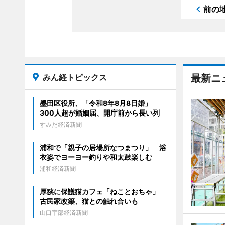
前の
みん経トピックス
最新ニ
墨田区役所、「令和8年8月8日婚」
300人超が婚姻届、開庁前から長い列
すみだ経済新聞
浦和で「親子の居場所なつまつり」 浴
衣姿でヨーヨー釣りや和太鼓楽しむ
浦和経済新聞
厚狭に保護猫カフェ「ねことおちゃ」
古民家改築、猫との触れ合いも
山口宇部経済新聞