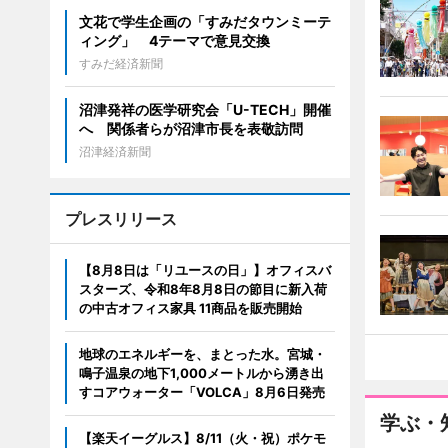
文花で学生企画の「すみだタウンミーテ
ィング」 4テーマで意見交換
すみだ経済新聞
沼津発祥の医学研究会「U-TECH」開催
へ 関係者らが沼津市長を表敬訪問
沼津経済新聞
プレスリリース
【8月8日は「リユースの日」】オフィスバ
スターズ、令和8年8月8日の節目に新入荷
の中古オフィス家具 11商品を販売開始
地球のエネルギーを、まとった水。宮城・
鳴子温泉の地下1,000メートルから湧き出
すコアウォーター「VOLCA」8月6日発売
学ぶ・
【楽天イーグルス】8/11（火・祝）ポケモ