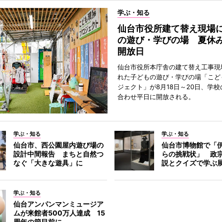
学ぶ・知る
仙台市役所建て替え現場
の遊び・学びの場 夏休
開放日
仙台市役所本庁舎の建て替え工事現
れた子どもの遊び・学びの場「こど
ジェクト」が8月18日～20日、学
合わせ平日に開放される。
学ぶ・知る
学ぶ・知る
仙台市、西公園屋内遊び場の
仙台市博物館で「
設計中間報告 まちと自然つ
らの挑戦状」 政
なぐ「大きな遊具」に
説とクイズで学ぶ
学ぶ・知る
仙台アンパンマンミュージア
ムが来館者500万人達成 15
周年の節目前に