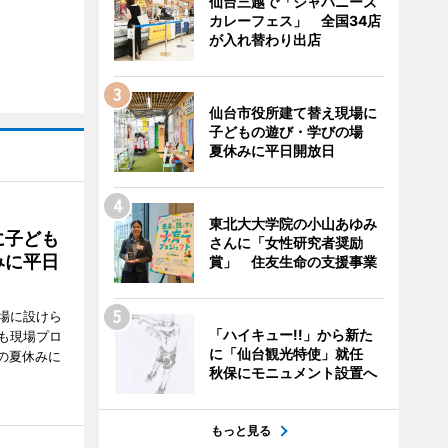
仙台三越で「ジャパニーズ
カレーフェス」 全国34店
が入れ替わり出店
仙台市役所建て替え現場に
子どもの遊び・学びの場
夏休みに平日開放日
東北大大学院の小山あゆみ
に子ども
さんに「女性研究者奨励
みに平日
賞」 住友生命の支援事業
場に設けら
「ハイキュー!!」から新た
も現場プロ
に「仙台観光特使」就任
校の夏休みに
秋保にモニュメント設置へ
もっと見る