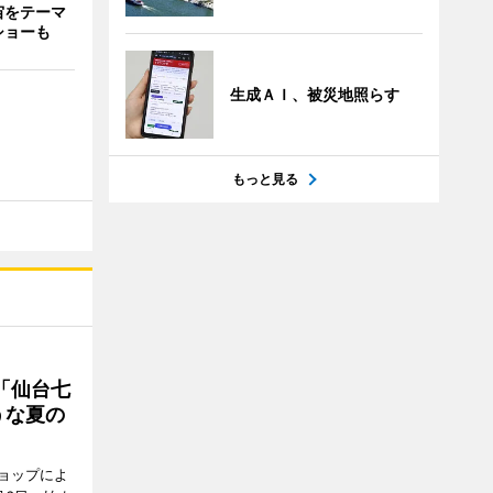
宙をテーマ
ショーも
生成ＡＩ、被災地照らす
もっと見る
「仙台七
うな夏の
ョップによ