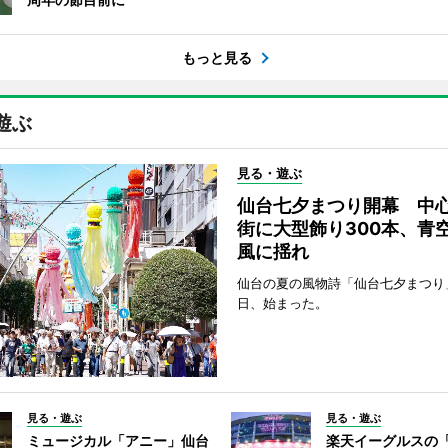
もっと見る
遊ぶ
見る・遊ぶ
仙台七夕まつり開幕 中
街に大型飾り300本、青
風に揺れ
仙台の夏の風物詩「仙台七夕まつり
日、始まった。
見る・遊ぶ
見る・遊ぶ
ミュージカル「アニー」仙台
楽天イーグルスの