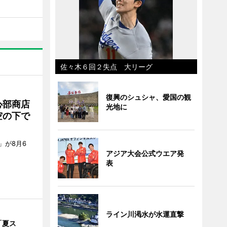
佐々木６回２失点 大リーグ
復興のシュシャ、愛国の観
心部商店
光地に
空の下で
」が8月6
アジア大会公式ウエア発
表
ライン川渇水が水運直撃
「夏ス