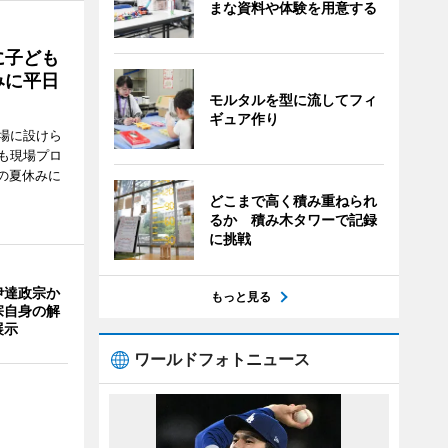
まな資料や体験を用意する
に子ども
みに平日
モルタルを型に流してフィ
ギュア作り
場に設けら
も現場プロ
校の夏休みに
どこまで高く積み重ねられ
るか 積み木タワーで記録
に挑戦
伊達政宗か
もっと見る
宗自身の解
展示
ワールドフォトニュース