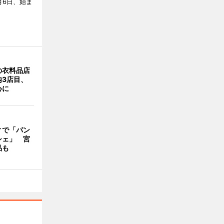
月6日、始ま
の衣料品店
内3店目、
心に
ィで「パン
シェ」 宮
品も