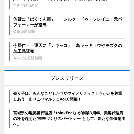
すみだ経済新聞
佐賀に「ばくてん屋」 「シルク・ドゥ・ソレイユ」元パ
フォーマーが指導
佐賀経済新聞
今帰仁・上運天に「ナギッコ」 島ラッキョウやモズクの
加工品販売
やんばる経済新聞
プレスリリース
売り子は、みんなこどもたちやマイノリティ？！ちがいを尊重
しあう あべこべマルシェvol.6開催！
宮城県の理美容代理店「thinkFeel」が創業3周年。美容代理店
の枠を超えた"未来づくりのパートナー"として、新たな価値創造
へ。