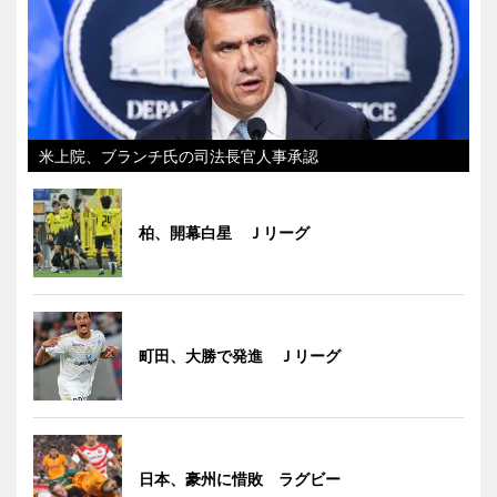
米上院、ブランチ氏の司法長官人事承認
柏、開幕白星 Ｊリーグ
町田、大勝で発進 Ｊリーグ
日本、豪州に惜敗 ラグビー