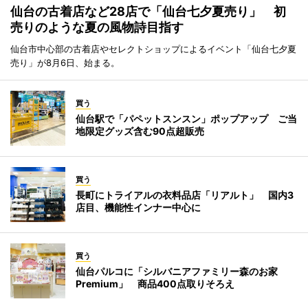
仙台の古着店など28店で「仙台七夕夏売り」 初
売りのような夏の風物詩目指す
仙台市中心部の古着店やセレクトショップによるイベント「仙台七夕夏
売り」が8月6日、始まる。
買う
仙台駅で「パペットスンスン」ポップアップ ご当
地限定グッズ含む90点超販売
買う
長町にトライアルの衣料品店「リアルト」 国内3
店目、機能性インナー中心に
買う
仙台パルコに「シルバニアファミリー森のお家
Premium」 商品400点取りそろえ