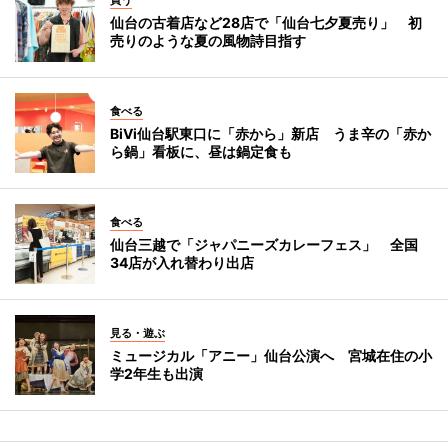
買う
仙台の古着店など28店で「仙台七夕夏売り」 初
売りのような夏の風物詩目指す
食べる
BiVi仙台駅東口に「赤から」新店 うま辛の「赤か
ら鍋」看板に、昼は鍋定食も
食べる
仙台三越で「ジャパニーズカレーフェス」 全国
34店が入れ替わり出店
見る・遊ぶ
ミュージカル「アニー」仙台公演へ 宮城在住の小
学2年生も出演