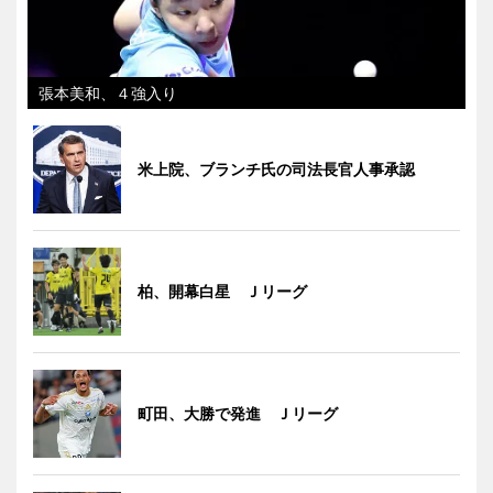
張本美和、４強入り
米上院、ブランチ氏の司法長官人事承認
柏、開幕白星 Ｊリーグ
町田、大勝で発進 Ｊリーグ