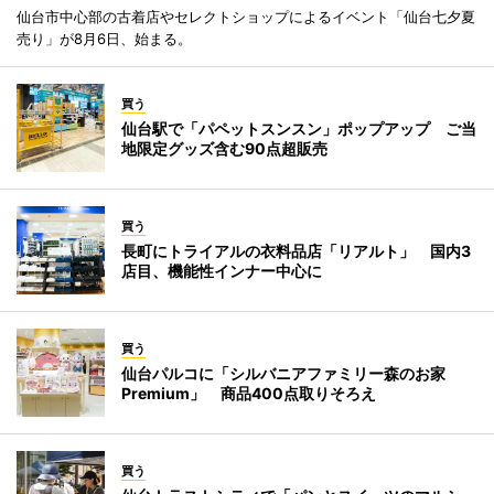
仙台市中心部の古着店やセレクトショップによるイベント「仙台七夕夏
売り」が8月6日、始まる。
買う
仙台駅で「パペットスンスン」ポップアップ ご当
地限定グッズ含む90点超販売
買う
長町にトライアルの衣料品店「リアルト」 国内3
店目、機能性インナー中心に
買う
仙台パルコに「シルバニアファミリー森のお家
Premium」 商品400点取りそろえ
買う