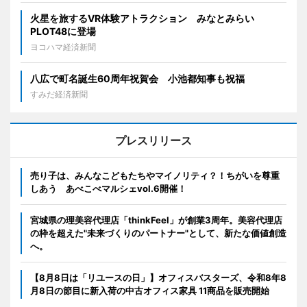
火星を旅するVR体験アトラクション みなとみらい
PLOT48に登場
ヨコハマ経済新聞
八広で町名誕生60周年祝賀会 小池都知事も祝福
すみだ経済新聞
プレスリリース
売り子は、みんなこどもたちやマイノリティ？！ちがいを尊重
しあう あべこべマルシェvol.6開催！
宮城県の理美容代理店「thinkFeel」が創業3周年。美容代理店
の枠を超えた"未来づくりのパートナー"として、新たな価値創造
へ。
【8月8日は「リユースの日」】オフィスバスターズ、令和8年8
月8日の節目に新入荷の中古オフィス家具 11商品を販売開始