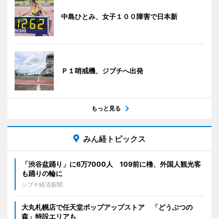
中島ひとみ、女子１００障害で日本新
Ｐ１哨戒機、ジブチへ出発
もっと見る
みん経トピックス
「渋谷盆踊り」に6万7000人 109前に櫓、外国人観光客
も踊りの輪に
シブヤ経済新聞
大丸札幌店で任天堂ポップアップストア 「どうぶつの
森」特設エリアも