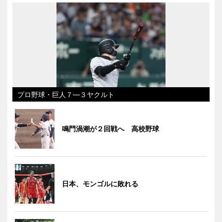
プロ野球・巨人７―３ヤクルト
鳴門渦潮が２回戦へ 高校野球
日本、モンゴルに敗れる