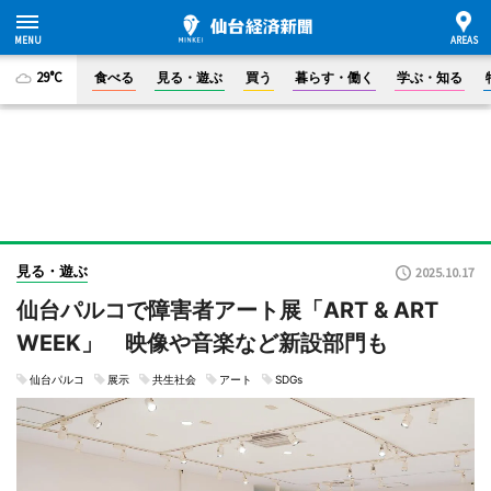
29°C
食べる
見る・遊ぶ
買う
暮らす・働く
学ぶ・知る
見る・遊ぶ
2025.10.17
仙台パルコで障害者アート展「ART & ART
WEEK」 映像や音楽など新設部門も
仙台パルコ
展示
共生社会
アート
SDGs