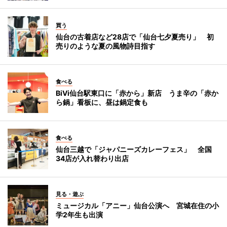
買う
仙台の古着店など28店で「仙台七夕夏売り」 初
売りのような夏の風物詩目指す
食べる
BiVi仙台駅東口に「赤から」新店 うま辛の「赤か
ら鍋」看板に、昼は鍋定食も
食べる
仙台三越で「ジャパニーズカレーフェス」 全国
34店が入れ替わり出店
見る・遊ぶ
ミュージカル「アニー」仙台公演へ 宮城在住の小
学2年生も出演