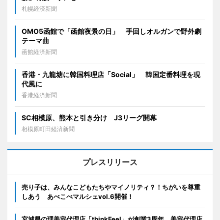
札幌経済新聞
OMO5函館で「函館夜景の日」 手回しオルガンで野外劇
テーマ曲
函館経済新聞
香港・九龍塘に韓国料理店「Social」 韓国定番料理を現
代風に
香港経済新聞
SC相模原、熊本と引き分け J3リーグ開幕
相模原町田経済新聞
プレスリリース
売り子は、みんなこどもたちやマイノリティ？！ちがいを尊重
しあう あべこべマルシェvol.6開催！
宮城県の理美容代理店「thinkFeel」が創業3周年。美容代理店