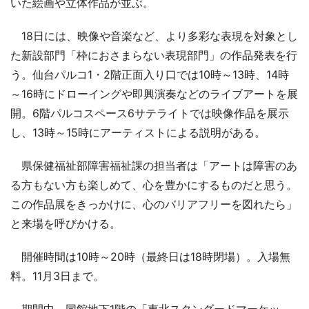
いた絵画や立体作品が並ぶ。
18日には、映像や音楽など、より多彩な表現を対象とし
た新設部門「枠におさまらない表現部門」の作品発表を行
う。仙台パルコ1・2階正面入り口では10時～13時、14時
～16時にドローイングや即興演奏などのライブアートを展
開。6階パルコスペース6サテライトでは映像作品を展示
し、13時～15時にアーティストによる説明がある。
県保健福祉部障害福祉課の担当者は「アートは障害のあ
る方もない方も楽しめて、心を豊かにするものだと思う。
この作品展をきっかけに、心のバリアフリーを図れたら」
と来場を呼びかける。
開催時間は10時～20時（最終日は18時閉場）。入場無
料。11月3日まで。
期間中、同館地下1階の「東北スタンダードマーケッ