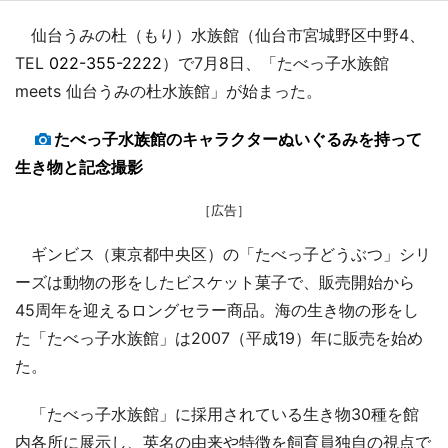
仙台うみの杜（もり）水族館（仙台市宮城野区中野4、
TEL
022-355-2222
）で7月8日、「たべっ子水族館
meets 仙台うみの杜水族館」が始まった。
たべっ子水族館のキャラクターぬいぐるみを持って
生き物と記念撮影
［広告］
ギンビス（東京都中央区）の「たべっ子どうぶつ」シリ
ーズは動物の形をしたビスケット菓子で、販売開始から
45周年を迎えるロングセラー商品。海の生き物の形をし
た「たべっ子水族館」は2007（平成19）年に販売を始め
た。
「たべっ子水族館」に採用されている生き物30種を館
内各所に展示し、英名の由来や特徴を飼育員独自の視点で