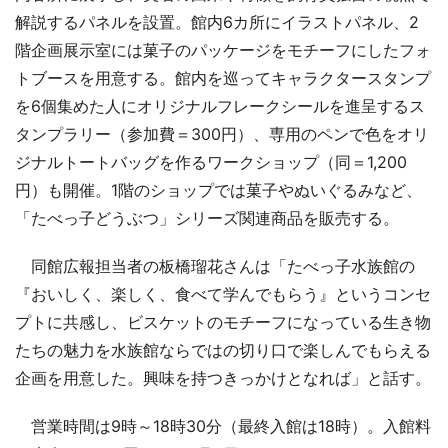
解説するパネルを設置。館内6カ所にイラストパネル、2
階企画展示室には菓子のパッケージをモチーフにしたフォ
トブースを用意する。館内を巡ってキャラクタースタンプ
を6個集めた人にオリジナルフレークシールを進呈するス
タンプラリー（参加費＝300円）、専用のペンで色をオリ
ジナルトートバッグを作るワークショップ（同＝1,200
円）も開催。1階のショップでは菓子やぬいぐるみなど、
「たべっ子どうぶつ」シリーズ関連商品を販売する。
同館広報担当者の板橋瑠花さんは「たべっ子水族館の
『おいしく、楽しく、食べて学んでもらう』というコンセ
プトに共感し、ビスケットのモチーフになっている生き物
たちの魅力を水族館ならではの切り口で楽しんでもらえる
企画を用意した。興味を持つきっかけとなれば」と話す。
営業時間は9時～18時30分（最終入館は18時）。入館料