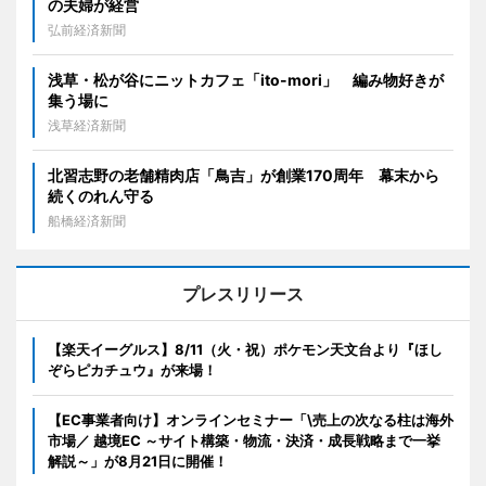
の夫婦が経営
弘前経済新聞
浅草・松が谷にニットカフェ「ito-mori」 編み物好きが
集う場に
浅草経済新聞
北習志野の老舗精肉店「鳥吉」が創業170周年 幕末から
続くのれん守る
船橋経済新聞
プレスリリース
【楽天イーグルス】8/11（火・祝）ポケモン天文台より『ほし
ぞらピカチュウ』が来場！
【EC事業者向け】オンラインセミナー「\売上の次なる柱は海外
市場／ 越境EC ～サイト構築・物流・決済・成長戦略まで一挙
解説～」が8月21日に開催！