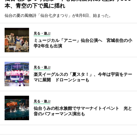
本、青空の下で風に揺れ
仙台の夏の風物詩「仙台七夕まつり」が8月6日、始まった。
見る・遊ぶ
ミュージカル「アニー」仙台公演へ 宮城在住の小
学2年生も出演
見る・遊ぶ
楽天イーグルスの「夏スタ！」、今年は宇宙をテー
マに展開 ドローンショーも
見る・遊ぶ
仙台うみの杜水族館でサマーナイトイベント 光と
音のパフォーマンス演出も