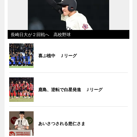
長崎日大が２回戦へ 高校野球
喜ぶ植中 Ｊリーグ
鹿島、逆転で白星発進 Ｊリーグ
あいさつされる悠仁さま