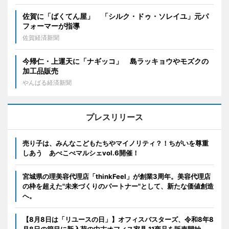
佐賀に「ばくてん屋」 「シルク・ドゥ・ソレイユ」元パ
フォーマーが指導
佐賀経済新聞
今帰仁・上運天に「ナギッコ」 島ラッキョウやモズクの
加工品販売
やんばる経済新聞
プレスリリース
売り子は、みんなこどもたちやマイノリティ？！ちがいを尊重
しあう あべこべマルシェvol.6開催！
宮城県の理美容代理店「thinkFeel」が創業3周年。美容代理店
の枠を超えた"未来づくりのパートナー"として、新たな価値創造
へ。
【8月8日は「リユースの日」】オフィスバスターズ、令和8年8
月8日の節目に新入荷の中古オフィス家具 11商品を販売開始