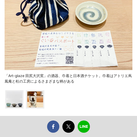
「Art-glaze 田尻大沢窯」の酒器、巾着と日本酒チケット。巾着はアトリエ蔦
風庵と杜の工房によるさまざまな柄がある