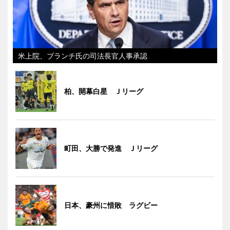
米上院、ブランチ氏の司法長官人事承認
柏、開幕白星 Ｊリーグ
町田、大勝で発進 Ｊリーグ
日本、豪州に惜敗 ラグビー