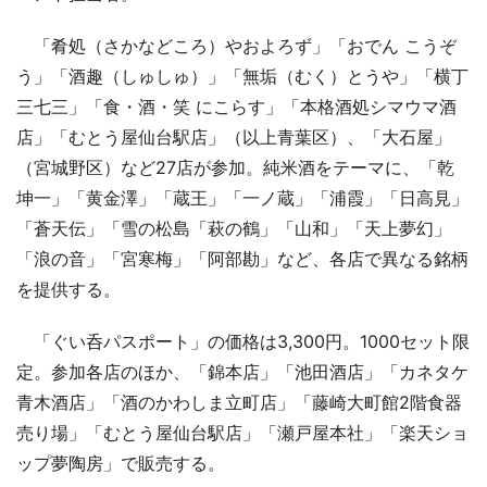
「肴処（さかなどころ）やおよろず」「おでん こうぞ
う」「酒趣（しゅしゅ）」「無垢（むく）とうや」「横丁
三七三」「食・酒・笑 にこらす」「本格酒処シマウマ酒
店」「むとう屋仙台駅店」（以上青葉区）、「大石屋」
（宮城野区）など27店が参加。純米酒をテーマに、「乾
坤一」「黄金澤」「蔵王」「一ノ蔵」「浦霞」「日高見」
「蒼天伝」「雪の松島「萩の鶴」「山和」「天上夢幻」
「浪の音」「宮寒梅」「阿部勘」など、各店で異なる銘柄
を提供する。
「ぐい呑パスポート」の価格は3,300円。1000セット限
定。参加各店のほか、「錦本店」「池田酒店」「カネタケ
青木酒店」「酒のかわしま立町店」「藤崎大町館2階食器
売り場」「むとう屋仙台駅店」「瀬戸屋本社」「楽天ショ
ップ夢陶房」で販売する。