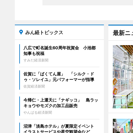
みん経トピックス
最新ニ
八広で町名誕生60周年祝賀会 小池都
知事も祝福
すみだ経済新聞
佐賀に「ばくてん屋」 「シルク・ド
ゥ・ソレイユ」元パフォーマーが指導
佐賀経済新聞
今帰仁・上運天に「ナギッコ」 島ラッ
キョウやモズクの加工品販売
やんばる経済新聞
沼津「淡島ホテル」が夏限定イベント
イラストサービスや星空観望会など