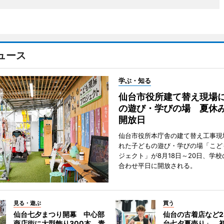
ュース
学ぶ・知る
仙台市役所建て替え現場
の遊び・学びの場 夏休
開放日
仙台市役所本庁舎の建て替え工事現
れた子どもの遊び・学びの場「こど
ジェクト」が8月18日～20日、学
合わせ平日に開放される。
見る・遊ぶ
買う
仙台七夕まつり開幕 中心部
仙台の古着店など2
商店街に大型飾り300本、青
台七夕夏売り」 