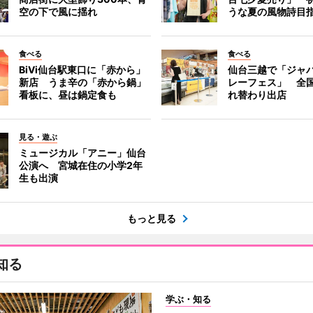
空の下で風に揺れ
うな夏の風物詩目
食べる
食べる
BiVi仙台駅東口に「赤から」
仙台三越で「ジャ
新店 うま辛の「赤から鍋」
レーフェス」 全国
看板に、昼は鍋定食も
れ替わり出店
見る・遊ぶ
ミュージカル「アニー」仙台
公演へ 宮城在住の小学2年
生も出演
もっと見る
知る
学ぶ・知る