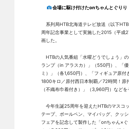
会場に駆け付けたonちゃんとぐりり
系列局HTB北海道テレビ放送（以下HTB
周年記念事業として実施した2015（平成2
画した。
HTBの人気番組「水曜どうでしょう」の
ランプ（in アラスカ）」（550円）、
ミ）」（各1,650円）、「フィギュア原
1800キロ／原付西日本制覇／72時間！原
（不織布巾着付き）」（3,960円）など
今年生誕25周年を迎えたHTBのマスコ
テープ、ボールペン、マイバッグ、クッシ
フェアを記念して製作した「onちゃん×ぐ