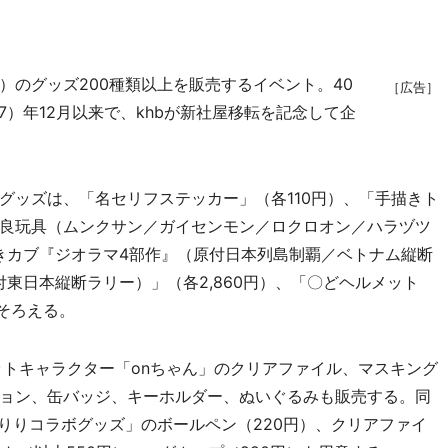
）のグッズ200種類以上を販売するイベント。40
［広告］
7）年12月以来で、khbが新社屋移転を記念して企
グッズは、「名セリフステッカー」（各110円）、「手描きト
「優良玩具（ムンクサン／ガイセンモン／ロクロオン／ハラヅツ
付きカブ『ジオラマ4部作』（原付日本列島制覇／ベトナム縦断
付東日本縦断ラリー）」（各2,860円）、「〇どヘルメット
をそろえる。
ットキャラクター「onちゃん」のクリアファイル、マスキング
ョン、缶バッジ、キーホルダー、ぬいぐるみも販売する。同
りりコラボグッズ」のボールペン（220円）、クリアファイ