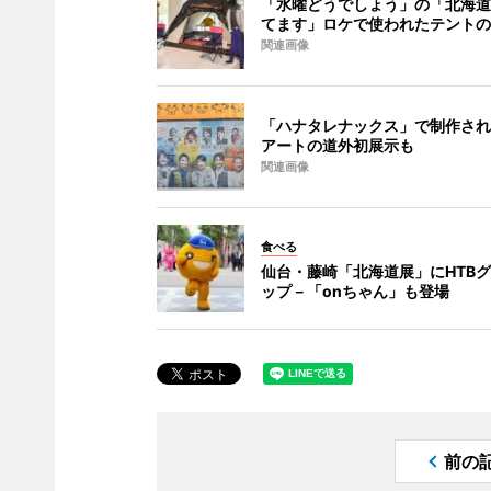
「水曜どうでしょう」の「北海道
てます」ロケで使われたテントの
関連画像
「ハナタレナックス」で制作され
アートの道外初展示も
関連画像
食べる
仙台・藤崎「北海道展」にHTB
ップ－「onちゃん」も登場
前の