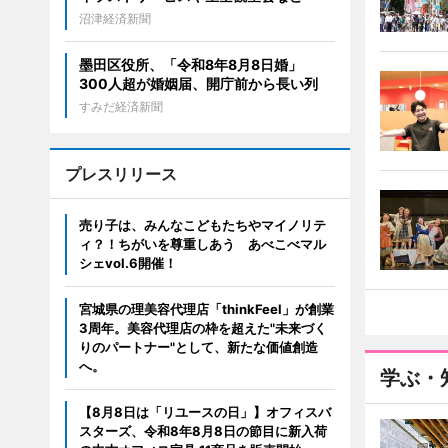
沼津経済新聞
墨田区役所、「令和8年8月8日婚」
300人超が婚姻届、開庁前から長い列
すみだ経済新聞
プレスリリース
売り子は、みんなこどもたちやマイノリテ
ィ？！ちがいを尊重しあう あべこべマル
シェvol.6開催！
宮城県の理美容代理店「thinkFeel」が創業
3周年。美容代理店の枠を超えた"未来づく
りのパートナー"として、新たな価値創造
へ。
学ぶ・
【8月8日は「リユースの日」】オフィスバ
スターズ、令和8年8月8日の節目に新入荷