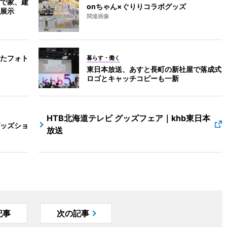
で家、建
onちゃん×ぐりりコラボグッズ
展示
関連画像
たフォト
暮らす・働く
東日本放送、あすと長町の新社屋で落成式
ロゴとキャッチコピーも一新
HTB北海道テレビ グッズフェア｜khb東日本
グッズショ
放送
記事
次の記事