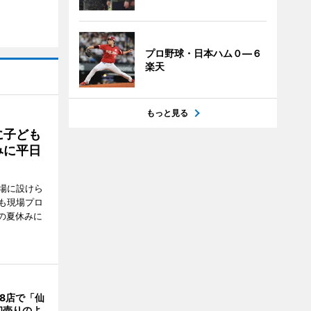
プロ野球・日本ハム０―６
楽天
もっと見る
に子ども
みに平日
場に設けら
も現場プロ
校の夏休みに
8店で「仙
初売りのよ