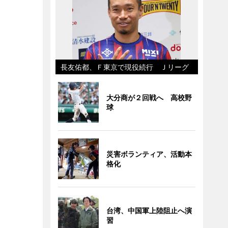
長友佑都、Ｆ東京で現役続行 Ｊリーグ
大分商が２回戦へ 高校野
球
災害ボランティア、活動本
格化
台湾、中国軍上陸阻止へ演
習