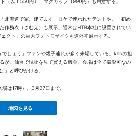
ート（以上550円）、マグカップ（990円）も用意する。
「北海道で家、建てます」ロケで使われたテントや、「初め
た作務衣（さむえ）も展示。通常はHTB本社に設置されてい
ジェクト」の巨大フォトモザイクも道外初展示する。
うでしょう」ファンや親子連れが多く来場している。khbの担
るが、仙台で現物を見て買える機会。会場は全て撮影可なの
ば」と呼びかける。
入場は17時）。3月27日まで。
地図を見る