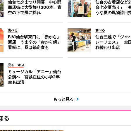
仙台七夕まつり開幕 中心部
仙台の古着店など2
商店街に大型飾り300本、青
台七夕夏売り」 
空の下で風に揺れ
うな夏の風物詩目
食べる
食べる
BiVi仙台駅東口に「赤から」
仙台三越で「ジャ
新店 うま辛の「赤から鍋」
レーフェス」 全国
看板に、昼は鍋定食も
れ替わり出店
見る・遊ぶ
ミュージカル「アニー」仙台
公演へ 宮城在住の小学2年
生も出演
もっと見る
知る