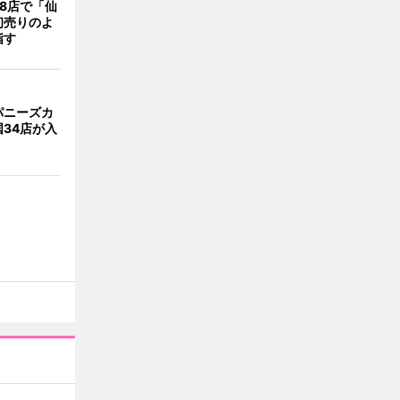
8店で「仙
初売りのよ
指す
パニーズカ
34店が入