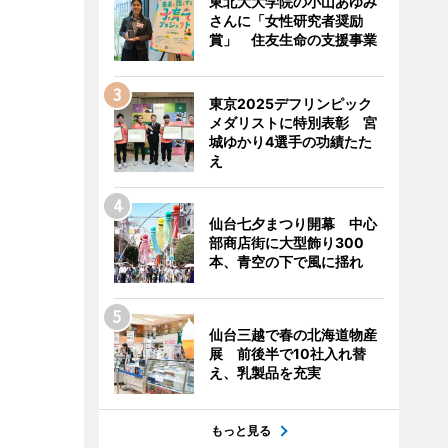
東北大大学院の小山あゆみ
さんに「女性研究者奨励
賞」 住友生命の支援事業
東京2025デフリンピック
メダリストに特別表彰 宮
城ゆかり4選手の功績たた
え
仙台七夕まつり開幕 中心
部商店街に大型飾り300
本、青空の下で風に揺れ
仙台三越で春の北海道物産
展 前後半で10社入れ替
え、乳製品を充実
もっと見る