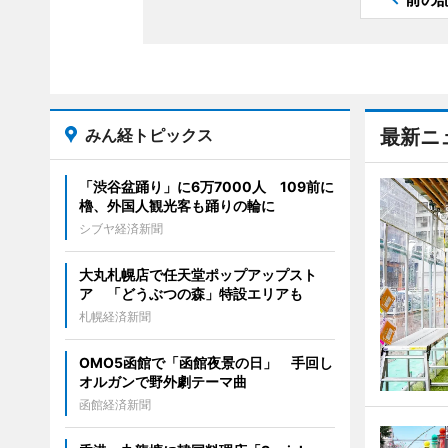
みん経トピックス
最新ニ
「渋谷盆踊り」に6万7000人 109前に
櫓、外国人観光客も踊りの輪に
シブヤ経済新聞
大丸札幌店で任天堂ポップアップスト
ア 「どうぶつの森」特設エリアも
札幌経済新聞
OMO5函館で「函館夜景の日」 手回し
オルガンで野外劇テーマ曲
函館経済新聞