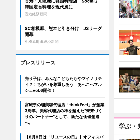
香港・九龍塘に韓国料理店「Social」
韓国定番料理を現代風に
香港経済新聞
SC相模原、熊本と引き分け J3リーグ
開幕
相模原町田経済新聞
プレスリリース
売り子は、みんなこどもたちやマイノリテ
ィ？！ちがいを尊重しあう あべこべマル
シェvol.6開催！
宮城県の理美容代理店「thinkFeel」が創業
3周年。美容代理店の枠を超えた"未来づく
りのパートナー"として、新たな価値創造
へ。
学ぶ・
【8月8日は「リユースの日」】オフィスバ