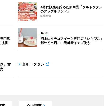
4月に販売を始めた新商品「タルトタタン
のアップルサンド」
関連画像
食べる
専門店
閖上にイチゴスイーツ専門店「いちびこ」
て提供
都外初出店、山元町産イチゴ使う
タルトタタン
店」 夢
売
記事
次の記事