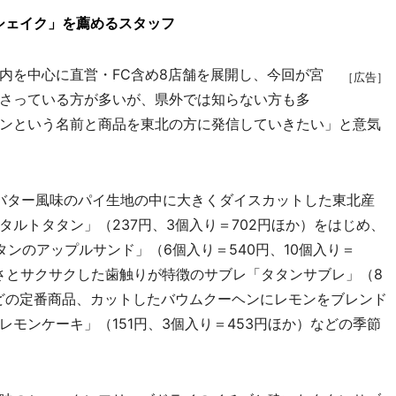
シェイク」を薦めるスタッフ
を中心に直営・FC含め8店舗を展開し、今回が宮
［広告］
さっている方が多いが、県外では知らない方も多
ンという名前と商品を東北の方に発信していきたい」と意気
バター風味のパイ生地の中に大きくダイスカットした東北産
ルトタタン」（237円、3個入り＝702円ほか）をはじめ、
ンのアップルサンド」（6個入り＝540円、10個入り＝
しさとサクサクした歯触りが特徴のサブレ「タタンサブレ」（8
円）などの定番商品、カットしたバウムクーヘンにレモンをブレンド
モンケーキ」（151円、3個入り＝453円ほか）などの季節