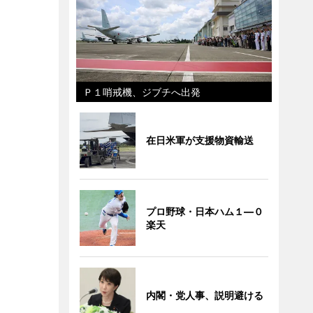
Ｐ１哨戒機、ジブチへ出発
在日米軍が支援物資輸送
プロ野球・日本ハム１―０
楽天
内閣・党人事、説明避ける