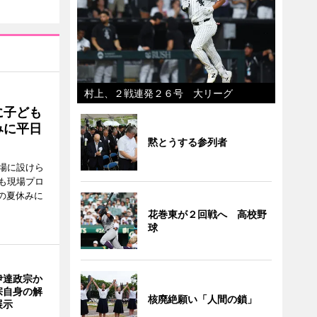
村上、２戦連発２６号 大リーグ
に子ども
みに平日
黙とうする参列者
場に設けら
も現場プロ
校の夏休みに
花巻東が２回戦へ 高校野
球
伊達政宗か
宗自身の解
核廃絶願い「人間の鎖」
展示