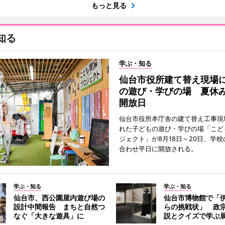
もっと見る
知る
学ぶ・知る
仙台市役所建て替え現場
の遊び・学びの場 夏休
開放日
仙台市役所本庁舎の建て替え工事現
れた子どもの遊び・学びの場「こど
ジェクト」が8月18日～20日、学
合わせ平日に開放される。
学ぶ・知る
学ぶ・知る
仙台市、西公園屋内遊び場の
仙台市博物館で「
設計中間報告 まちと自然つ
らの挑戦状」 政
なぐ「大きな遊具」に
説とクイズで学ぶ