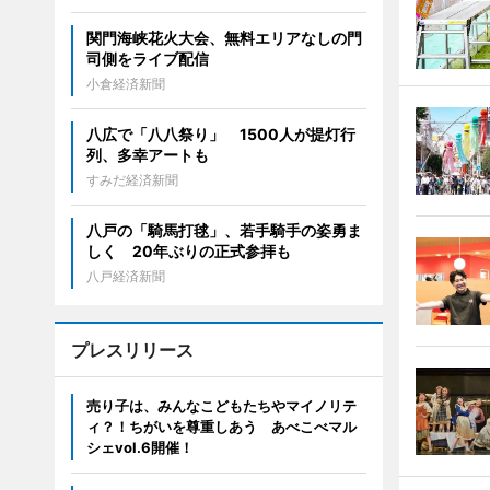
関門海峡花火大会、無料エリアなしの門
司側をライブ配信
小倉経済新聞
八広で「八八祭り」 1500人が提灯行
列、多幸アートも
すみだ経済新聞
八戸の「騎馬打毬」、若手騎手の姿勇ま
しく 20年ぶりの正式参拝も
八戸経済新聞
プレスリリース
売り子は、みんなこどもたちやマイノリテ
ィ？！ちがいを尊重しあう あべこべマル
シェvol.6開催！