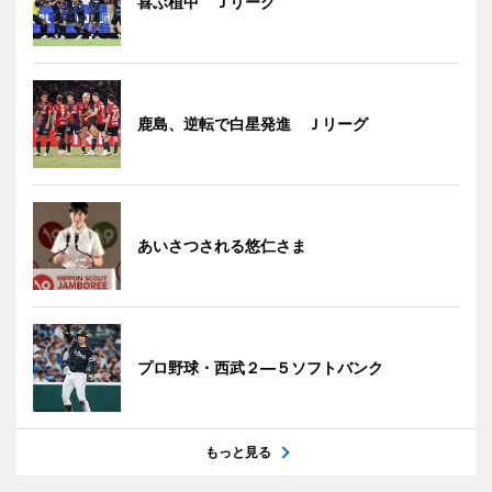
喜ぶ植中 Ｊリーグ
鹿島、逆転で白星発進 Ｊリーグ
あいさつされる悠仁さま
プロ野球・西武２―５ソフトバンク
もっと見る