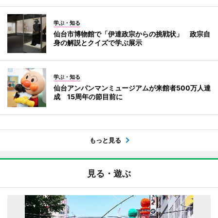
学ぶ・知る
仙台市博物館で「伊達政宗からの挑戦状」 政宗自
身の解説とクイズで学ぶ展示
学ぶ・知る
仙台アンパンマンミュージアムが来館者500万人達
成 15周年の節目前に
もっと見る
見る・遊ぶ