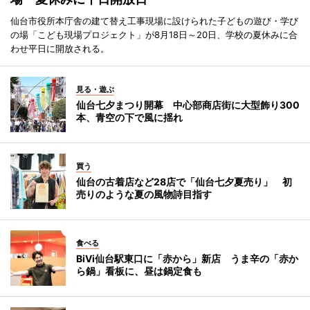
仙台市役所本庁舎の建て替え工事現場に設けられた子どもの遊び・学び
の場「こども現場プロジェクト」が8月18日～20日、学校の夏休みに合
わせ平日に開放される。
見る・遊ぶ
仙台七夕まつり開幕 中心部商店街に大型飾り300
本、青空の下で風に揺れ
買う
仙台の古着店など28店で「仙台七夕夏売り」 初
売りのような夏の風物詩目指す
食べる
BiVi仙台駅東口に「赤から」新店 うま辛の「赤か
ら鍋」看板に、昼は鍋定食も