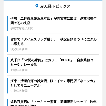
みん経トピックス
伊勢「二軒茶屋餅角屋本店」が内宮前に出店 創業450年
間で初の支店
伊勢志摩経済新聞
皆野で「タイムスリップ横丁」 秩父音頭まつりににぎわ
い添える
秩父経済新聞
八千代「52間の縁側」にカフェ「PUKU」 自家焙煎コー
ヒーやカレー提供
船橋経済新聞
江東・清澄白河の雑貨店、猫アイテム専門店「ネコシカ」
としてリニューアル
江東経済新聞
遠鉄百貨店に「トーキョー煎餅」期間限定ショップ 昨年